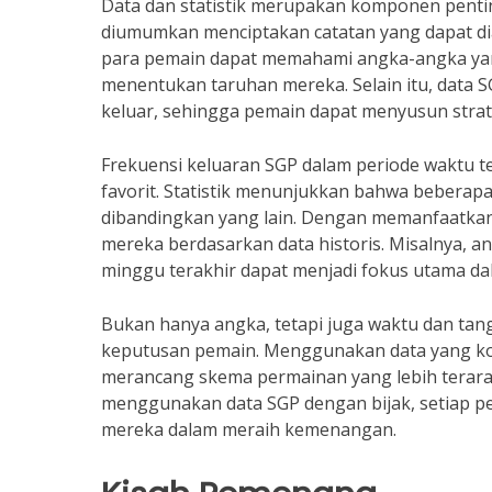
Data dan statistik merupakan komponen pentin
diumumkan menciptakan catatan yang dapat diana
para pemain dapat memahami angka-angka yan
menentukan taruhan mereka. Selain itu, data
keluar, sehingga pemain dapat menyusun strate
Frekuensi keluaran SGP dalam periode waktu 
favorit. Statistik menunjukkan bahwa beberapa 
dibandingkan yang lain. Dengan memanfaatkan 
mereka berdasarkan data historis. Misalnya, 
minggu terakhir dapat menjadi fokus utama dal
Bukan hanya angka, tetapi juga waktu dan ta
keputusan pemain. Menggunakan data yang ko
merancang skema permainan yang lebih terara
menggunakan data SGP dengan bijak, setiap 
mereka dalam meraih kemenangan.