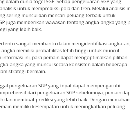
g dalam dunia togel SGP. Setiap pengeluaran SGP yang
lisis untuk memprediksi pola dan tren. Melalui analisis in
g sering muncul dan mencari peluang terbaik untuk
 SGP juga memberikan wawasan tentang angka-angka yang j
gi yang lebih baik.
tertentu sangat membantu dalam mengidentifikasi angka-a
angka memiliki probabilitas lebih tinggi untuk muncul
informasi ini, para pemain dapat mengoptimalkan pilihan
angka-angka yang muncul secara konsisten dalam beberapa
am strategi bermain.
nggal pengeluaran SGP yang tepat dapat mempengaruhi
mprehensif dari pengeluaran SGP sebelumnya, pemain da
h dan membuat prediksi yang lebih baik. Dengan memaham
pemain memiliki kesempatan untuk meningkatkan peluang