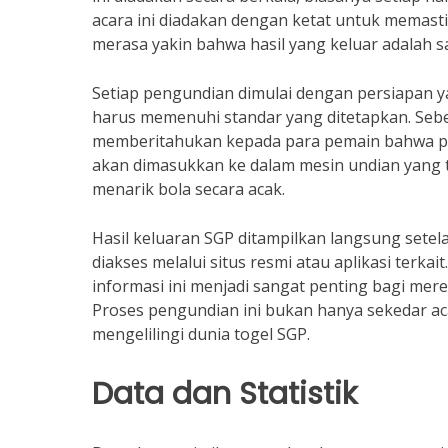
acara ini diadakan dengan ketat untuk memasti
merasa yakin bahwa hasil yang keluar adalah sa
Setiap pengundian dimulai dengan persiapan 
harus memenuhi standar yang ditetapkan. Se
memberitahukan kepada para pemain bahwa pr
akan dimasukkan ke dalam mesin undian yang t
menarik bola secara acak.
Hasil keluaran SGP ditampilkan langsung setel
diakses melalui situs resmi atau aplikasi terka
informasi ini menjadi sangat penting bagi me
Proses pengundian ini bukan hanya sekedar aca
mengelilingi dunia togel SGP.
Data dan Statistik