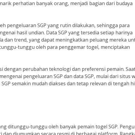
enarik perhatian banyak orang, menjadi bagian dari budaya
eh pengeluaran SGP yang rutin dilakukan, sehingga para
genai hasil undian. Data SGP yang tersedia setiap harinya
a dan trend, yang dapat meningkatkan peluang mereka un
tunggu-tunggu oleh para penggemar togel, menciptakan
si dengan perubahan teknologi dan preferensi pemain. Saat 
mengenai pengeluaran SGP dan data SGP, mulai dari situs 
el SGP semakin mudah diakses dan tetap relevan di tengah h
ng ditunggu-tunggu oleh banyak pemain togel SGP. Pengu
ari dan diumumkan secara resmi di berbagai platform. Rangk