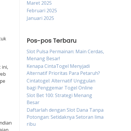
Maret 2025
Februari 2025
Januari 2025
tuk
Pos-pos Terbaru
Slot Pulsa Permainan: Main Cerdas,
Menang Besar!
Kenapa CintaTogel Menyjadi
ini,
Alternatif Prioritas Para Petaruh?
web
Cintatogel: Alternatif Unggulan
ipe
bagi Penggemar Togel Online
Slot Bet 100: Strategi Menang
Besar
Daftarlah dengan Slot Dana Tanpa
Potongan: Setidaknya Setoran lima
ndian
ribu
aian