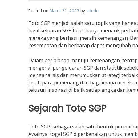
Posted on
Maret 21, 2025
by
admin
Toto SGP menjadi salah satu topik yang hangat 
hasil keluaran SGP tidak hanya menarik perhati
mereka yang berhasil meraih kemenangan. Bany
kesempatan dan berharap dapat mengubah na
Dalam perjalanan menuju kemenangan, terdapat
mengenai pengeluaran SGP dan statistik sebel
menganalisis dan merumuskan strategi terbaik. 
kisah para pemenang dan bagaimana mereka me
telusuri inspirasi di balik setiap angka dan ke
Sejarah Toto SGP
Toto SGP, sebagai salah satu bentuk permainan 
Awalnya, togel SGP diperkenalkan untuk member