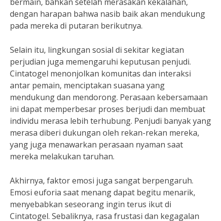
bermain, bahkan setelah merasakan kekalahan,
dengan harapan bahwa nasib baik akan mendukung
pada mereka di putaran berikutnya.
Selain itu, lingkungan sosial di sekitar kegiatan
perjudian juga memengaruhi keputusan penjudi.
Cintatogel menonjolkan komunitas dan interaksi
antar pemain, menciptakan suasana yang
mendukung dan mendorong. Perasaan kebersamaan
ini dapat memperbesar proses berjudi dan membuat
individu merasa lebih terhubung. Penjudi banyak yang
merasa diberi dukungan oleh rekan-rekan mereka,
yang juga menawarkan perasaan nyaman saat
mereka melakukan taruhan.
Akhirnya, faktor emosi juga sangat berpengaruh.
Emosi euforia saat menang dapat begitu menarik,
menyebabkan seseorang ingin terus ikut di
Cintatogel. Sebaliknya, rasa frustasi dan kegagalan