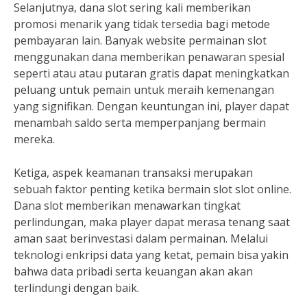
Selanjutnya, dana slot sering kali memberikan
promosi menarik yang tidak tersedia bagi metode
pembayaran lain. Banyak website permainan slot
menggunakan dana memberikan penawaran spesial
seperti atau atau putaran gratis dapat meningkatkan
peluang untuk pemain untuk meraih kemenangan
yang signifikan. Dengan keuntungan ini, player dapat
menambah saldo serta memperpanjang bermain
mereka.
Ketiga, aspek keamanan transaksi merupakan
sebuah faktor penting ketika bermain slot slot online.
Dana slot memberikan menawarkan tingkat
perlindungan, maka player dapat merasa tenang saat
aman saat berinvestasi dalam permainan. Melalui
teknologi enkripsi data yang ketat, pemain bisa yakin
bahwa data pribadi serta keuangan akan akan
terlindungi dengan baik.