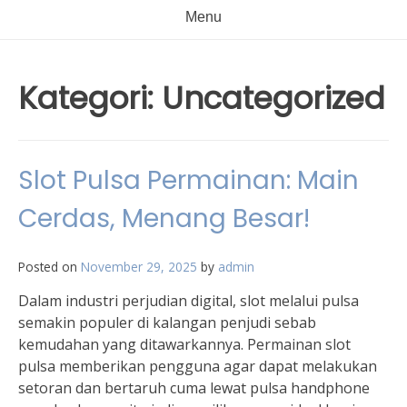
Menu
Kategori:
Uncategorized
Slot Pulsa Permainan: Main
Cerdas, Menang Besar!
Posted on
November 29, 2025
by
admin
Dalam industri perjudian digital, slot melalui pulsa
semakin populer di kalangan penjudi sebab
kemudahan yang ditawarkannya. Permainan slot
pulsa memberikan pengguna agar dapat melakukan
setoran dan bertaruh cuma lewat pulsa handphone