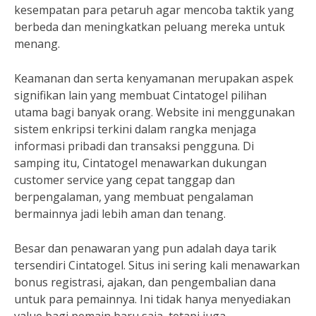
kesempatan para petaruh agar mencoba taktik yang
berbeda dan meningkatkan peluang mereka untuk
menang.
Keamanan dan serta kenyamanan merupakan aspek
signifikan lain yang membuat Cintatogel pilihan
utama bagi banyak orang. Website ini menggunakan
sistem enkripsi terkini dalam rangka menjaga
informasi pribadi dan transaksi pengguna. Di
samping itu, Cintatogel menawarkan dukungan
customer service yang cepat tanggap dan
berpengalaman, yang membuat pengalaman
bermainnya jadi lebih aman dan tenang.
Besar dan penawaran yang pun adalah daya tarik
tersendiri Cintatogel. Situs ini sering kali menawarkan
bonus registrasi, ajakan, dan pengembalian dana
untuk para pemainnya. Ini tidak hanya menyediakan