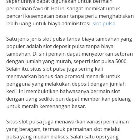
sepenuhnya dapat digunakan untuk bermain
permainan favorit. Hal ini sangat memikat untuk
pencari kesempatan besar tanpa perlu menghabiskan
lebih uang untuk biaya administrasi.
slot pulsa
Satu jenis jenis slot pulsa tanpa biaya tambahan yang
populer adalah slot deposit pulsa tanpa biaya
tambahan. Di sini pemain dapat menyetorkan setoran
dengan jumlah yang murah, seperti slot pulsa 5000.
Selain itu, situs slot pulsa juga sering kali
menawarkan bonus dan promosi menarik untuk
pengguna yang melakukan deposit dengan jumlah
kecil. Ini membuktikan bahwasanya bermain slot
dengan uang sedikit pun dapat memberikan peluang
untuk meraih kemenangan besar.
Situs slot pulsa juga menawarkan variasi permainan
yang beragam, termasuk permainan slot melalui
pulsa yang mudah diakses. Salah satu opsi yang