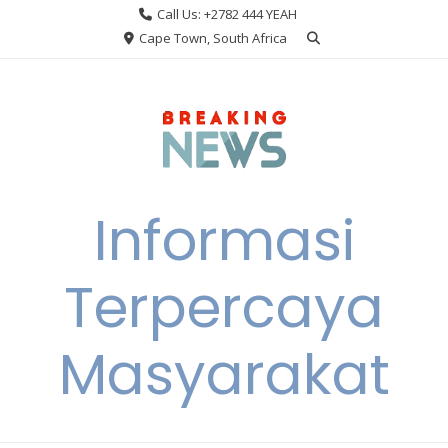
Skip
Call Us: +2782 444 YEAH
to
Cape Town, South Africa
content
Informasi
Terpercaya
Masyarakat