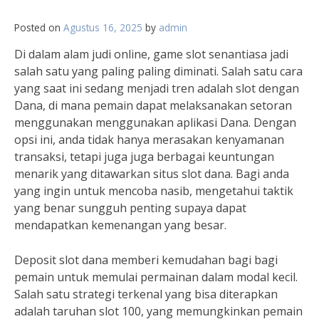
Posted on
Agustus 16, 2025
by
admin
Di dalam alam judi online, game slot senantiasa jadi
salah satu yang paling paling diminati. Salah satu cara
yang saat ini sedang menjadi tren adalah slot dengan
Dana, di mana pemain dapat melaksanakan setoran
menggunakan menggunakan aplikasi Dana. Dengan
opsi ini, anda tidak hanya merasakan kenyamanan
transaksi, tetapi juga juga berbagai keuntungan
menarik yang ditawarkan situs slot dana. Bagi anda
yang ingin untuk mencoba nasib, mengetahui taktik
yang benar sungguh penting supaya dapat
mendapatkan kemenangan yang besar.
Deposit slot dana memberi kemudahan bagi bagi
pemain untuk memulai permainan dalam modal kecil.
Salah satu strategi terkenal yang bisa diterapkan
adalah taruhan slot 100, yang memungkinkan pemain