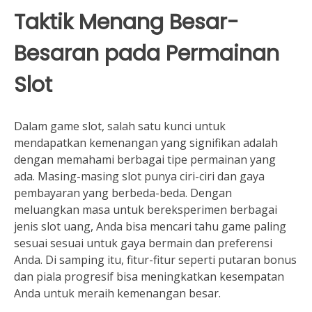
Taktik Menang Besar-
Besaran pada Permainan
Slot
Dalam game slot, salah satu kunci untuk
mendapatkan kemenangan yang signifikan adalah
dengan memahami berbagai tipe permainan yang
ada. Masing-masing slot punya ciri-ciri dan gaya
pembayaran yang berbeda-beda. Dengan
meluangkan masa untuk bereksperimen berbagai
jenis slot uang, Anda bisa mencari tahu game paling
sesuai sesuai untuk gaya bermain dan preferensi
Anda. Di samping itu, fitur-fitur seperti putaran bonus
dan piala progresif bisa meningkatkan kesempatan
Anda untuk meraih kemenangan besar.