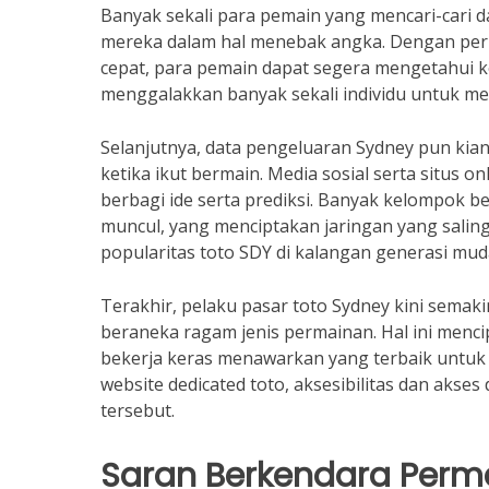
Banyak sekali para pemain yang mencari-cari 
mereka dalam hal menebak angka. Dengan perk
cepat, para pemain dapat segera mengetahui ke
menggalakkan banyak sekali individu untuk men
Selanjutnya, data pengeluaran Sydney pun kian 
ketika ikut bermain. Media sosial serta situs 
berbagi ide serta prediksi. Banyak kelompok
muncul, yang menciptakan jaringan yang salin
popularitas toto SDY di kalangan generasi mud
Terakhir, pelaku pasar toto Sydney kini sema
beraneka ragam jenis permainan. Hal ini menci
bekerja keras menawarkan yang terbaik untuk m
website dedicated toto, aksesibilitas dan aks
tersebut.
Saran Berkendara Perm