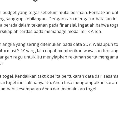
n budget yang tegas sebelum mulai bermain. Perhatikan un
ng sanggup kehilangan. Dengan cara mengatur batasan ini
berada dalam tekanan pada finansial. Ingatlah bahwa toge
rsikaplah cerdas pada memanage modal milik Anda.
dan angka yang sering ditemukan pada data SDY. Walaupun t
informasi SDY yang lalu dapat memberikan wawasan tentan
 Jangan ragu untuk itu menyiapkan rekaman serta mengama
l.
togel. Kendalikan taktik serta pertukaran data dari sesama
ogel ini. Tak hanya itu, Anda bisa mengumpulkan saran 
enambahi kesempatan Anda dari memainkan togel.