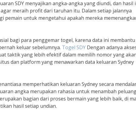
luaran SDY menyajikan angka-angka yang diundi, dan hasil i
gar meraih profit dari taruhan itu. Dalam setiap jalannya
bagi pemain untuk mengetahui apakah mereka memenangka
ial bagi para penggemar togel, karena data ini membantu
pernah keluar sebelumnya.
Togel SDY
Dengan adanya akse
at taktik yang lebih efektif dalam memilih nomor yang aka
 situs dan platform yang menawarkan data keluaran Sydney
senantiasa memperhatikan keluaran Sydney secara mendala
keluaran angka merupakan rahasia untuk menambah peluan
erupakan bagian dari proses bermain yang lebih baik, di m
ikan hasil setiap undian.