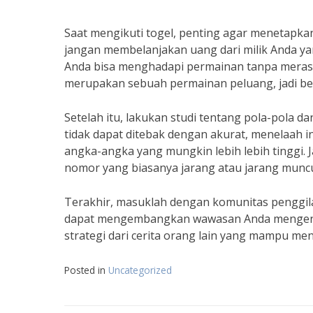
Saat mengikuti togel, penting agar menetapka
jangan membelanjakan uang dari milik Anda ya
Anda bisa menghadapi permainan tanpa merasa 
merupakan sebuah permainan peluang, jadi be
Setelah itu, lakukan studi tentang pola-pola 
tidak dapat ditebak dengan akurat, menelaah 
angka-angka yang mungkin lebih lebih tinggi.
nomor yang biasanya jarang atau jarang muncu
Terakhir, masuklah dengan komunitas penggila 
dapat mengembangkan wawasan Anda mengenai t
strategi dari cerita orang lain yang mampu m
Posted in
Uncategorized