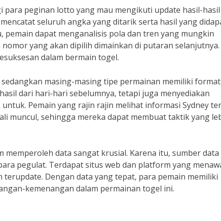
i para peginan lotto yang mau mengikuti update hasil-hasil
i mencatat seluruh angka yang ditarik serta hasil yang didap
u, pemain dapat menganalisis pola dan tren yang mungkin
mor yang akan dipilih dimainkan di putaran selanjutnya.
suksesan dalam bermain togel.
an, sedangkan masing-masing tipe permainan memiliki format
hasil dari hari-hari sebelumnya, tetapi juga menyediakan
untuk. Pemain yang rajin rajin melihat informasi Sydney te
i muncul, sehingga mereka dapat membuat taktik yang le
m memperoleh data sangat krusial. Karena itu, sumber data
 para pegulat. Terdapat situs web dan platform yang mena
an terupdate. Dengan data yang tepat, para pemain memiliki
nangan-kemenangan dalam permainan togel ini.