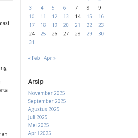
3
4
5
6
7
8
9
10
11
12
13
14
15
16
masi
17
18
19
20
21
22
23
24
25
26
27
28
29
30
a
31
« Feb
Apr »
ung
i
Arsip
n
erta
November 2025
September 2025
Agustus 2025
Juli 2025
Mei 2025
April 2025
nan