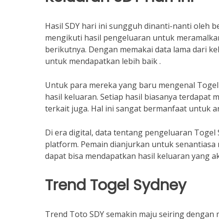
Hasil SDY hari ini sungguh dinanti-nanti oleh
mengikuti hasil pengeluaran untuk meramalka
berikutnya. Dengan memakai data lama dari 
untuk mendapatkan lebih baik .
Untuk para mereka yang baru mengenal Toge
hasil keluaran. Setiap hasil biasanya terdapa
terkait juga. Hal ini sangat bermanfaat untuk an
Di era digital, data tentang pengeluaran Toge
platform. Pemain dianjurkan untuk senantias
dapat bisa mendapatkan hasil keluaran yang ak
Trend Togel Sydney
Trend Toto SDY semakin maju seiring dengan m