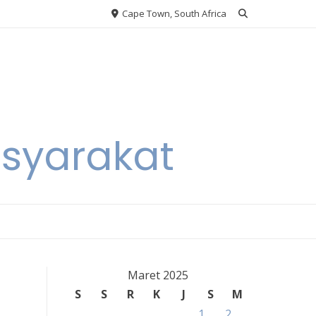
Cape Town, South Africa
asyarakat
Maret 2025
S
S
R
K
J
S
M
1
2