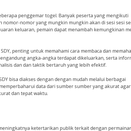
 beberapa penggemar togel. Banyak peserta yang mengikuti
n nomor-nomor yang mungkin mungkin akan di sesi sesi se
keluaran keluaran, pemain dapat menambah kemungkinan m
l SDY, penting untuk memahami cara membaca dan memah
t mengandung angka-angka terdapat dikeluarkan, serta infor
alisis dan dan taktik bertaruh yang lebih efektif.
l SDY bisa diakses dengan dengan mudah melalui berbagai
a memperbaharui data dari sumber sumber yang akurat agar
urat dan tepat waktu.
eningkatnya ketertarikan publik terkait dengan permainan 