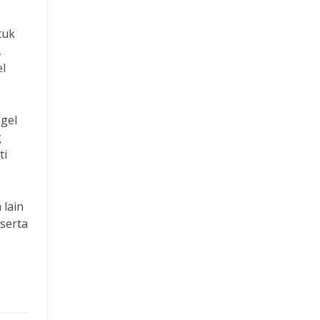
tuk
,
l
ogel
g
ti
 lain
serta