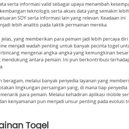
data serta informasi valid sebagai upaya menambah kesemp
embangan teknologis serta akses data yang semakin lebi
luaran SDY serta informasi lain yang relevan. Keadaan ini
jadi lebih analitis pada taktik permainan mereka.
jelas, yang memberikan para pemain jadi lebih percaya diri
online menjadi wadah penting untuk banyak pecinta togel unt
 berbincang mengenai angka-angka yang kemungkinan besar
g mendukung antara pemain. Ini pun berkontribusi terhada
a.
kin beragam, melalui banyak penyedia layanan yang member
ptakan lingkungan persaingan yang, di mana tiap penyedia
enarik para pemain. Melalui kehadiran aplikasi mobile ser
es dan kenyamanan pun menjadi unsur penting pada evolusi t
ainan Togel