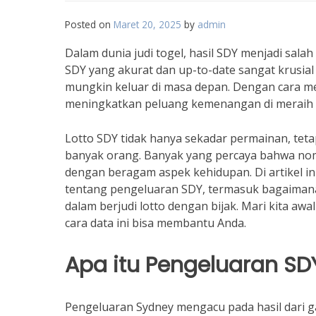
Posted on
Maret 20, 2025
by
admin
Dalam dunia judi togel, hasil SDY menjadi salah
SDY yang akurat dan up-to-date sangat krusi
mungkin keluar di masa depan. Dengan cara m
meningkatkan peluang kemenangan di meraih h
Lotto SDY tidak hanya sekadar permainan, tetap
banyak orang. Banyak yang percaya bahwa nom
dengan beragam aspek kehidupan. Di artikel i
tentang pengeluaran SDY, termasuk bagaimana
dalam berjudi lotto dengan bijak. Mari kita a
cara data ini bisa membantu Anda.
Apa itu Pengeluaran SD
Pengeluaran Sydney mengacu pada hasil dari g