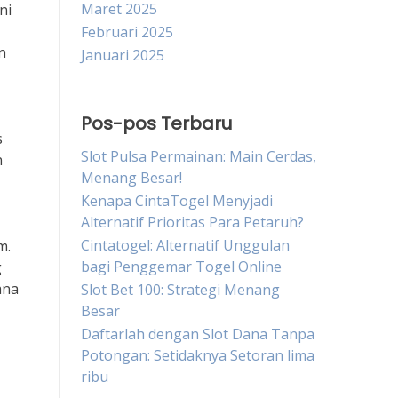
Maret 2025
ni
Februari 2025
n
Januari 2025
Pos-pos Terbaru
s
Slot Pulsa Permainan: Main Cerdas,
n
Menang Besar!
Kenapa CintaTogel Menyjadi
Alternatif Prioritas Para Petaruh?
Cintatogel: Alternatif Unggulan
m.
bagi Penggemar Togel Online
g
ana
Slot Bet 100: Strategi Menang
Besar
Daftarlah dengan Slot Dana Tanpa
Potongan: Setidaknya Setoran lima
ribu