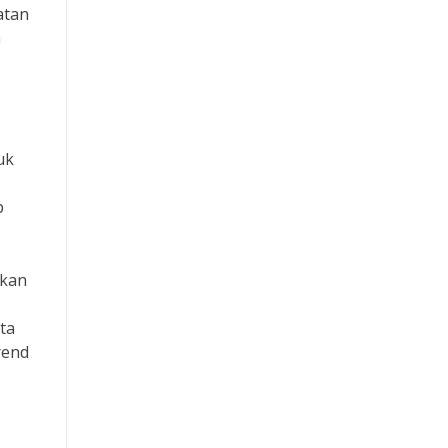
atan
h
uk
p
ikan
ta
rend