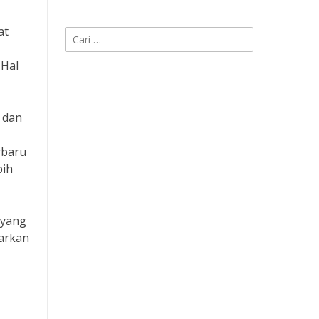
at
Cari
untuk:
 Hal
 dan
rbaru
bih
 yang
warkan