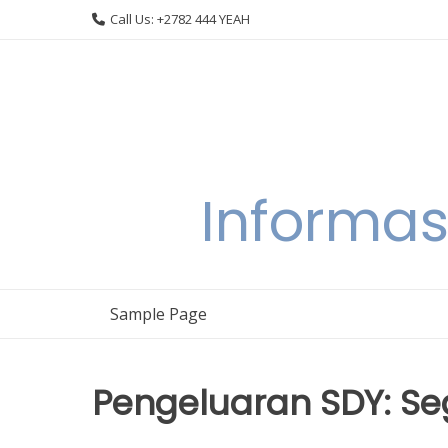
Skip
Call Us: +2782 444 YEAH
to
content
Informas
Sample Page
Pengeluaran SDY: Se