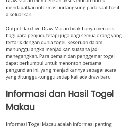
Draw Macau memberikan akses mudah untuk
mendapatkan informasi ini langsung pada saat hasil
dikeluarkan.
Output dari Live Draw Macau tidak hanya menarik
bagi para penjudi, tetapi juga bagi semua orang yang
tertarik dengan dunia togel. Keseruan dalam
menunggu angka menjadikan suasana jadi
menegangkan. Para pemain dan penggemar togel
dapat berkumpul untuk menonton bersama
pengundian ini, yang menjadikannya sebagai acara
yang ditunggu-tunggu setiap kali ada draw baru.
Informasi dan Hasil Togel
Makau
Informasi Togel Macau adalah informasi penting