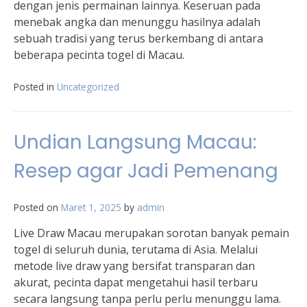
dengan jenis permainan lainnya. Keseruan pada
menebak angka dan menunggu hasilnya adalah
sebuah tradisi yang terus berkembang di antara
beberapa pecinta togel di Macau.
Posted in
Uncategorized
Undian Langsung Macau:
Resep agar Jadi Pemenang
Posted on
Maret 1, 2025
by
admin
Live Draw Macau merupakan sorotan banyak pemain
togel di seluruh dunia, terutama di Asia. Melalui
metode live draw yang bersifat transparan dan
akurat, pecinta dapat mengetahui hasil terbaru
secara langsung tanpa perlu perlu menunggu lama.