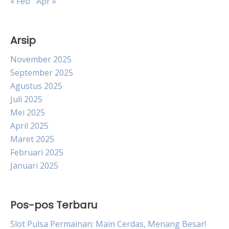
« Feb
Apr »
Arsip
November 2025
September 2025
Agustus 2025
Juli 2025
Mei 2025
April 2025
Maret 2025
Februari 2025
Januari 2025
Pos-pos Terbaru
Slot Pulsa Permainan: Main Cerdas, Menang Besar!