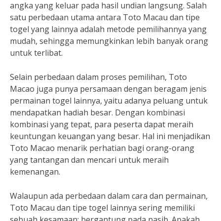
angka yang keluar pada hasil undian langsung. Salah
satu perbedaan utama antara Toto Macau dan tipe
togel yang lainnya adalah metode pemilihannya yang
mudah, sehingga memungkinkan lebih banyak orang
untuk terlibat.
Selain perbedaan dalam proses pemilihan, Toto
Macao juga punya persamaan dengan beragam jenis
permainan togel lainnya, yaitu adanya peluang untuk
mendapatkan hadiah besar. Dengan kombinasi
kombinasi yang tepat, para peserta dapat meraih
keuntungan keuangan yang besar. Hal ini menjadikan
Toto Macao menarik perhatian bagi orang-orang
yang tantangan dan mencari untuk meraih
kemenangan.
Walaupun ada perbedaan dalam cara dan permainan,
Toto Macau dan tipe togel lainnya sering memiliki
sebuah kesamaan: bergantung pada nasib. Apakah