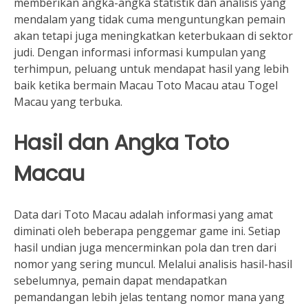
memberikan angka-angka statistik dan analisis yang
mendalam yang tidak cuma menguntungkan pemain
akan tetapi juga meningkatkan keterbukaan di sektor
judi. Dengan informasi informasi kumpulan yang
terhimpun, peluang untuk mendapat hasil yang lebih
baik ketika bermain Macau Toto Macau atau Togel
Macau yang terbuka.
Hasil dan Angka Toto
Macau
Data dari Toto Macau adalah informasi yang amat
diminati oleh beberapa penggemar game ini. Setiap
hasil undian juga mencerminkan pola dan tren dari
nomor yang sering muncul. Melalui analisis hasil-hasil
sebelumnya, pemain dapat mendapatkan
pemandangan lebih jelas tentang nomor mana yang