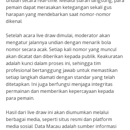
undian secara real-time. Melalui siaran langsung, para
pemain dapat merasakan ketegangan sekali gus
harapan yang mendebarkan saat nomor-nomor
dikenal.
Setelah acara live draw dimulai, moderator akan
mengatur jalannya undian dengan menarik bola
nomor secara acak. Setiap kali nomor yang muncul
akan dicatat dan diberikan kepada publik. Keakuratan
adalah kunci dalam proses ini, sehingga tim
profesional bertanggung jawab untuk memastikan
setiap langkah diamati dengan standar yang telah
ditetapkan. Ini juga berfungsi menjaga integritas
permainan dan memberikan kepercayaan kepada
para pemain.
Hasil dari live draw ini akan diumumkan melalui
berbagai media, seperti situs resmi dan platform
media sosial. Data Macau adalah sumber informasi