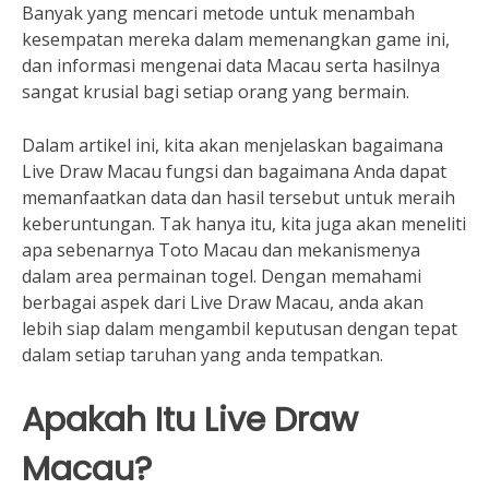
Banyak yang mencari metode untuk menambah
kesempatan mereka dalam memenangkan game ini,
dan informasi mengenai data Macau serta hasilnya
sangat krusial bagi setiap orang yang bermain.
Dalam artikel ini, kita akan menjelaskan bagaimana
Live Draw Macau fungsi dan bagaimana Anda dapat
memanfaatkan data dan hasil tersebut untuk meraih
keberuntungan. Tak hanya itu, kita juga akan meneliti
apa sebenarnya Toto Macau dan mekanismenya
dalam area permainan togel. Dengan memahami
berbagai aspek dari Live Draw Macau, anda akan
lebih siap dalam mengambil keputusan dengan tepat
dalam setiap taruhan yang anda tempatkan.
Apakah Itu Live Draw
Macau?