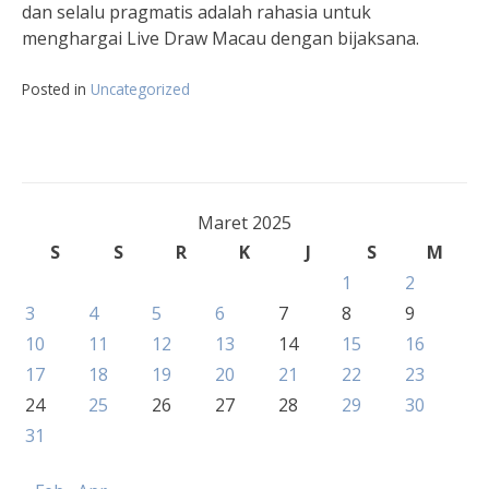
dan selalu pragmatis adalah rahasia untuk
menghargai Live Draw Macau dengan bijaksana.
Posted in
Uncategorized
Maret 2025
S
S
R
K
J
S
M
1
2
3
4
5
6
7
8
9
10
11
12
13
14
15
16
17
18
19
20
21
22
23
24
25
26
27
28
29
30
31