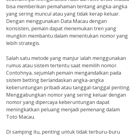
bisa memberikan pemahaman tentang angka-angka
yang sering muncul atau yang tidak kerap keluar.
Dengan menggunakan Data Macau dengan
konsisten, pemain dapat menemukan tren yang
mungkin membantu dalam menentukan nomor yang
lebih strategis.
Salah satu metode yang manjur ialah menggunakan
rumus atau sistem tertentu saat memilih nomor.
Contohnya, sejumlah pemain mengandalkan pada
sistem betting berlandaskan angka-angka
keberuntungan pribadi atau tanggal-tanggal penting.
Menggabungkan nomor yang sering keluar dengan
nomor yang dipercaya keberuntungan dapat
meningkatkan peluang menjadi pemenang dalam
Toto Macau.
Di samping itu, penting untuk tidak terburu-buru