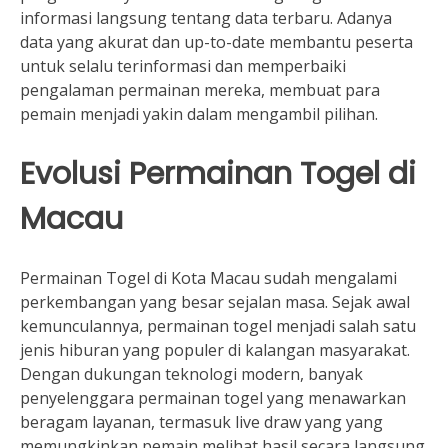
informasi langsung tentang data terbaru. Adanya
data yang akurat dan up-to-date membantu peserta
untuk selalu terinformasi dan memperbaiki
pengalaman permainan mereka, membuat para
pemain menjadi yakin dalam mengambil pilihan.
Evolusi Permainan Togel di
Macau
Permainan Togel di Kota Macau sudah mengalami
perkembangan yang besar sejalan masa. Sejak awal
kemunculannya, permainan togel menjadi salah satu
jenis hiburan yang populer di kalangan masyarakat.
Dengan dukungan teknologi modern, banyak
penyelenggara permainan togel yang menawarkan
beragam layanan, termasuk live draw yang yang
memungkinkan pemain melihat hasil secara langsung.