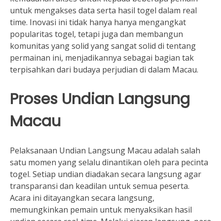
untuk mengakses data serta hasil togel dalam real
time. Inovasi ini tidak hanya hanya mengangkat
popularitas togel, tetapi juga dan membangun
komunitas yang solid yang sangat solid di tentang
permainan ini, menjadikannya sebagai bagian tak
terpisahkan dari budaya perjudian di dalam Macau.
Proses Undian Langsung
Macau
Pelaksanaan Undian Langsung Macau adalah salah
satu momen yang selalu dinantikan oleh para pecinta
togel. Setiap undian diadakan secara langsung agar
transparansi dan keadilan untuk semua peserta.
Acara ini ditayangkan secara langsung,
memungkinkan pemain untuk menyaksikan hasil