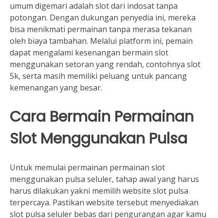
umum digemari adalah slot dari indosat tanpa
potongan. Dengan dukungan penyedia ini, mereka
bisa menikmati permainan tanpa merasa tekanan
oleh biaya tambahan. Melalui platform ini, pemain
dapat mengalami kesenangan bermain slot
menggunakan setoran yang rendah, contohnya slot
5k, serta masih memiliki peluang untuk pancang
kemenangan yang besar.
Cara Bermain Permainan
Slot Menggunakan Pulsa
Untuk memulai permainan permainan slot
menggunakan pulsa seluler, tahap awal yang harus
harus dilakukan yakni memilih website slot pulsa
terpercaya. Pastikan website tersebut menyediakan
slot pulsa seluler bebas dari pengurangan agar kamu