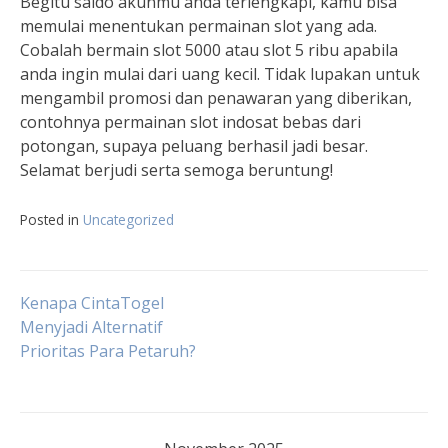
Begitu saldo akunmu anda terlengkapi, kamu bisa
memulai menentukan permainan slot yang ada.
Cobalah bermain slot 5000 atau slot 5 ribu apabila
anda ingin mulai dari uang kecil. Tidak lupakan untuk
mengambil promosi dan penawaran yang diberikan,
contohnya permainan slot indosat bebas dari
potongan, supaya peluang berhasil jadi besar.
Selamat berjudi serta semoga beruntung!
Posted in
Uncategorized
Navigasi
Kenapa CintaTogel
Menyjadi Alternatif
Prioritas Para Petaruh?
pos