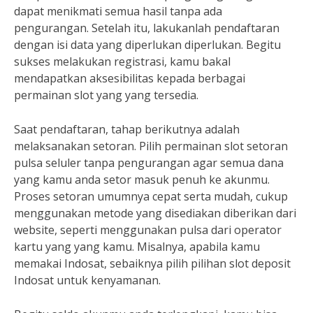
dapat menikmati semua hasil tanpa ada
pengurangan. Setelah itu, lakukanlah pendaftaran
dengan isi data yang diperlukan diperlukan. Begitu
sukses melakukan registrasi, kamu bakal
mendapatkan aksesibilitas kepada berbagai
permainan slot yang yang tersedia.
Saat pendaftaran, tahap berikutnya adalah
melaksanakan setoran. Pilih permainan slot setoran
pulsa seluler tanpa pengurangan agar semua dana
yang kamu anda setor masuk penuh ke akunmu.
Proses setoran umumnya cepat serta mudah, cukup
menggunakan metode yang disediakan diberikan dari
website, seperti menggunakan pulsa dari operator
kartu yang yang kamu. Misalnya, apabila kamu
memakai Indosat, sebaiknya pilih pilihan slot deposit
Indosat untuk kenyamanan.