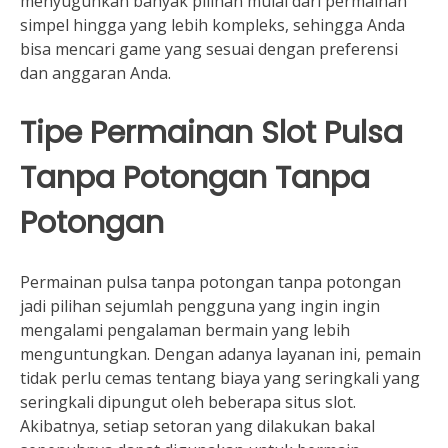
menyuguhkan banyak pilihan mulai dari permainan
simpel hingga yang lebih kompleks, sehingga Anda
bisa mencari game yang sesuai dengan preferensi
dan anggaran Anda.
Tipe Permainan Slot Pulsa
Tanpa Potongan Tanpa
Potongan
Permainan pulsa tanpa potongan tanpa potongan
jadi pilihan sejumlah pengguna yang ingin ingin
mengalami pengalaman bermain yang lebih
menguntungkan. Dengan adanya layanan ini, pemain
tidak perlu cemas tentang biaya yang seringkali yang
seringkali dipungut oleh beberapa situs slot.
Akibatnya, setiap setoran yang dilakukan bakal