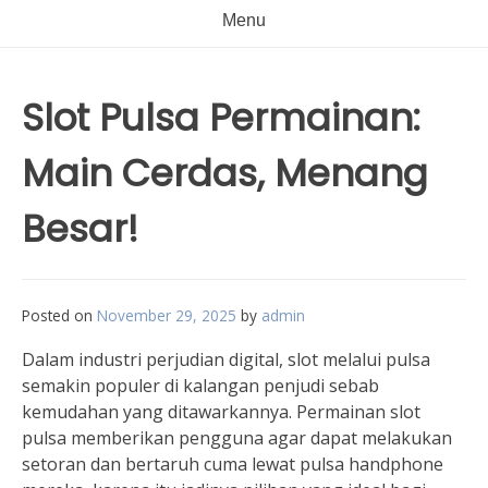
Menu
Slot Pulsa Permainan:
Main Cerdas, Menang
Besar!
Posted on
November 29, 2025
by
admin
Dalam industri perjudian digital, slot melalui pulsa
semakin populer di kalangan penjudi sebab
kemudahan yang ditawarkannya. Permainan slot
pulsa memberikan pengguna agar dapat melakukan
setoran dan bertaruh cuma lewat pulsa handphone