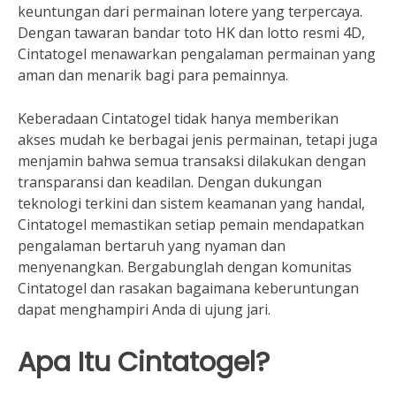
keuntungan dari permainan lotere yang terpercaya.
Dengan tawaran bandar toto HK dan lotto resmi 4D,
Cintatogel menawarkan pengalaman permainan yang
aman dan menarik bagi para pemainnya.
Keberadaan Cintatogel tidak hanya memberikan
akses mudah ke berbagai jenis permainan, tetapi juga
menjamin bahwa semua transaksi dilakukan dengan
transparansi dan keadilan. Dengan dukungan
teknologi terkini dan sistem keamanan yang handal,
Cintatogel memastikan setiap pemain mendapatkan
pengalaman bertaruh yang nyaman dan
menyenangkan. Bergabunglah dengan komunitas
Cintatogel dan rasakan bagaimana keberuntungan
dapat menghampiri Anda di ujung jari.
Apa Itu Cintatogel?