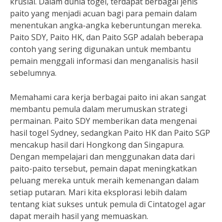
krusial. Dalam dunia togel, terdapat berbagai jenis
paito yang menjadi acuan bagi para pemain dalam
menentukan angka-angka keberuntungan mereka.
Paito SDY, Paito HK, dan Paito SGP adalah beberapa
contoh yang sering digunakan untuk membantu
pemain menggali informasi dan menganalisis hasil
sebelumnya.
Memahami cara kerja berbagai paito ini akan sangat
membantu pemula dalam merumuskan strategi
permainan. Paito SDY memberikan data mengenai
hasil togel Sydney, sedangkan Paito HK dan Paito SGP
mencakup hasil dari Hongkong dan Singapura.
Dengan mempelajari dan menggunakan data dari
paito-paito tersebut, pemain dapat meningkatkan
peluang mereka untuk meraih kemenangan dalam
setiap putaran. Mari kita eksplorasi lebih dalam
tentang kiat sukses untuk pemula di Cintatogel agar
dapat meraih hasil yang memuaskan.