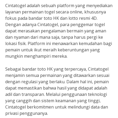
Cintatogel adalah sebuah platform yang menyediakan
layanan permainan togel secara online, khususnya
fokus pada bandar toto HK dan lotto resmi 4D.
Dengan adanya Cintatogel, para penggemar togel
dapat merasakan pengalaman bermain yang aman
dan nyaman dari mana saja, tanpa harus pergi ke
lokasi fisik. Platform ini menawarkan kemudahan bagi
pemain untuk ikut meraih keberuntungan yang
mungkin menghampiri mereka.
Sebagai bandar toto HK yang terpercaya, Cintatogel
menjamin semua permainan yang ditawarkan sesuai
dengan regulasi yang berlaku. Dalam hal ini, pemain
dapat memastikan bahwa hasil yang didapat adalah
adil dan transparan. Melalui penggunaan teknologi
yang canggih dan sistem keamanan yang tinggi,
Cintatogel berkomitmen untuk melindungi data dan
privasi penggunanya.