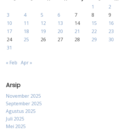
1
2
3
4
5
6
7
8
9
10
11
12
13
14
15
16
17
18
19
20
21
22
23
24
25
26
27
28
29
30
31
« Feb
Apr »
Arsip
November 2025
September 2025
Agustus 2025
Juli 2025
Mei 2025