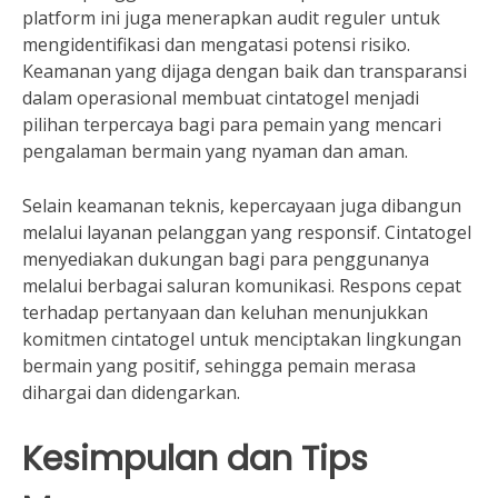
platform ini juga menerapkan audit reguler untuk
mengidentifikasi dan mengatasi potensi risiko.
Keamanan yang dijaga dengan baik dan transparansi
dalam operasional membuat cintatogel menjadi
pilihan terpercaya bagi para pemain yang mencari
pengalaman bermain yang nyaman dan aman.
Selain keamanan teknis, kepercayaan juga dibangun
melalui layanan pelanggan yang responsif. Cintatogel
menyediakan dukungan bagi para penggunanya
melalui berbagai saluran komunikasi. Respons cepat
terhadap pertanyaan dan keluhan menunjukkan
komitmen cintatogel untuk menciptakan lingkungan
bermain yang positif, sehingga pemain merasa
dihargai dan didengarkan.
Kesimpulan dan Tips