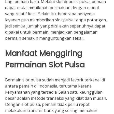
bagi pemain baru. Melalui slot deposit pulsa, pemain
dapat mulai menikmati permainan dengan modal
yang relatif kecil. Selain itu, beberapa penyedia
layanan pun memberikan slot pulsa tanpa potongan,
jadi semua jumlah yang diisi akan sepenuhnya dapat
dipakai untuk bermain, menjadikan pengalaman
bermain semakin menguntungkan sekali.
Manfaat Menggiring
Permainan Slot Pulsa
Bermain slot pulsa sudah menjadi favorit terkenal di
antara pemain di Indonesia, terutama karena
kenyamanan yang tersedia. Salah satu keunggulan
besar adalah metode transaksi yang kilat dan mudah.
Dengan slot pulsa, pemain tidak perlu repot
melakukan transfer bank yang sering memakan