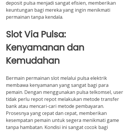
deposit pulsa menjadi sangat efisien, memberikan
keuntungan bagi mereka yang ingin menikmati
permainan tanpa kendala.
Slot Via Pulsa:
Kenyamanan dan
Kemudahan
Bermain permainan slot melalui pulsa elektrik
membawa kenyamanan yang sangat bagi para
pemain. Dengan menggunakan pulsa telkomsel, user
tidak perlu repot repot melakukan metode transfer
bank atau mencari-cari metode pembayaran.
Prosesnya yang cepat dan cepat, memberikan
kesempatan pemain untuk segera menikmati game
tanpa hambatan. Kondisi ini sangat cocok bagi