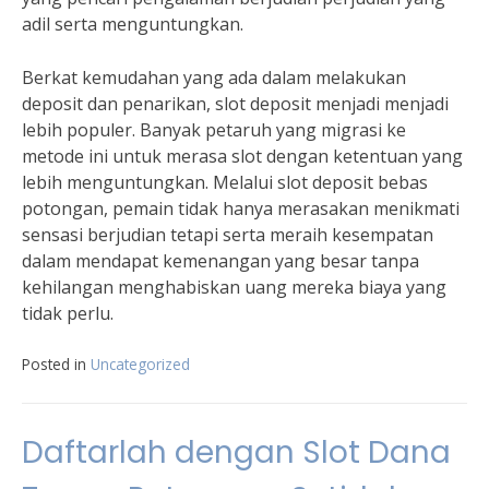
adil serta menguntungkan.
Berkat kemudahan yang ada dalam melakukan
deposit dan penarikan, slot deposit menjadi menjadi
lebih populer. Banyak petaruh yang migrasi ke
metode ini untuk merasa slot dengan ketentuan yang
lebih menguntungkan. Melalui slot deposit bebas
potongan, pemain tidak hanya merasakan menikmati
sensasi berjudian tetapi serta meraih kesempatan
dalam mendapat kemenangan yang besar tanpa
kehilangan menghabiskan uang mereka biaya yang
tidak perlu.
Posted in
Uncategorized
Daftarlah dengan Slot Dana