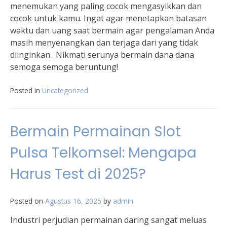
menemukan yang paling cocok mengasyikkan dan
cocok untuk kamu. Ingat agar menetapkan batasan
waktu dan uang saat bermain agar pengalaman Anda
masih menyenangkan dan terjaga dari yang tidak
diinginkan . Nikmati serunya bermain dana dana
semoga semoga beruntung!
Posted in
Uncategorized
Bermain Permainan Slot
Pulsa Telkomsel: Mengapa
Harus Test di 2025?
Posted on
Agustus 16, 2025
by
admin
Industri perjudian permainan daring sangat meluas