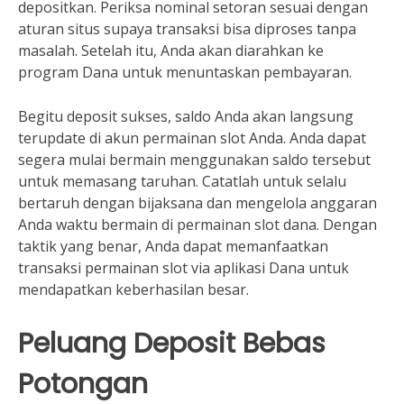
depositkan. Periksa nominal setoran sesuai dengan
aturan situs supaya transaksi bisa diproses tanpa
masalah. Setelah itu, Anda akan diarahkan ke
program Dana untuk menuntaskan pembayaran.
Begitu deposit sukses, saldo Anda akan langsung
terupdate di akun permainan slot Anda. Anda dapat
segera mulai bermain menggunakan saldo tersebut
untuk memasang taruhan. Catatlah untuk selalu
bertaruh dengan bijaksana dan mengelola anggaran
Anda waktu bermain di permainan slot dana. Dengan
taktik yang benar, Anda dapat memanfaatkan
transaksi permainan slot via aplikasi Dana untuk
mendapatkan keberhasilan besar.
Peluang Deposit Bebas
Potongan