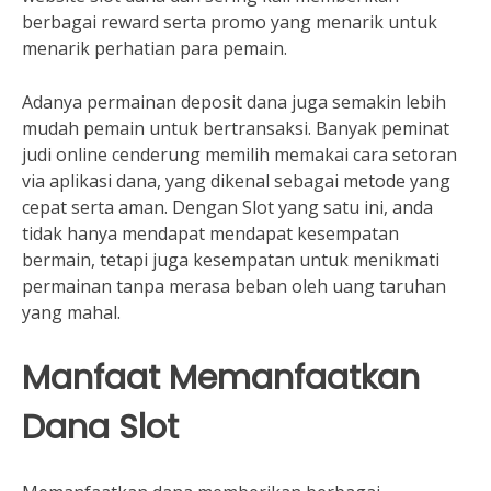
berbagai reward serta promo yang menarik untuk
menarik perhatian para pemain.
Adanya permainan deposit dana juga semakin lebih
mudah pemain untuk bertransaksi. Banyak peminat
judi online cenderung memilih memakai cara setoran
via aplikasi dana, yang dikenal sebagai metode yang
cepat serta aman. Dengan Slot yang satu ini, anda
tidak hanya mendapat mendapat kesempatan
bermain, tetapi juga kesempatan untuk menikmati
permainan tanpa merasa beban oleh uang taruhan
yang mahal.
Manfaat Memanfaatkan
Dana Slot