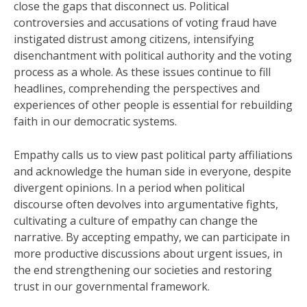
close the gaps that disconnect us. Political
controversies and accusations of voting fraud have
instigated distrust among citizens, intensifying
disenchantment with political authority and the voting
process as a whole. As these issues continue to fill
headlines, comprehending the perspectives and
experiences of other people is essential for rebuilding
faith in our democratic systems.
Empathy calls us to view past political party affiliations
and acknowledge the human side in everyone, despite
divergent opinions. In a period when political
discourse often devolves into argumentative fights,
cultivating a culture of empathy can change the
narrative. By accepting empathy, we can participate in
more productive discussions about urgent issues, in
the end strengthening our societies and restoring
trust in our governmental framework.