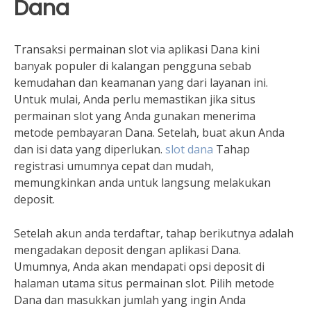
Dana
Transaksi permainan slot via aplikasi Dana kini
banyak populer di kalangan pengguna sebab
kemudahan dan keamanan yang dari layanan ini.
Untuk mulai, Anda perlu memastikan jika situs
permainan slot yang Anda gunakan menerima
metode pembayaran Dana. Setelah, buat akun Anda
dan isi data yang diperlukan.
slot dana
Tahap
registrasi umumnya cepat dan mudah,
memungkinkan anda untuk langsung melakukan
deposit.
Setelah akun anda terdaftar, tahap berikutnya adalah
mengadakan deposit dengan aplikasi Dana.
Umumnya, Anda akan mendapati opsi deposit di
halaman utama situs permainan slot. Pilih metode
Dana dan masukkan jumlah yang ingin Anda