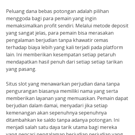
Peluang dana bebas potongan adalah pilihan
menggoda bagi para pemain yang ingin
memaksimalkan profit sendiri. Melalui metode deposit
yang sangat jelas, para pemain bisa merasakan
pengalaman berjudian tanpa khawatir cemas
terhadap biaya lebih yang kali terjadi pada platform
lain. Ini memberikan kesempatan setiap petaruh
mendapatkan hasil penuh dari setiap setiap tarikan
yang pasang.
Situs slot yang menawarkan perjudian dana tanpa
pengurangan biasanya memiliki nama yang serta
memberikan layanan yang memuaskan. Pemain dapat
berjudian dalam damai, menyadari jika setiap
kemenangan akan sepenuhnya sepenuhnya
ditambahkan ke saldo tanpa adanya potongan. Ini
menjadi salah satu daya tarik utama bagi mereka
yang pencari pengalaman berjudian perjudian yang