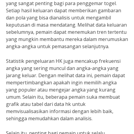
yang sangat penting bagi para penggemar togel.
Setiap hasil keluaran dapat memberikan gambaran
dan pola yang bisa dianalisis untuk mengambil
keputusan di masa mendatang. Melihat data keluaran
sebelumnya, pemain dapat menemukan tren tertentu
yang mungkin membantu mereka dalam merumuskan
angka-angka untuk pemasangan selanjutnya.
Statistik pengeluaran HK juga mencakup frekuensi
angka yang sering muncul dan angka-angka yang
jarang keluar. Dengan melihat data ini, pemain dapat
mempertimbangkan apakah ingin memilih angka
yang populer atau mengejar angka yang kurang
umum. Selain itu, beberapa pemain suka membuat
grafik atau tabel dari data hk untuk
memvisualisasikan informasi dengan lebih baik,
sehingga memudahkan dalam analisis.
Selain itu, penting bagi pemain untuk selalu