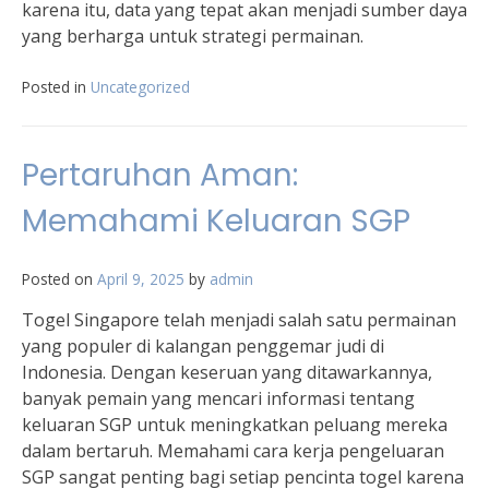
karena itu, data yang tepat akan menjadi sumber daya
yang berharga untuk strategi permainan.
Posted in
Uncategorized
Pertaruhan Aman:
Memahami Keluaran SGP
Posted on
April 9, 2025
by
admin
Togel Singapore telah menjadi salah satu permainan
yang populer di kalangan penggemar judi di
Indonesia. Dengan keseruan yang ditawarkannya,
banyak pemain yang mencari informasi tentang
keluaran SGP untuk meningkatkan peluang mereka
dalam bertaruh. Memahami cara kerja pengeluaran
SGP sangat penting bagi setiap pencinta togel karena