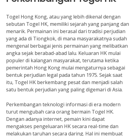
Togel Hong Kong, atau yang lebih dikenal dengan
sebutan Togel HK, memiliki sejarah yang panjang dan
menarik. Permainan ini berasal dari tradisi perjudian
yang ada di Tiongkok, di mana masyarakatnya sudah
mengenal berbagai jenis permainan yang melibatkan
angka sejak berabad-abad lalu. Keluaran HK mulai
populer di kalangan masyarakat, terutama ketika
pemerintah Hong Kong mulai mengaturnya sebagai
bentuk perjudian legal pada tahun 1975. Sejak saat
itu, Togel HK berkembang pesat dan menjadi salah
satu bentuk perjudian yang paling digemari di Asia.
Perkembangan teknologi informasi di era modern
turut mengubah cara orang bermain Togel HK.
Dengan adanya internet, pemain kini dapat
mengakses pengeluaran HK secara real-time dan
melakukan taruhan secara daring. Hal ini membuat