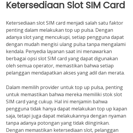
Ketersediaan Slot SIM Card
Ketersediaan slot SIM card menjadi salah satu faktor
penting dalam melakukan top up pulsa. Dengan
adanya slot yang mencukupi, setiap pengguna dapat
dengan mudah mengisi ulang pulsa tanpa mengalami
kendala. Penyedia layanan saat ini menawarkan
berbagai opsi slot SIM card yang dapat digunakan
oleh semua operator, memastikan bahwa setiap
pelanggan mendapatkan akses yang adil dan merata.
Dalam memilih provider untuk top up pulsa, penting
untuk memastikan bahwa mereka memiliki stok slot
SIM card yang cukup. Hal ini menjamin bahwa
pengguna tidak hanya dapat melakukan top up kapan
saja, tetapi juga dapat melakukannya dengan nyaman
tanpa adanya potongan yang tidak diinginkan.
Dengan memastikan ketersediaan slot, pelanggan