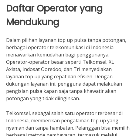
Daftar Operator yang
Mendukung
Dalam pilihan layanan top up pulsa tanpa potongan,
berbagai operator telekomunikasi di Indonesia
menawarkan kemudahan bagi penggunanya.
Operator-operator besar seperti Telkomsel, XL
Axiata, Indosat Ooredoo, dan Tri menyediakan
layanan top up yang cepat dan efisien. Dengan
dukungan layanan ini, pengguna dapat melakukan
pengisian pulsa kapan saja tanpa khawatir akan
potongan yang tidak diinginkan.
Telkomsel, sebagai salah satu operator terbesar di
Indonesia, memberikan pengalaman top up yang
nyaman dan tanpa hambatan. Pelanggan bisa memilih
berbagai metode pembayaran, termasuk melalui