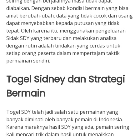
seiring dengan berjalannya masa tidak dapat
diabaikan. Dengan sebab kondisi bermain yang bisa
amat berubah-ubah, data yang tidak cocok dan usang
dapat menyebabkan kepada putusan yang tidak
tepat. Oleh karena itu, menggunakan pengeluaran
Sidak SDY yang terbaru dan melakukan analisa
dengan rutin adalah tindakan yang cerdas untuk
setiap orang peserta dalam mempertajam taktik
permainan sendiri.
Togel Sidney dan Strategi
Bermain
Togel SDY telah jadi salah satu permainan yang
banyak diminati oleh banyak pemain di Indonesia.
Karena maraknya hasil SDY yang ada, pemain sering
kali mencari trik dalam hasil untuk menaikkan