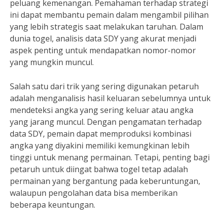
peluang kemenangan. Pemahaman terhadap strategi
ini dapat membantu pemain dalam mengambil pilihan
yang lebih strategis saat melakukan taruhan. Dalam
dunia togel, analisis data SDY yang akurat menjadi
aspek penting untuk mendapatkan nomor-nomor
yang mungkin muncul.
Salah satu dari trik yang sering digunakan petaruh
adalah menganalisis hasil keluaran sebelumnya untuk
mendeteksi angka yang sering keluar atau angka
yang jarang muncul. Dengan pengamatan terhadap
data SDY, pemain dapat memproduksi kombinasi
angka yang diyakini memiliki kemungkinan lebih
tinggi untuk menang permainan. Tetapi, penting bagi
petaruh untuk diingat bahwa togel tetap adalah
permainan yang bergantung pada keberuntungan,
walaupun pengolahan data bisa memberikan
beberapa keuntungan.