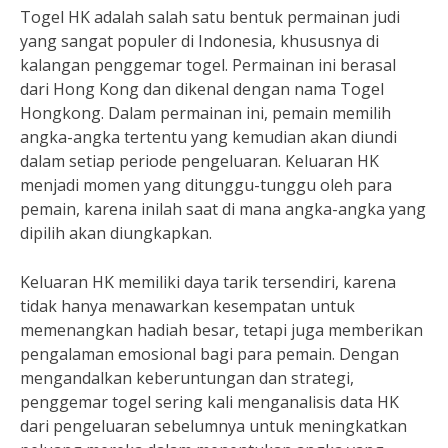
Togel HK adalah salah satu bentuk permainan judi
yang sangat populer di Indonesia, khususnya di
kalangan penggemar togel. Permainan ini berasal
dari Hong Kong dan dikenal dengan nama Togel
Hongkong. Dalam permainan ini, pemain memilih
angka-angka tertentu yang kemudian akan diundi
dalam setiap periode pengeluaran. Keluaran HK
menjadi momen yang ditunggu-tunggu oleh para
pemain, karena inilah saat di mana angka-angka yang
dipilih akan diungkapkan.
Keluaran HK memiliki daya tarik tersendiri, karena
tidak hanya menawarkan kesempatan untuk
memenangkan hadiah besar, tetapi juga memberikan
pengalaman emosional bagi para pemain. Dengan
mengandalkan keberuntungan dan strategi,
penggemar togel sering kali menganalisis data HK
dari pengeluaran sebelumnya untuk meningkatkan