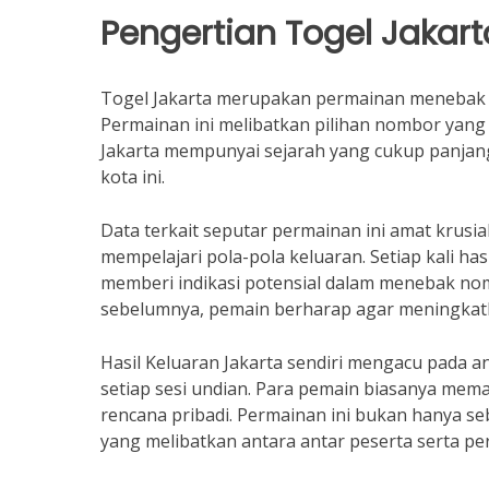
Pengertian Togel Jakart
Togel Jakarta merupakan permainan menebak no
Permainan ini melibatkan pilihan nombor yang 
Jakarta mempunyai sejarah yang cukup panjang
kota ini.
Data terkait seputar permainan ini amat krus
mempelajari pola-pola keluaran. Setiap kali ha
memberi indikasi potensial dalam menebak no
sebelumnya, pemain berharap agar meningkat
Hasil Keluaran Jakarta sendiri mengacu pada 
setiap sesi undian. Para pemain biasanya mem
rencana pribadi. Permainan ini bukan hanya se
yang melibatkan antara antar peserta serta p