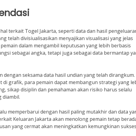
endasi
 hal terkait Togel Jakarta, seperti data dan hasil pengeluara
g telah divisiualisasikan menyajikan visualisasi yang jelas
 pemain dalam mengambil keputusan yang lebih berbasis
fungsi sebagai angka, tetapi juga sebagai data bermantap y
 dengan seksama data hasil undian yang telah dirangkum.
t di grafik, para pemain dapat membangun strategi yang le
ng, sikap disiplin dan pemahaman akan risiko harus selalu
 diambil.
alu memperbarui dengan hasil paling mutakhir dan data ya
terkait Keluaran Jakarta akan menolong pemain tetap berada
utusan yang cermat akan meningkatkan kemungkinan sukse