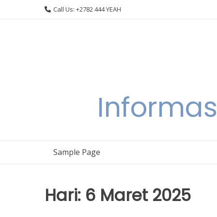
Skip
Call Us: +2782 444 YEAH
to
content
Informas
Sample Page
Hari:
6 Maret 2025