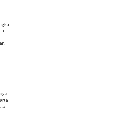
angka
an
an.
ni
juga
arta.
ata