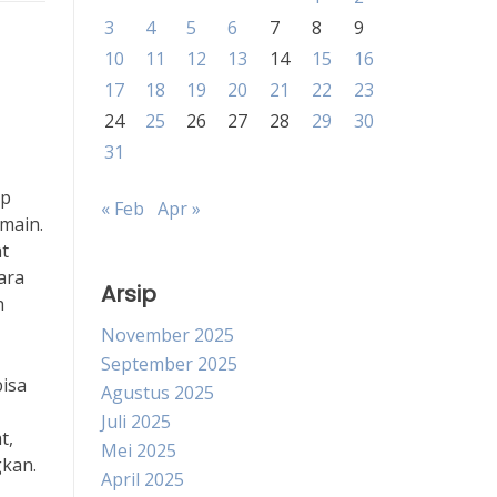
3
4
5
6
7
8
9
10
11
12
13
14
15
16
17
18
19
20
21
22
23
24
25
26
27
28
29
30
31
ap
« Feb
Apr »
main.
at
ara
Arsip
h
November 2025
September 2025
bisa
Agustus 2025
Juli 2025
t,
Mei 2025
gkan.
April 2025