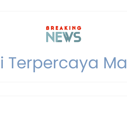
i Terpercaya M