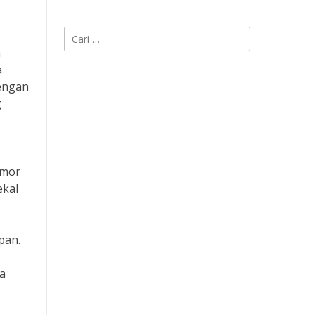
Cari
untuk:
a
a
engan
g
omor
ekal
pan.
a