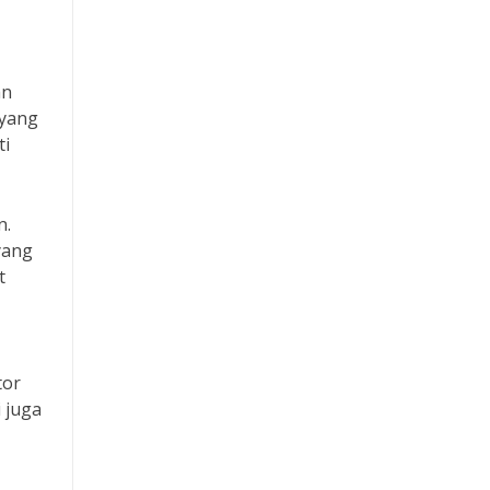
an
 yang
ti
n.
yang
t
tor
 juga