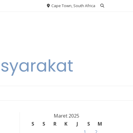
Cape Town, South Africa
asyarakat
Maret 2025
S
S
R
K
J
S
M
1
2