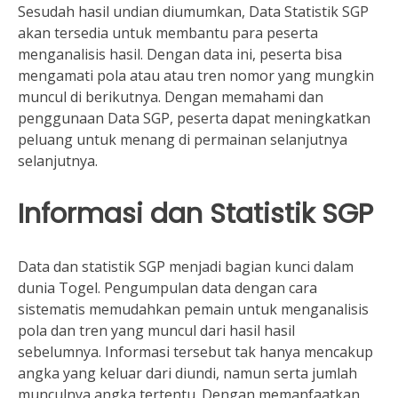
Sesudah hasil undian diumumkan, Data Statistik SGP
akan tersedia untuk membantu para peserta
menganalisis hasil. Dengan data ini, peserta bisa
mengamati pola atau atau tren nomor yang mungkin
muncul di berikutnya. Dengan memahami dan
penggunaan Data SGP, peserta dapat meningkatkan
peluang untuk menang di permainan selanjutnya
selanjutnya.
Informasi dan Statistik SGP
Data dan statistik SGP menjadi bagian kunci dalam
dunia Togel. Pengumpulan data dengan cara
sistematis memudahkan pemain untuk menganalisis
pola dan tren yang muncul dari hasil hasil
sebelumnya. Informasi tersebut tak hanya mencakup
angka yang keluar dari diundi, namun serta jumlah
munculnya angka tertentu. Dengan memanfaatkan