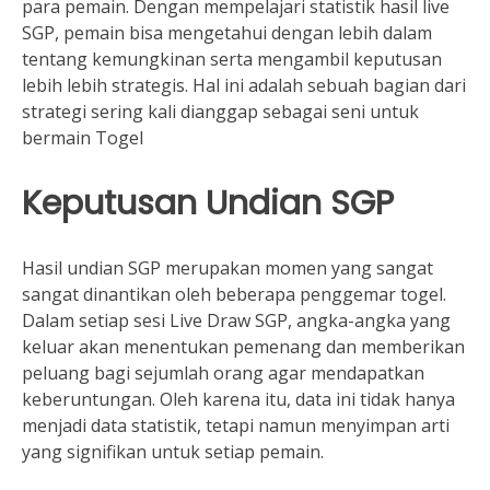
para pemain. Dengan mempelajari statistik hasil live
SGP, pemain bisa mengetahui dengan lebih dalam
tentang kemungkinan serta mengambil keputusan
lebih lebih strategis. Hal ini adalah sebuah bagian dari
strategi sering kali dianggap sebagai seni untuk
bermain Togel
Keputusan Undian SGP
Hasil undian SGP merupakan momen yang sangat
sangat dinantikan oleh beberapa penggemar togel.
Dalam setiap sesi Live Draw SGP, angka-angka yang
keluar akan menentukan pemenang dan memberikan
peluang bagi sejumlah orang agar mendapatkan
keberuntungan. Oleh karena itu, data ini tidak hanya
menjadi data statistik, tetapi namun menyimpan arti
yang signifikan untuk setiap pemain.