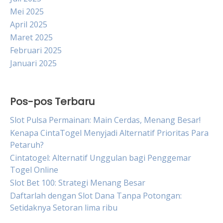
Mei 2025
April 2025
Maret 2025
Februari 2025
Januari 2025
Pos-pos Terbaru
Slot Pulsa Permainan: Main Cerdas, Menang Besar!
Kenapa CintaTogel Menyjadi Alternatif Prioritas Para
Petaruh?
Cintatogel: Alternatif Unggulan bagi Penggemar
Togel Online
Slot Bet 100: Strategi Menang Besar
Daftarlah dengan Slot Dana Tanpa Potongan:
Setidaknya Setoran lima ribu