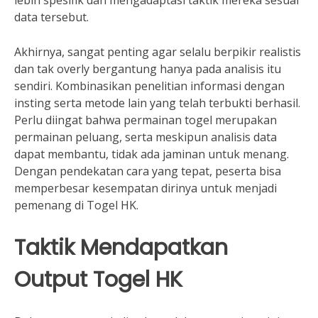
lebih spesifik dan mengadaptasi taktik mereka sesuai
data tersebut.
Akhirnya, sangat penting agar selalu berpikir realistis
dan tak overly bergantung hanya pada analisis itu
sendiri. Kombinasikan penelitian informasi dengan
insting serta metode lain yang telah terbukti berhasil.
Perlu diingat bahwa permainan togel merupakan
permainan peluang, serta meskipun analisis data
dapat membantu, tidak ada jaminan untuk menang.
Dengan pendekatan cara yang tepat, peserta bisa
memperbesar kesempatan dirinya untuk menjadi
pemenang di Togel HK.
Taktik Mendapatkan
Output Togel HK