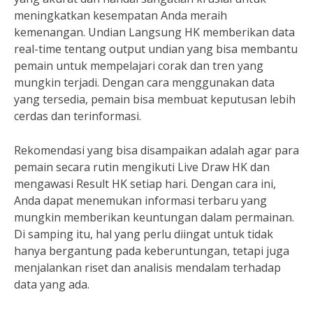
meningkatkan kesempatan Anda meraih
kemenangan. Undian Langsung HK memberikan data
real-time tentang output undian yang bisa membantu
pemain untuk mempelajari corak dan tren yang
mungkin terjadi. Dengan cara menggunakan data
yang tersedia, pemain bisa membuat keputusan lebih
cerdas dan terinformasi.
Rekomendasi yang bisa disampaikan adalah agar para
pemain secara rutin mengikuti Live Draw HK dan
mengawasi Result HK setiap hari. Dengan cara ini,
Anda dapat menemukan informasi terbaru yang
mungkin memberikan keuntungan dalam permainan.
Di samping itu, hal yang perlu diingat untuk tidak
hanya bergantung pada keberuntungan, tetapi juga
menjalankan riset dan analisis mendalam terhadap
data yang ada.