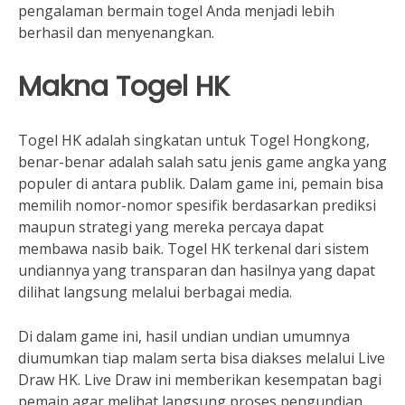
pengalaman bermain togel Anda menjadi lebih
berhasil dan menyenangkan.
Makna Togel HK
Togel HK adalah singkatan untuk Togel Hongkong,
benar-benar adalah salah satu jenis game angka yang
populer di antara publik. Dalam game ini, pemain bisa
memilih nomor-nomor spesifik berdasarkan prediksi
maupun strategi yang mereka percaya dapat
membawa nasib baik. Togel HK terkenal dari sistem
undiannya yang transparan dan hasilnya yang dapat
dilihat langsung melalui berbagai media.
Di dalam game ini, hasil undian undian umumnya
diumumkan tiap malam serta bisa diakses melalui Live
Draw HK. Live Draw ini memberikan kesempatan bagi
pemain agar melihat langsung proses pengundian,