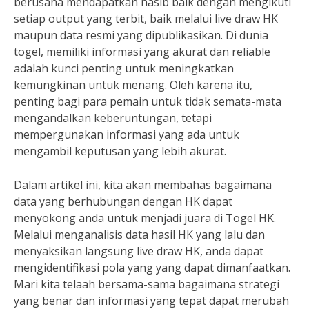
berusaha mendapatkan nasib baik dengan mengikuti
setiap output yang terbit, baik melalui live draw HK
maupun data resmi yang dipublikasikan. Di dunia
togel, memiliki informasi yang akurat dan reliable
adalah kunci penting untuk meningkatkan
kemungkinan untuk menang. Oleh karena itu,
penting bagi para pemain untuk tidak semata-mata
mengandalkan keberuntungan, tetapi
mempergunakan informasi yang ada untuk
mengambil keputusan yang lebih akurat.
Dalam artikel ini, kita akan membahas bagaimana
data yang berhubungan dengan HK dapat
menyokong anda untuk menjadi juara di Togel HK.
Melalui menganalisis data hasil HK yang lalu dan
menyaksikan langsung live draw HK, anda dapat
mengidentifikasi pola yang yang dapat dimanfaatkan.
Mari kita telaah bersama-sama bagaimana strategi
yang benar dan informasi yang tepat dapat merubah