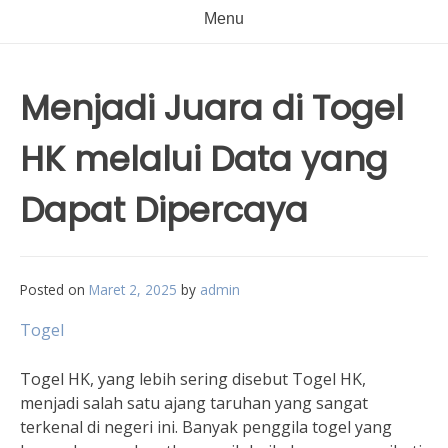
Menu
Menjadi Juara di Togel
HK melalui Data yang
Dapat Dipercaya
Posted on
Maret 2, 2025
by
admin
Togel
Togel HK, yang lebih sering disebut Togel HK,
menjadi salah satu ajang taruhan yang sangat
terkenal di negeri ini. Banyak penggila togel yang