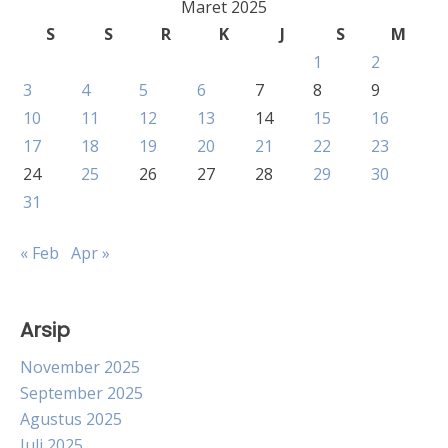
Maret 2025
S
S
R
K
J
S
M
1
2
3
4
5
6
7
8
9
10
11
12
13
14
15
16
17
18
19
20
21
22
23
24
25
26
27
28
29
30
31
« Feb
Apr »
Arsip
November 2025
September 2025
Agustus 2025
Juli 2025