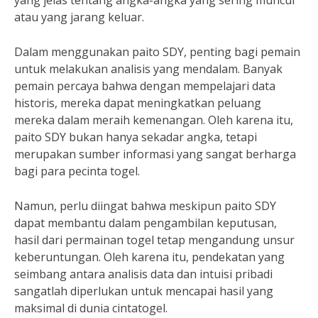
yang jelas tentang angka-angka yang sering muncul
atau yang jarang keluar.
Dalam menggunakan paito SDY, penting bagi pemain
untuk melakukan analisis yang mendalam. Banyak
pemain percaya bahwa dengan mempelajari data
historis, mereka dapat meningkatkan peluang
mereka dalam meraih kemenangan. Oleh karena itu,
paito SDY bukan hanya sekadar angka, tetapi
merupakan sumber informasi yang sangat berharga
bagi para pecinta togel.
Namun, perlu diingat bahwa meskipun paito SDY
dapat membantu dalam pengambilan keputusan,
hasil dari permainan togel tetap mengandung unsur
keberuntungan. Oleh karena itu, pendekatan yang
seimbang antara analisis data dan intuisi pribadi
sangatlah diperlukan untuk mencapai hasil yang
maksimal di dunia cintatogel.