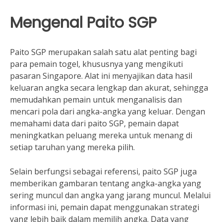
Mengenal Paito SGP
Paito SGP merupakan salah satu alat penting bagi
para pemain togel, khususnya yang mengikuti
pasaran Singapore. Alat ini menyajikan data hasil
keluaran angka secara lengkap dan akurat, sehingga
memudahkan pemain untuk menganalisis dan
mencari pola dari angka-angka yang keluar. Dengan
memahami data dari paito SGP, pemain dapat
meningkatkan peluang mereka untuk menang di
setiap taruhan yang mereka pilih.
Selain berfungsi sebagai referensi, paito SGP juga
memberikan gambaran tentang angka-angka yang
sering muncul dan angka yang jarang muncul. Melalui
informasi ini, pemain dapat menggunakan strategi
yang lebih baik dalam memilih angka. Data yang