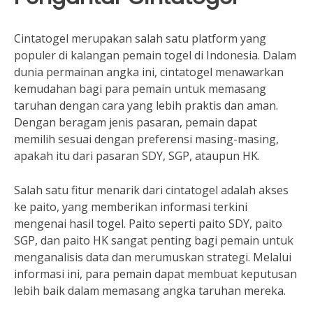
Cintatogel merupakan salah satu platform yang
populer di kalangan pemain togel di Indonesia. Dalam
dunia permainan angka ini, cintatogel menawarkan
kemudahan bagi para pemain untuk memasang
taruhan dengan cara yang lebih praktis dan aman.
Dengan beragam jenis pasaran, pemain dapat
memilih sesuai dengan preferensi masing-masing,
apakah itu dari pasaran SDY, SGP, ataupun HK.
Salah satu fitur menarik dari cintatogel adalah akses
ke paito, yang memberikan informasi terkini
mengenai hasil togel. Paito seperti paito SDY, paito
SGP, dan paito HK sangat penting bagi pemain untuk
menganalisis data dan merumuskan strategi. Melalui
informasi ini, para pemain dapat membuat keputusan
lebih baik dalam memasang angka taruhan mereka.