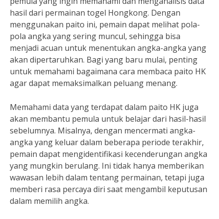
pemula yang ingin memahami dan menganalisis data
hasil dari permainan togel Hongkong. Dengan
menggunakan paito ini, pemain dapat melihat pola-
pola angka yang sering muncul, sehingga bisa
menjadi acuan untuk menentukan angka-angka yang
akan dipertaruhkan. Bagi yang baru mulai, penting
untuk memahami bagaimana cara membaca paito HK
agar dapat memaksimalkan peluang menang.
Memahami data yang terdapat dalam paito HK juga
akan membantu pemula untuk belajar dari hasil-hasil
sebelumnya. Misalnya, dengan mencermati angka-
angka yang keluar dalam beberapa periode terakhir,
pemain dapat mengidentifikasi kecenderungan angka
yang mungkin berulang. Ini tidak hanya memberikan
wawasan lebih dalam tentang permainan, tetapi juga
memberi rasa percaya diri saat mengambil keputusan
dalam memilih angka.