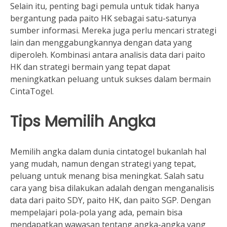
Selain itu, penting bagi pemula untuk tidak hanya
bergantung pada paito HK sebagai satu-satunya
sumber informasi. Mereka juga perlu mencari strategi
lain dan menggabungkannya dengan data yang
diperoleh. Kombinasi antara analisis data dari paito
HK dan strategi bermain yang tepat dapat
meningkatkan peluang untuk sukses dalam bermain
CintaTogel.
Tips Memilih Angka
Memilih angka dalam dunia cintatogel bukanlah hal
yang mudah, namun dengan strategi yang tepat,
peluang untuk menang bisa meningkat. Salah satu
cara yang bisa dilakukan adalah dengan menganalisis
data dari paito SDY, paito HK, dan paito SGP. Dengan
mempelajari pola-pola yang ada, pemain bisa
mendapatkan wawasan tentang angka-angka yang