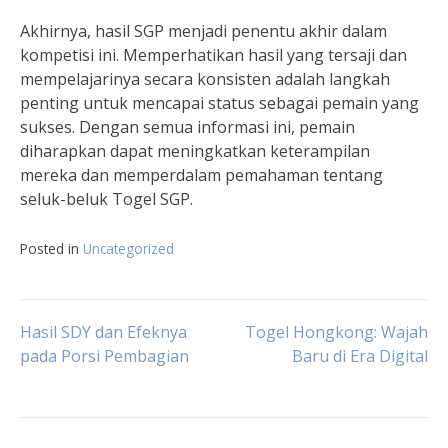
Akhirnya, hasil SGP menjadi penentu akhir dalam
kompetisi ini. Memperhatikan hasil yang tersaji dan
mempelajarinya secara konsisten adalah langkah
penting untuk mencapai status sebagai pemain yang
sukses. Dengan semua informasi ini, pemain
diharapkan dapat meningkatkan keterampilan
mereka dan memperdalam pemahaman tentang
seluk-beluk Togel SGP.
Posted in
Uncategorized
Navigasi
Hasil SDY dan Efeknya
Togel Hongkong: Wajah
pada Porsi Pembagian
Baru di Era Digital
pos