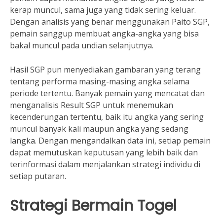
kerap muncul, sama juga yang tidak sering keluar.
Dengan analisis yang benar menggunakan Paito SGP,
pemain sanggup membuat angka-angka yang bisa
bakal muncul pada undian selanjutnya.
Hasil SGP pun menyediakan gambaran yang terang
tentang performa masing-masing angka selama
periode tertentu. Banyak pemain yang mencatat dan
menganalisis Result SGP untuk menemukan
kecenderungan tertentu, baik itu angka yang sering
muncul banyak kali maupun angka yang sedang
langka. Dengan mengandalkan data ini, setiap pemain
dapat memutuskan keputusan yang lebih baik dan
terinformasi dalam menjalankan strategi individu di
setiap putaran.
Strategi Bermain Togel