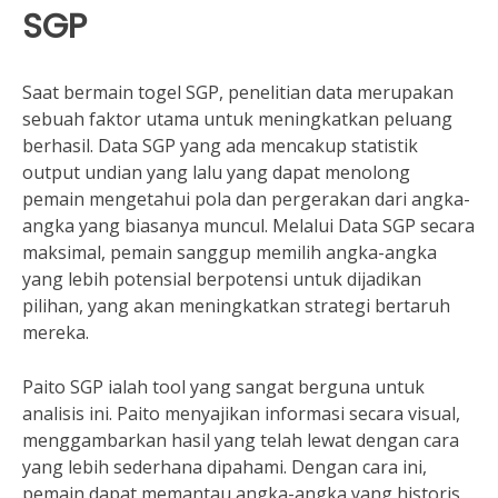
SGP
Saat bermain togel SGP, penelitian data merupakan
sebuah faktor utama untuk meningkatkan peluang
berhasil. Data SGP yang ada mencakup statistik
output undian yang lalu yang dapat menolong
pemain mengetahui pola dan pergerakan dari angka-
angka yang biasanya muncul. Melalui Data SGP secara
maksimal, pemain sanggup memilih angka-angka
yang lebih potensial berpotensi untuk dijadikan
pilihan, yang akan meningkatkan strategi bertaruh
mereka.
Paito SGP ialah tool yang sangat berguna untuk
analisis ini. Paito menyajikan informasi secara visual,
menggambarkan hasil yang telah lewat dengan cara
yang lebih sederhana dipahami. Dengan cara ini,
pemain dapat memantau angka-angka yang historis