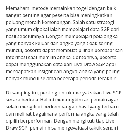
Memahami metode memainkan togel dengan baik
sangat penting agar peserta bisa meningkatkan
peluang meraih kemenangan. Salah satu strategi
yang umum dipakai ialah mempelajari data SGP dari
hasil sebelumnya. Dengan mempelajari pola angka
yang banyak keluar dan angka yang tidak sering
muncul, peserta dapat membuat pilihan berdasarkan
informasi saat memilih angka. Contohnya, peserta
dapat menggunakan data dari Live Draw SGP agar
mendapatkan insight dari angka-angka yang paling
banyak muncul selama beberapa periode terakhir.
Di samping itu, penting untuk menyaksikan Live SGP
secara berkala. Hal ini memungkinkan pemain agar
selalu mengikuti perkembangan hasil yang terbaru
dan melihat bagaimana performa angka yang telah
dipilih berperforman. Dengan mengikuti tiap Live
Draw SGP, pemain bisa mengevaluasi taktik sendiri