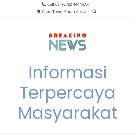
Skip
Call Us: +2782 444 YEAH
to
Cape Town, South Africa
content
Informasi
Terpercaya
Masyarakat