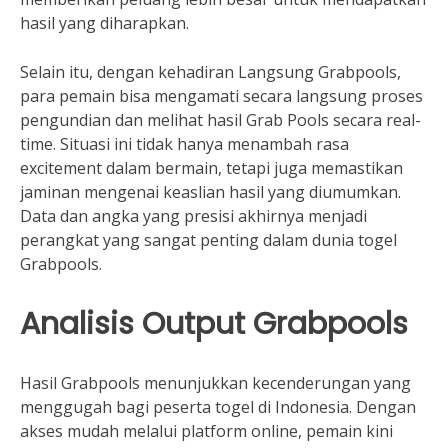
hasil yang diharapkan.
Selain itu, dengan kehadiran Langsung Grabpools,
para pemain bisa mengamati secara langsung proses
pengundian dan melihat hasil Grab Pools secara real-
time. Situasi ini tidak hanya menambah rasa
excitement dalam bermain, tetapi juga memastikan
jaminan mengenai keaslian hasil yang diumumkan.
Data dan angka yang presisi akhirnya menjadi
perangkat yang sangat penting dalam dunia togel
Grabpools.
Analisis Output Grabpools
Hasil Grabpools menunjukkan kecenderungan yang
menggugah bagi peserta togel di Indonesia. Dengan
akses mudah melalui platform online, pemain kini