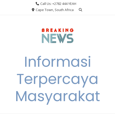
Skip
Call Us: +2782 444 YEAH
to
Cape Town, South Africa
content
Informasi
Terpercaya
Masyarakat