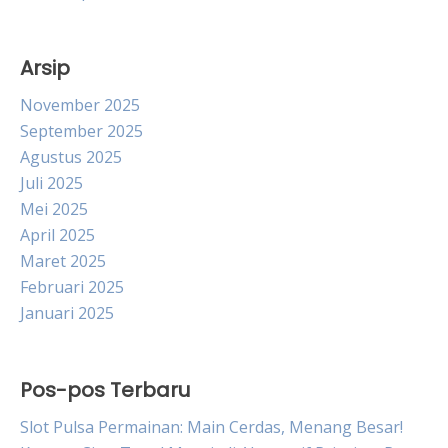
Arsip
November 2025
September 2025
Agustus 2025
Juli 2025
Mei 2025
April 2025
Maret 2025
Februari 2025
Januari 2025
Pos-pos Terbaru
Slot Pulsa Permainan: Main Cerdas, Menang Besar!