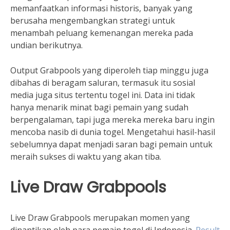
memanfaatkan informasi historis, banyak yang
berusaha mengembangkan strategi untuk
menambah peluang kemenangan mereka pada
undian berikutnya.
Output Grabpools yang diperoleh tiap minggu juga
dibahas di beragam saluran, termasuk itu sosial
media juga situs tertentu togel ini. Data ini tidak
hanya menarik minat bagi pemain yang sudah
berpengalaman, tapi juga mereka mereka baru ingin
mencoba nasib di dunia togel. Mengetahui hasil-hasil
sebelumnya dapat menjadi saran bagi pemain untuk
meraih sukses di waktu yang akan tiba.
Live Draw Grabpools
Live Draw Grabpools merupakan momen yang