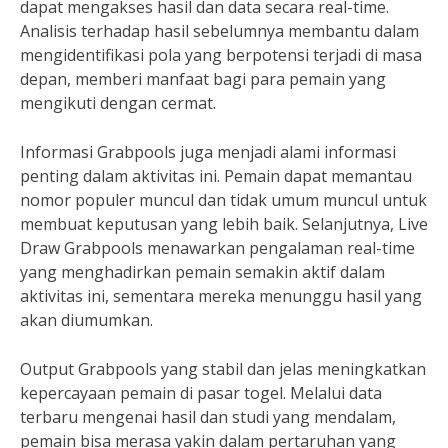
dapat mengakses hasil dan data secara real-time.
Analisis terhadap hasil sebelumnya membantu dalam
mengidentifikasi pola yang berpotensi terjadi di masa
depan, memberi manfaat bagi para pemain yang
mengikuti dengan cermat.
Informasi Grabpools juga menjadi alami informasi
penting dalam aktivitas ini. Pemain dapat memantau
nomor populer muncul dan tidak umum muncul untuk
membuat keputusan yang lebih baik. Selanjutnya, Live
Draw Grabpools menawarkan pengalaman real-time
yang menghadirkan pemain semakin aktif dalam
aktivitas ini, sementara mereka menunggu hasil yang
akan diumumkan.
Output Grabpools yang stabil dan jelas meningkatkan
kepercayaan pemain di pasar togel. Melalui data
terbaru mengenai hasil dan studi yang mendalam,
pemain bisa merasa yakin dalam pertaruhan yang