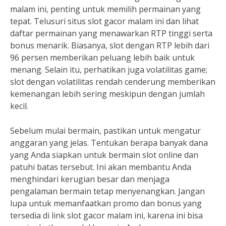
malam ini, penting untuk memilih permainan yang
tepat. Telusuri situs slot gacor malam ini dan lihat
daftar permainan yang menawarkan RTP tinggi serta
bonus menarik. Biasanya, slot dengan RTP lebih dari
96 persen memberikan peluang lebih baik untuk
menang. Selain itu, perhatikan juga volatilitas game;
slot dengan volatilitas rendah cenderung memberikan
kemenangan lebih sering meskipun dengan jumlah
kecil.
Sebelum mulai bermain, pastikan untuk mengatur
anggaran yang jelas. Tentukan berapa banyak dana
yang Anda siapkan untuk bermain slot online dan
patuhi batas tersebut. Ini akan membantu Anda
menghindari kerugian besar dan menjaga
pengalaman bermain tetap menyenangkan. Jangan
lupa untuk memanfaatkan promo dan bonus yang
tersedia di link slot gacor malam ini, karena ini bisa