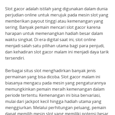
Slot gacor adalah istilah yang digunakan dalam dunia
perjudian online untuk merujuk pada mesin slot yang
memberikan payout tinggi atau kemenangan yang
sering. Banyak pemain mencari slot gacor karena
harapan untuk memenangkan hadiah besar dalam
waktu singkat. Di era digital saat ini, slot online
menjadi salah satu pilihan utama bagi para penjudi,
dan kehadiran slot gacor malam ini menjadi daya tarik
tersendiri.
Berbagai situs slot menghadirkan banyak jenis
permainan yang bisa dicoba. Slot gacor malam ini
biasanya mengacu pada mesin yang pengaturannya
memungkinkan pemain meraih kemenangan dalam
periode tertentu. Kemenangan ini bisa bervariasi,
mulai dari jackpot kecil hingga hadiah utama yang
menggiurkan. Melalui perhitungan peluang, pemain
dapat memilih mesin slot yang memiliki potensi besar