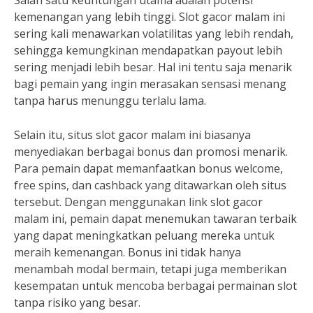
Salah satu keuntungan utama adalah potensi
kemenangan yang lebih tinggi. Slot gacor malam ini
sering kali menawarkan volatilitas yang lebih rendah,
sehingga kemungkinan mendapatkan payout lebih
sering menjadi lebih besar. Hal ini tentu saja menarik
bagi pemain yang ingin merasakan sensasi menang
tanpa harus menunggu terlalu lama.
Selain itu, situs slot gacor malam ini biasanya
menyediakan berbagai bonus dan promosi menarik.
Para pemain dapat memanfaatkan bonus welcome,
free spins, dan cashback yang ditawarkan oleh situs
tersebut. Dengan menggunakan link slot gacor
malam ini, pemain dapat menemukan tawaran terbaik
yang dapat meningkatkan peluang mereka untuk
meraih kemenangan. Bonus ini tidak hanya
menambah modal bermain, tetapi juga memberikan
kesempatan untuk mencoba berbagai permainan slot
tanpa risiko yang besar.