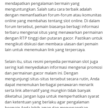
mendapatkan pengalaman bermain yang
menguntungkan. Salah satu cara terbaik adalah
dengan memanfaatkan forum-forum atau komunitas
online yang membahas tentang slot online. Di dalam
forum tersebut, pemain biasanya berbagi informasi
terbaru mengenai situs yang menawarkan permainan
dengan RTP tinggi dan putaran gacor. Pastikan untuk
mengikuti diskusi dan membaca ulasan dari pemain
lain untuk menemukan link yang terpercaya.
Selain itu, situs resmi penyedia permainan slot juga
sering kali menyediakan informasi mengenai promosi
dan permainan gacor malam ini. Dengan
mengunjungi situs-situs tersebut secara rutin, Anda
dapat menemukan berbagai penawaran menarik
serta link alternatif yang mungkin tidak banyak
diketahui. Jangan lupa untuk memperhatikan syarat
dan ketentuan yang berlaku agar pengalaman
bermain Anda lebih aman dan menyenangkan.