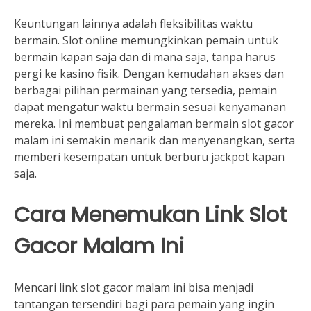
Keuntungan lainnya adalah fleksibilitas waktu
bermain. Slot online memungkinkan pemain untuk
bermain kapan saja dan di mana saja, tanpa harus
pergi ke kasino fisik. Dengan kemudahan akses dan
berbagai pilihan permainan yang tersedia, pemain
dapat mengatur waktu bermain sesuai kenyamanan
mereka. Ini membuat pengalaman bermain slot gacor
malam ini semakin menarik dan menyenangkan, serta
memberi kesempatan untuk berburu jackpot kapan
saja.
Cara Menemukan Link Slot
Gacor Malam Ini
Mencari link slot gacor malam ini bisa menjadi
tantangan tersendiri bagi para pemain yang ingin