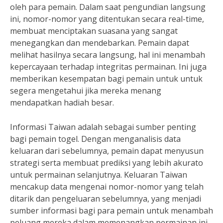
oleh para pemain. Dalam saat pengundian langsung
ini, nomor-nomor yang ditentukan secara real-time,
membuat menciptakan suasana yang sangat
menegangkan dan mendebarkan. Pemain dapat
melihat hasilnya secara langsung, hal ini menambah
kepercayaan terhadap integritas permainan. Ini juga
memberikan kesempatan bagi pemain untuk untuk
segera mengetahui jika mereka menang
mendapatkan hadiah besar.
Informasi Taiwan adalah sebagai sumber penting
bagi pemain togel. Dengan menganalisis data
keluaran dari sebelumnya, pemain dapat menyusun
strategi serta membuat prediksi yang lebih akurato
untuk permainan selanjutnya. Keluaran Taiwan
mencakup data mengenai nomor-nomor yang telah
ditarik dan pengeluaran sebelumnya, yang menjadi
sumber informasi bagi para pemain untuk menambah
peluang mereka dalam memenangkan permainan ini.