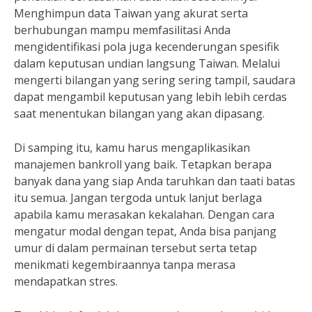
Menghimpun data Taiwan yang akurat serta
berhubungan mampu memfasilitasi Anda
mengidentifikasi pola juga kecenderungan spesifik
dalam keputusan undian langsung Taiwan. Melalui
mengerti bilangan yang sering sering tampil, saudara
dapat mengambil keputusan yang lebih lebih cerdas
saat menentukan bilangan yang akan dipasang.
Di samping itu, kamu harus mengaplikasikan
manajemen bankroll yang baik. Tetapkan berapa
banyak dana yang siap Anda taruhkan dan taati batas
itu semua. Jangan tergoda untuk lanjut berlaga
apabila kamu merasakan kekalahan. Dengan cara
mengatur modal dengan tepat, Anda bisa panjang
umur di dalam permainan tersebut serta tetap
menikmati kegembiraannya tanpa merasa
mendapatkan stres.