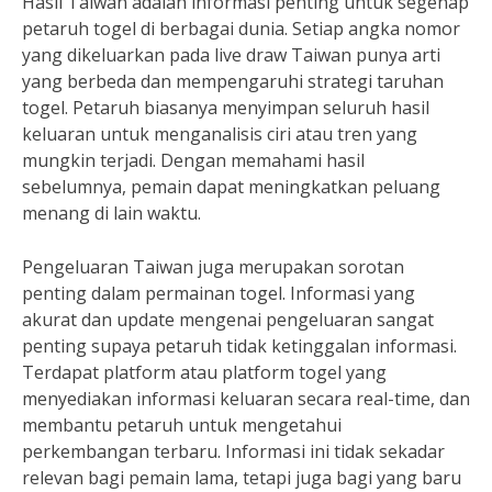
Hasil Taiwan adalah informasi penting untuk segenap
petaruh togel di berbagai dunia. Setiap angka nomor
yang dikeluarkan pada live draw Taiwan punya arti
yang berbeda dan mempengaruhi strategi taruhan
togel. Petaruh biasanya menyimpan seluruh hasil
keluaran untuk menganalisis ciri atau tren yang
mungkin terjadi. Dengan memahami hasil
sebelumnya, pemain dapat meningkatkan peluang
menang di lain waktu.
Pengeluaran Taiwan juga merupakan sorotan
penting dalam permainan togel. Informasi yang
akurat dan update mengenai pengeluaran sangat
penting supaya petaruh tidak ketinggalan informasi.
Terdapat platform atau platform togel yang
menyediakan informasi keluaran secara real-time, dan
membantu petaruh untuk mengetahui
perkembangan terbaru. Informasi ini tidak sekadar
relevan bagi pemain lama, tetapi juga bagi yang baru