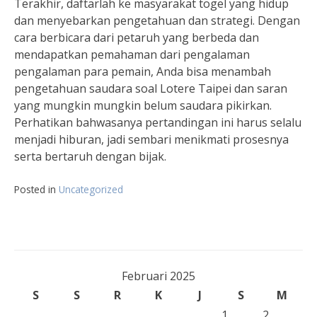
Terakhir, daftarlah ke masyarakat togel yang hidup
dan menyebarkan pengetahuan dan strategi. Dengan
cara berbicara dari petaruh yang berbeda dan
mendapatkan pemahaman dari pengalaman
pengalaman para pemain, Anda bisa menambah
pengetahuan saudara soal Lotere Taipei dan saran
yang mungkin mungkin belum saudara pikirkan.
Perhatikan bahwasanya pertandingan ini harus selalu
menjadi hiburan, jadi sembari menikmati prosesnya
serta bertaruh dengan bijak.
Posted in
Uncategorized
Februari 2025
S
S
R
K
J
S
M
1
2