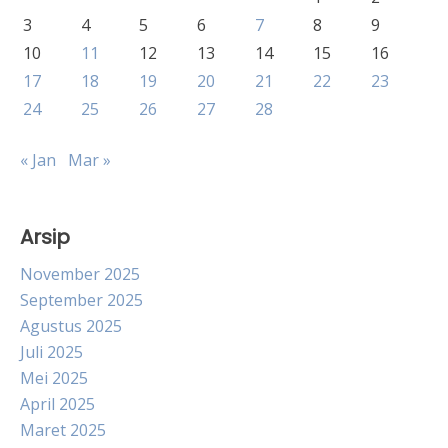
3
4
5
6
7
8
9
10
11
12
13
14
15
16
17
18
19
20
21
22
23
24
25
26
27
28
« Jan
Mar »
Arsip
November 2025
September 2025
Agustus 2025
Juli 2025
Mei 2025
April 2025
Maret 2025