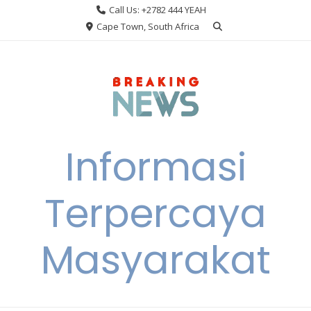
Skip
Call Us: +2782 444 YEAH
to
Cape Town, South Africa
content
Informasi
Terpercaya
Masyarakat