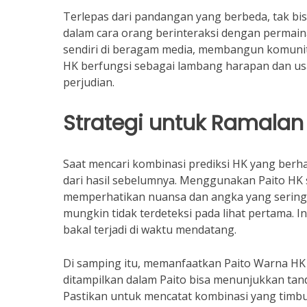
Terlepas dari pandangan yang berbeda, tak bis
dalam cara orang berinteraksi dengan permain
sendiri di beragam media, membangun komunitas 
HK berfungsi sebagai lambang harapan dan usa
perjudian.
Strategi untuk Ramalan
Saat mencari kombinasi prediksi HK yang berha
dari hasil sebelumnya. Menggunakan Paito HK 
memperhatikan nuansa dan angka yang sering t
mungkin tidak terdeteksi pada lihat pertama.
bakal terjadi di waktu mendatang.
Di samping itu, memanfaatkan Paito Warna HK
ditampilkan dalam Paito bisa menunjukkan tan
Pastikan untuk mencatat kombinasi yang timbul