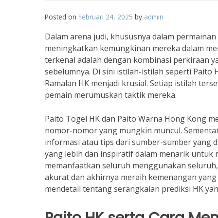
Posted on
Februari 24, 2025
by
admin
Dalam arena judi, khususnya dalam permainan 
meningkatkan kemungkinan mereka dalam mem
terkenal adalah dengan kombinasi perkiraan yan
sebelumnya. Di sini istilah-istilah seperti Pai
Ramalan HK menjadi krusial. Setiap istilah te
pemain merumuskan taktik mereka.
Paito Togel HK dan Paito Warna Hong Kong m
nomor-nomor yang mungkin muncul. Sementara 
informasi atau tips dari sumber-sumber yang di
yang lebih dan inspiratif dalam menarik untu
memanfaatkan seluruh menggunakan seluruh, 
akurat dan akhirnya meraih kemenangan yang d
mendetail tentang serangkaian prediksi HK ya
Paito HK serta Cara M