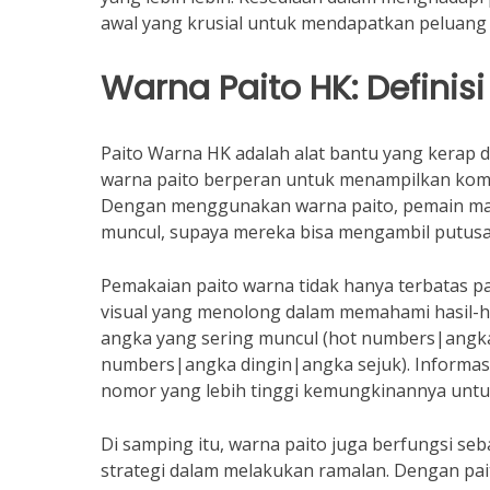
awal yang krusial untuk mendapatkan peluang y
Warna Paito HK: Defini
Paito Warna HK adalah alat bantu yang kerap 
warna paito berperan untuk menampilkan kombi
Dengan menggunakan warna paito, pemain mam
muncul, supaya mereka bisa mengambil putusan
Pemakaian paito warna tidak hanya terbatas p
visual yang menolong dalam memahami hasil-h
angka yang sering muncul (hot numbers|angka
numbers|angka dingin|angka sejuk). Informa
nomor yang lebih tinggi kemungkinannya untuk
Di samping itu, warna paito juga berfungsi s
strategi dalam melakukan ramalan. Dengan pa