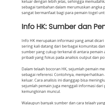
keluar dengan lebih jelas, sehingga memudah
sebagai tambahan dalam merumuskan angka pas
sangat bermanfaat bagi para pemain togel u
Info HK: Sumber dan P
Info HK merupakan informasi yang amat dicari
sering kali datang dari berbagai komunitas d
sumber yang cukup terkenal di antara pemain 
pribadi yang fokus pada analisis output dan po
Dalam telaah bocoran HK, sejumlah pemain mema
sebagai referensi. Contohnya, memperhatikan 
keluar. Cara analisis ini dianggap bisa mening
sejumlah pemain juga menggali informasi dari
kemungkinan muncul.
Walaupun banyak sumber dan cara telaah yang 