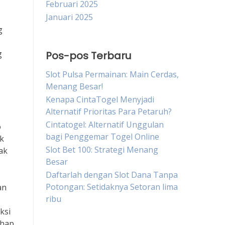
Februari 2025
Januari 2025
g
g
Pos-pos Terbaru
Slot Pulsa Permainan: Main Cerdas,
Menang Besar!
Kenapa CintaTogel Menyjadi
Alternatif Prioritas Para Petaruh?
Cintatogel: Alternatif Unggulan
o
bagi Penggemar Togel Online
k
Slot Bet 100: Strategi Menang
ak
Besar
Daftarlah dengan Slot Dana Tanpa
Potongan: Setidaknya Setoran lima
an
ribu
ksi
ahap