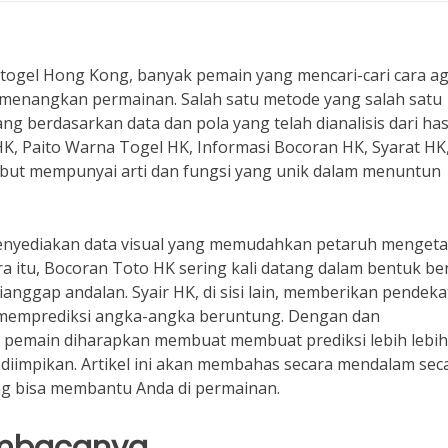
togel Hong Kong, banyak pemain yang mencari-cari cara a
enangkan permainan. Salah satu metode yang salah satu
g berdasarkan data dan pola yang telah dianalisis dari has
to HK, Paito Warna Togel HK, Informasi Bocoran HK, Syarat HK
rsebut mempunyai arti dan fungsi yang unik dalam menuntun
enyediakan data visual yang memudahkan petaruh mengeta
itu, Bocoran Toto HK sering kali datang dalam bentuk be
anggap andalan. Syair HK, di sisi lain, memberikan pendek
k memprediksi angka-angka beruntung. Dengan dan
pemain diharapkan membuat membuat prediksi lebih lebih
iimpikan. Artikel ini akan membahas secara mendalam sec
ng bisa membantu Anda di permainan.
embacanya