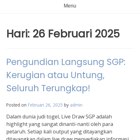
Menu
Hari:
26 Februari 2025
Pengundian Langsung SGP:
Kerugian atau Untung,
Seluruh Terungkap!
Posted on
Februari 26, 2025
by
admin
Dalam dunia judi togel, Live Draw SGP adalah
highlight yang sangat dinanti-nanti oleh para
petaruh. Setiap kali output yang ditayangkan
ditayangkan dalam live draw menyediakan informasi