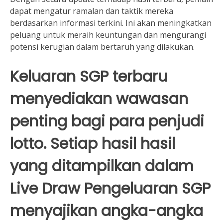
dapat mengatur ramalan dan taktik mereka
berdasarkan informasi terkini. Ini akan meningkatkan
peluang untuk meraih keuntungan dan mengurangi
potensi kerugian dalam bertaruh yang dilakukan.
Keluaran SGP terbaru
menyediakan wawasan
penting bagi para penjudi
lotto. Setiap hasil hasil
yang ditampilkan dalam
Live Draw Pengeluaran SGP
menyajikan angka-angka