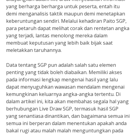
yang berharga berharga untuk peserta, entah itu
demi menganalisis taktik maupun demi menetapkan
keberuntungan sendiri. Melalui kehadiran Paito SGP,
para petaruh dapat melihat corak dan rentetan angka
yang terjadi, lantas menolong mereka dalam
membuat keputusan yang lebih baik bijak saat
meletakkan taruhannya.
Data tentang SGP pun adalah salah satu elemen
penting yang tidak boleh diabaikan. Memiliki akses
pada informasi lengkap mengenai hasil yang lalu
dapat menyuguhkan wawasan mendalam mengenai
kemungkinan keluarnya angka-angka tertentu. Di
dalam artikel ini, kita akan membahas segala hal yang
berhubungan Live Draw SGP, termasuk hasil SGP
yang senantiasa dinantikan, dan bagaimana semua ini
semua ini berperan dalam menentukan apakah anda
bakal rugi atau malah malah menguntungkan pada