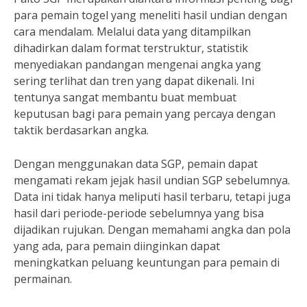
para pemain togel yang meneliti hasil undian dengan
cara mendalam. Melalui data yang ditampilkan
dihadirkan dalam format terstruktur, statistik
menyediakan pandangan mengenai angka yang
sering terlihat dan tren yang dapat dikenali. Ini
tentunya sangat membantu buat membuat
keputusan bagi para pemain yang percaya dengan
taktik berdasarkan angka.
Dengan menggunakan data SGP, pemain dapat
mengamati rekam jejak hasil undian SGP sebelumnya.
Data ini tidak hanya meliputi hasil terbaru, tetapi juga
hasil dari periode-periode sebelumnya yang bisa
dijadikan rujukan. Dengan memahami angka dan pola
yang ada, para pemain diinginkan dapat
meningkatkan peluang keuntungan para pemain di
permainan.