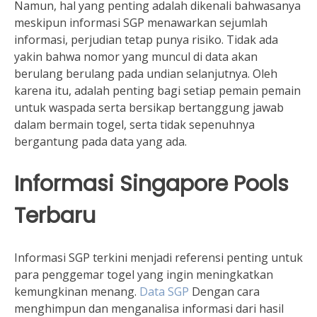
Namun, hal yang penting adalah dikenali bahwasanya
meskipun informasi SGP menawarkan sejumlah
informasi, perjudian tetap punya risiko. Tidak ada
yakin bahwa nomor yang muncul di data akan
berulang berulang pada undian selanjutnya. Oleh
karena itu, adalah penting bagi setiap pemain pemain
untuk waspada serta bersikap bertanggung jawab
dalam bermain togel, serta tidak sepenuhnya
bergantung pada data yang ada.
Informasi Singapore Pools
Terbaru
Informasi SGP terkini menjadi referensi penting untuk
para penggemar togel yang ingin meningkatkan
kemungkinan menang.
Data SGP
Dengan cara
menghimpun dan menganalisa informasi dari hasil