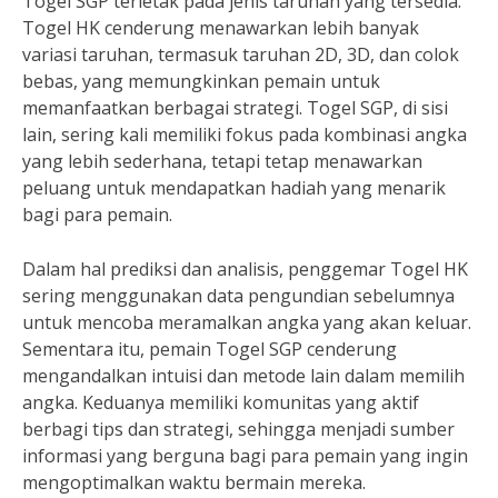
Togel SGP terletak pada jenis taruhan yang tersedia.
Togel HK cenderung menawarkan lebih banyak
variasi taruhan, termasuk taruhan 2D, 3D, dan colok
bebas, yang memungkinkan pemain untuk
memanfaatkan berbagai strategi. Togel SGP, di sisi
lain, sering kali memiliki fokus pada kombinasi angka
yang lebih sederhana, tetapi tetap menawarkan
peluang untuk mendapatkan hadiah yang menarik
bagi para pemain.
Dalam hal prediksi dan analisis, penggemar Togel HK
sering menggunakan data pengundian sebelumnya
untuk mencoba meramalkan angka yang akan keluar.
Sementara itu, pemain Togel SGP cenderung
mengandalkan intuisi dan metode lain dalam memilih
angka. Keduanya memiliki komunitas yang aktif
berbagi tips dan strategi, sehingga menjadi sumber
informasi yang berguna bagi para pemain yang ingin
mengoptimalkan waktu bermain mereka.