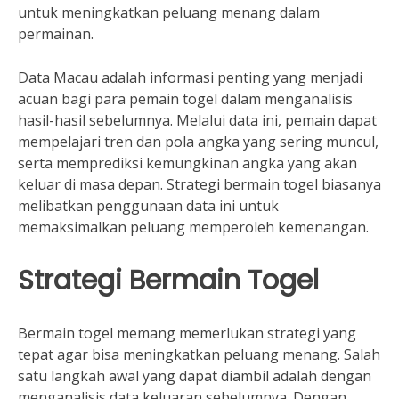
untuk meningkatkan peluang menang dalam
permainan.
Data Macau adalah informasi penting yang menjadi
acuan bagi para pemain togel dalam menganalisis
hasil-hasil sebelumnya. Melalui data ini, pemain dapat
mempelajari tren dan pola angka yang sering muncul,
serta memprediksi kemungkinan angka yang akan
keluar di masa depan. Strategi bermain togel biasanya
melibatkan penggunaan data ini untuk
memaksimalkan peluang memperoleh kemenangan.
Strategi Bermain Togel
Bermain togel memang memerlukan strategi yang
tepat agar bisa meningkatkan peluang menang. Salah
satu langkah awal yang dapat diambil adalah dengan
menganalisis data keluaran sebelumnya. Dengan