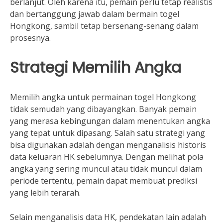
berlanjut. Oleh karena itu, pemain perlu tetap realistis
dan bertanggung jawab dalam bermain togel
Hongkong, sambil tetap bersenang-senang dalam
prosesnya.
Strategi Memilih Angka
Memilih angka untuk permainan togel Hongkong
tidak semudah yang dibayangkan. Banyak pemain
yang merasa kebingungan dalam menentukan angka
yang tepat untuk dipasang. Salah satu strategi yang
bisa digunakan adalah dengan menganalisis historis
data keluaran HK sebelumnya. Dengan melihat pola
angka yang sering muncul atau tidak muncul dalam
periode tertentu, pemain dapat membuat prediksi
yang lebih terarah.
Selain menganalisis data HK, pendekatan lain adalah