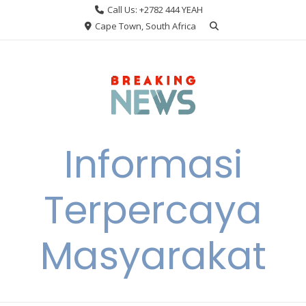
Skip
Call Us: +2782 444 YEAH
to
Cape Town, South Africa
content
Informasi
Terpercaya
Masyarakat