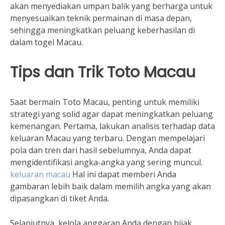
akan menyediakan umpan balik yang berharga untuk
menyesuaikan teknik permainan di masa depan,
sehingga meningkatkan peluang keberhasilan di
dalam togel Macau.
Tips dan Trik Toto Macau
Saat bermain Toto Macau, penting untuk memiliki
strategi yang solid agar dapat meningkatkan peluang
kemenangan. Pertama, lakukan analisis terhadap data
keluaran Macau yang terbaru. Dengan mempelajari
pola dan tren dari hasil sebelumnya, Anda dapat
mengidentifikasi angka-angka yang sering muncul.
keluaran macau
Hal ini dapat memberi Anda
gambaran lebih baik dalam memilih angka yang akan
dipasangkan di tiket Anda.
Selanjutnya, kelola anggaran Anda dengan bijak.