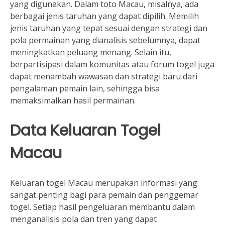
yang digunakan. Dalam toto Macau, misalnya, ada
berbagai jenis taruhan yang dapat dipilih. Memilih
jenis taruhan yang tepat sesuai dengan strategi dan
pola permainan yang dianalisis sebelumnya, dapat
meningkatkan peluang menang. Selain itu,
berpartisipasi dalam komunitas atau forum togel juga
dapat menambah wawasan dan strategi baru dari
pengalaman pemain lain, sehingga bisa
memaksimalkan hasil permainan.
Data Keluaran Togel
Macau
Keluaran togel Macau merupakan informasi yang
sangat penting bagi para pemain dan penggemar
togel. Setiap hasil pengeluaran membantu dalam
menganalisis pola dan tren yang dapat