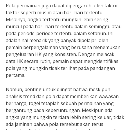
Pola permainan juga dapat dipengaruhi oleh faktor-
faktor seperti musim atau hari-hari tertentu.
Misalnya, angka tertentu mungkin lebih sering
muncul pada hari-hari tertentu dalam seminggu atau
pada periode-periode tertentu dalam setahun. Ini
adalah hal menarik yang banyak dipelajari oleh
pemain berpengalaman yang berusaha menemukan
pengeluaran HK yang konsisten. Dengan melacak
data HK secara rutin, pemain dapat mengidentifikasi
pola yang mungkin tidak terlihat pada pandangan
pertama.
Namun, penting untuk diingat bahwa meskipun
analisis trend dan pola dapat memberikan wawasan
berharga, togel tetaplah sebuah permainan yang
bergantung pada keberuntungan. Meskipun ada
angka yang mungkin terdata lebih sering keluar, tidak
ada jaminan bahwa pola tersebut akan terus