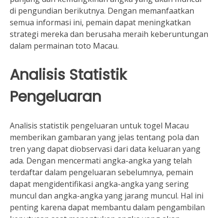
di pengundian berikutnya. Dengan memanfaatkan
semua informasi ini, pemain dapat meningkatkan
strategi mereka dan berusaha meraih keberuntungan
dalam permainan toto Macau.
Analisis Statistik
Pengeluaran
Analisis statistik pengeluaran untuk togel Macau
memberikan gambaran yang jelas tentang pola dan
tren yang dapat diobservasi dari data keluaran yang
ada. Dengan mencermati angka-angka yang telah
terdaftar dalam pengeluaran sebelumnya, pemain
dapat mengidentifikasi angka-angka yang sering
muncul dan angka-angka yang jarang muncul. Hal ini
penting karena dapat membantu dalam pengambilan