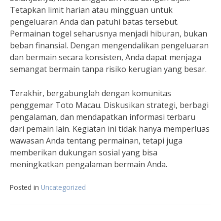
Tetapkan limit harian atau mingguan untuk
pengeluaran Anda dan patuhi batas tersebut.
Permainan togel seharusnya menjadi hiburan, bukan
beban finansial. Dengan mengendalikan pengeluaran
dan bermain secara konsisten, Anda dapat menjaga
semangat bermain tanpa risiko kerugian yang besar.
Terakhir, bergabunglah dengan komunitas
penggemar Toto Macau. Diskusikan strategi, berbagi
pengalaman, dan mendapatkan informasi terbaru
dari pemain lain. Kegiatan ini tidak hanya memperluas
wawasan Anda tentang permainan, tetapi juga
memberikan dukungan sosial yang bisa
meningkatkan pengalaman bermain Anda.
Posted in
Uncategorized