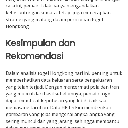
cara ini, pemain tidak hanya mengandalkan
keberuntungan semata, tetapi juga menerapkan
strategi yang matang dalam permainan togel
Hongkong.
Kesimpulan dan
Rekomendasi
Dalam analisis togel Hongkong hari ini, penting untuk
memperhatikan data keluaran serta pengeluaran
yang telah terjadi. Dengan mencermati pola dan tren
yang muncul dari hasil sebelumnya, pemain togel
dapat membuat keputusan yang lebih baik saat
memasang taruhan. Data HK terkini memberikan
gambaran yang jelas mengenai angka-angka yang
sering muncul dan yang jarang, sehingga membantu