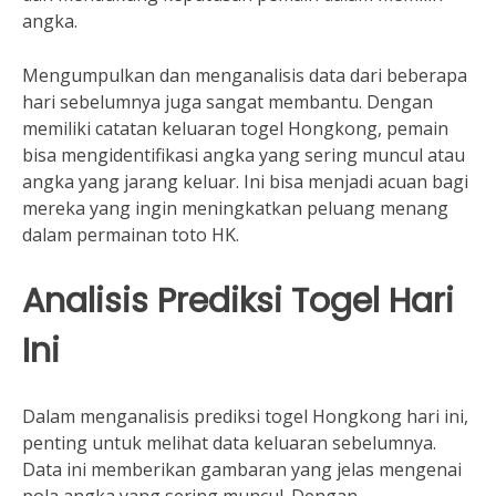
angka.
Mengumpulkan dan menganalisis data dari beberapa
hari sebelumnya juga sangat membantu. Dengan
memiliki catatan keluaran togel Hongkong, pemain
bisa mengidentifikasi angka yang sering muncul atau
angka yang jarang keluar. Ini bisa menjadi acuan bagi
mereka yang ingin meningkatkan peluang menang
dalam permainan toto HK.
Analisis Prediksi Togel Hari
Ini
Dalam menganalisis prediksi togel Hongkong hari ini,
penting untuk melihat data keluaran sebelumnya.
Data ini memberikan gambaran yang jelas mengenai