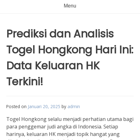
Menu
Prediksi dan Analisis
Togel Hongkong Hari Ini:
Data Keluaran HK
Terkini!
Posted on
Januari 20, 2025
by
admin
Togel Hongkong selalu menjadi perhatian utama bagi
para penggemar judi angka di Indonesia. Setiap
harinya, keluaran HK menjadi topik hangat yang