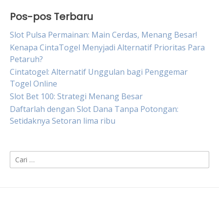
Pos-pos Terbaru
Slot Pulsa Permainan: Main Cerdas, Menang Besar!
Kenapa CintaTogel Menyjadi Alternatif Prioritas Para
Petaruh?
Cintatogel: Alternatif Unggulan bagi Penggemar
Togel Online
Slot Bet 100: Strategi Menang Besar
Daftarlah dengan Slot Dana Tanpa Potongan:
Setidaknya Setoran lima ribu
Cari
untuk: