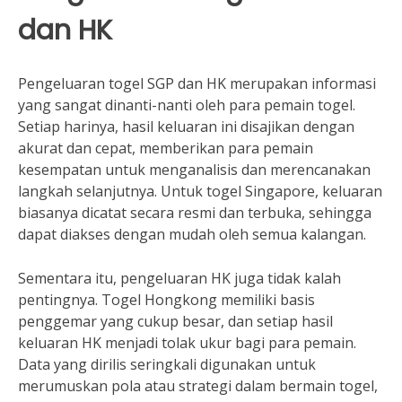
dan HK
Pengeluaran togel SGP dan HK merupakan informasi
yang sangat dinanti-nanti oleh para pemain togel.
Setiap harinya, hasil keluaran ini disajikan dengan
akurat dan cepat, memberikan para pemain
kesempatan untuk menganalisis dan merencanakan
langkah selanjutnya. Untuk togel Singapore, keluaran
biasanya dicatat secara resmi dan terbuka, sehingga
dapat diakses dengan mudah oleh semua kalangan.
Sementara itu, pengeluaran HK juga tidak kalah
pentingnya. Togel Hongkong memiliki basis
penggemar yang cukup besar, dan setiap hasil
keluaran HK menjadi tolak ukur bagi para pemain.
Data yang dirilis seringkali digunakan untuk
merumuskan pola atau strategi dalam bermain togel,