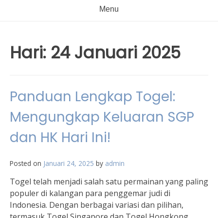
Menu
Hari:
24 Januari 2025
Panduan Lengkap Togel:
Mengungkap Keluaran SGP
dan HK Hari Ini!
Posted on
Januari 24, 2025
by
admin
Togel telah menjadi salah satu permainan yang paling
populer di kalangan para penggemar judi di
Indonesia. Dengan berbagai variasi dan pilihan,
termasuk Togel Singapore dan Togel Hongkong,