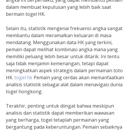
angka ini berperilaku, yang dapat membantu pemain
dalam membuat keputusan yang lebih baik saat
bermain togel HK.
Selain itu, statistik mengenai frekuensi angka sangat
membantu dalam meramalkan keluaran di masa
mendatang. Menggunakan data HK yang terkini,
pemain dapat melihat kombinasi angka mana yang
memiliki peluang lebih besar untuk ditarik. Ini tentu
saja tidak menjamin kemenangan, tetapi dapat
meningkatkan aspek strategis dalam permainan toto
HK.
togel hk
Pemain yang cerdas akan memanfaatkan
analisis statistik sebagai alat dalam menavigasi dunia
togel hongkong.
Terakhir, penting untuk diingat bahwa meskipun
analisis dan statistik dapat memberikan wawasan
yang berharga, togel tetaplah permainan yang
bergantung pada keberuntungan. Pemain sebaiknya