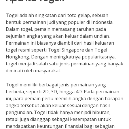
Togel adalah singkatan dari toto gelap, sebuah
bentuk permainan judi yang populer di Indonesia.
Dalam togel, pemain memasang taruhan pada
sejumlah angka yang akan keluar dalam undian.
Permainan ini biasanya diambil dari hasil keluaran
togel resmi seperti Togel Singapore dan Togel
Hongkong. Dengan meningkatnya popularitasnya,
togel menjadi salah satu jenis permainan yang banyak
diminati oleh masyarakat.
Togel memiliki berbagai jenis permainan yang
berbeda, seperti 2D, 3D, hingga 4D. Pada permainan
ini, para pemain perlu memilih angka dengan harapan
angka tersebut akan keluar sesuai dengan hasil
pengundian. Togel tidak hanya menjadi hiburan,
tetapi juga dianggap sebagai kesempatan untuk
mendapatkan keuntungan finansial bagi sebagian