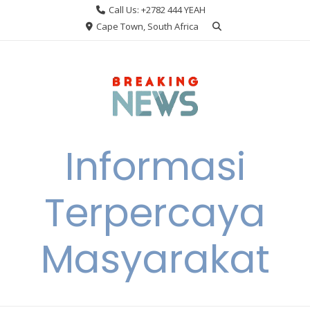
Skip
Call Us: +2782 444 YEAH
to
Cape Town, South Africa
content
Informasi
Terpercaya
Masyarakat