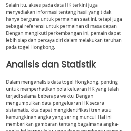
Selain itu, akses pada data HK terkini juga
menyediakan informasi tentang hasil yang tidak
hanya berguna untuk permainan saat ini, tetapi juga
sebagai referensi untuk permainan di masa depan.
Dengan mengikuti perkembangan ini, pemain dapat
lebih siap dan percaya diri dalam melakukan taruhan
pada togel Hongkong.
Analisis dan Statistik
Dalam menganalisis data togel Hongkong, penting
untuk memperhatikan pola keluaran HK yang telah
terjadi selama beberapa waktu. Dengan
mengumpulkan data pengeluaran HK secara
sistematis, kita dapat mengidentifikasi tren atau
kemungkinan angka yang sering muncul. Hal ini
memberikan gambaran tentang bagaimana angka-