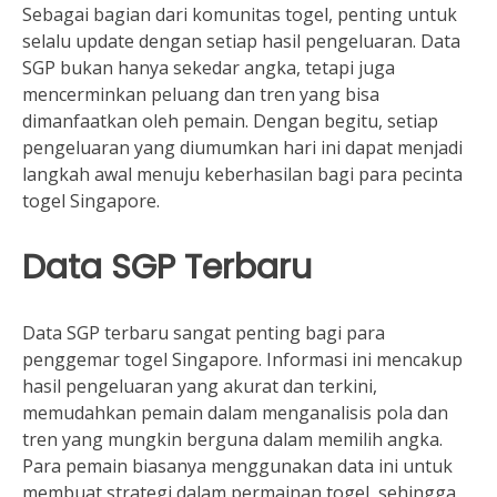
Sebagai bagian dari komunitas togel, penting untuk
selalu update dengan setiap hasil pengeluaran. Data
SGP bukan hanya sekedar angka, tetapi juga
mencerminkan peluang dan tren yang bisa
dimanfaatkan oleh pemain. Dengan begitu, setiap
pengeluaran yang diumumkan hari ini dapat menjadi
langkah awal menuju keberhasilan bagi para pecinta
togel Singapore.
Data SGP Terbaru
Data SGP terbaru sangat penting bagi para
penggemar togel Singapore. Informasi ini mencakup
hasil pengeluaran yang akurat dan terkini,
memudahkan pemain dalam menganalisis pola dan
tren yang mungkin berguna dalam memilih angka.
Para pemain biasanya menggunakan data ini untuk
membuat strategi dalam permainan togel, sehingga