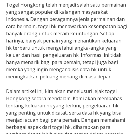
Togel Hongkong telah menjadi salah satu permainan
yang sangat populer di kalangan masyarakat
Indonesia. Dengan beragamnya jenis permainan dan
cara bermain, togel hk menawarkan kesempatan bagi
banyak orang untuk meraih keuntungan. Setiap
harinya, banyak pemain yang menantikan keluaran
hk terbaru untuk mengetahui angka-angka yang
keluar dan hasil pengeluaran hk. Informasi ini tidak
hanya menarik bagi para pemain, tetapi juga bagi
mereka yang ingin menganalisis data hk untuk
meningkatkan peluang menang di masa depan.
Dalam artikel ini, kita akan menelusuri jejak togel
Hongkong secara mendalam. Kami akan membahas
tentang keluaran hk yang terkini, pengeluaran hk
yang penting untuk dicatat, serta data hk yang bisa
menjadi acuan bagi para pemain. Dengan memahami
berbagai aspek dari togel hk, diharapkan para