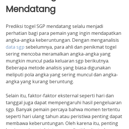
Mendatang
Prediksi togel SGP mendatang selalu menjadi
perhatian bagi para pemain yang ingin mendapatkan
angka-angka keberuntungan. Dengan menganalisis
data sgp
sebelumnya, para ahli dan penikmat togel
sering mencoba meramalkan angka-angka yang
mungkin muncul pada keluaran sgp berikutnya.
Beberapa metode analisis yang biasa digunakan
meliputi pola angka yang sering muncul dan angka-
angka yang kurang beruntung.
Selain itu, faktor-faktor eksternal seperti hari dan
tanggal juga dapat mempengaruhi hasil pengeluaran
sgp. Banyak pemain percaya bahwa momen tertentu
seperti hari ulang tahun atau peristiwa penting dapat
membawa keberuntungan. Oleh karena itu, penting