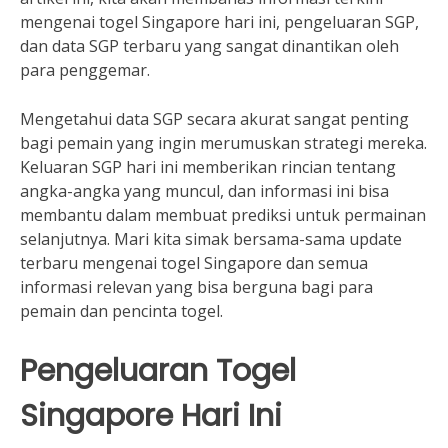
mengenai togel Singapore hari ini, pengeluaran SGP,
dan data SGP terbaru yang sangat dinantikan oleh
para penggemar.
Mengetahui data SGP secara akurat sangat penting
bagi pemain yang ingin merumuskan strategi mereka.
Keluaran SGP hari ini memberikan rincian tentang
angka-angka yang muncul, dan informasi ini bisa
membantu dalam membuat prediksi untuk permainan
selanjutnya. Mari kita simak bersama-sama update
terbaru mengenai togel Singapore dan semua
informasi relevan yang bisa berguna bagi para
pemain dan pencinta togel.
Pengeluaran Togel
Singapore Hari Ini