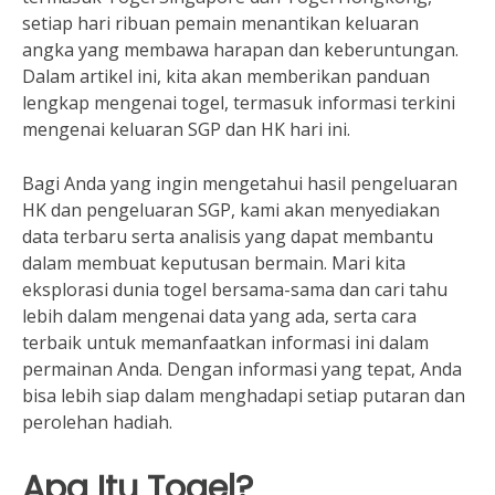
setiap hari ribuan pemain menantikan keluaran
angka yang membawa harapan dan keberuntungan.
Dalam artikel ini, kita akan memberikan panduan
lengkap mengenai togel, termasuk informasi terkini
mengenai keluaran SGP dan HK hari ini.
Bagi Anda yang ingin mengetahui hasil pengeluaran
HK dan pengeluaran SGP, kami akan menyediakan
data terbaru serta analisis yang dapat membantu
dalam membuat keputusan bermain. Mari kita
eksplorasi dunia togel bersama-sama dan cari tahu
lebih dalam mengenai data yang ada, serta cara
terbaik untuk memanfaatkan informasi ini dalam
permainan Anda. Dengan informasi yang tepat, Anda
bisa lebih siap dalam menghadapi setiap putaran dan
perolehan hadiah.
Apa Itu Togel?