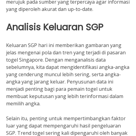
merujuk pada sumber yang terpercaya agar informasi
yang diperoleh akurat dan up-to-date.
Analisis Keluaran SGP
Keluaran SGP hari ini memberikan gambaran yang
jelas mengenai pola dan tren yang terjadi di pasaran
togel Singapore. Dengan menganalisis data
sebelumnya, kita dapat mengidentifikasi angka-angka
yang cenderung muncul lebih sering, serta angka-
angka yang jarang keluar. Penyusunan data ini
menjadi penting bagi para pemain togel untuk
membuat keputusan yang lebih terinformasi dalam
memilih angka.
Selain itu, penting untuk mempertimbangkan faktor
luar yang dapat mempengaruhi hasil pengeluaran
SGP. Trend togel sering kali dipengaruhi oleh banyak