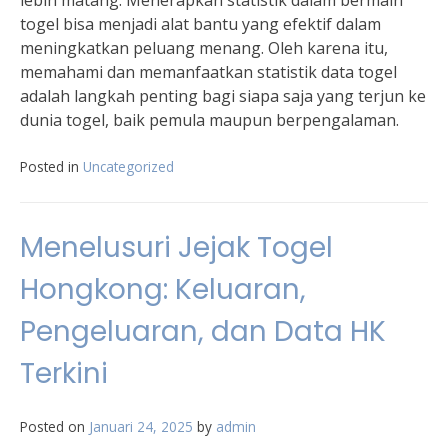
lebih matang. Menerapkan statistik dalam bermain
togel bisa menjadi alat bantu yang efektif dalam
meningkatkan peluang menang. Oleh karena itu,
memahami dan memanfaatkan statistik data togel
adalah langkah penting bagi siapa saja yang terjun ke
dunia togel, baik pemula maupun berpengalaman.
Posted in
Uncategorized
Menelusuri Jejak Togel
Hongkong: Keluaran,
Pengeluaran, dan Data HK
Terkini
Posted on
Januari 24, 2025
by
admin