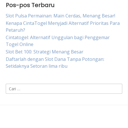
Pos-pos Terbaru
Slot Pulsa Permainan: Main Cerdas, Menang Besar!
Kenapa CintaTogel Menyjadi Alternatif Prioritas Para
Petaruh?
Cintatogel: Alternatif Unggulan bagi Penggemar
Togel Online
Slot Bet 100: Strategi Menang Besar
Daftarlah dengan Slot Dana Tanpa Potongan:
Setidaknya Setoran lima ribu
Cari
untuk: