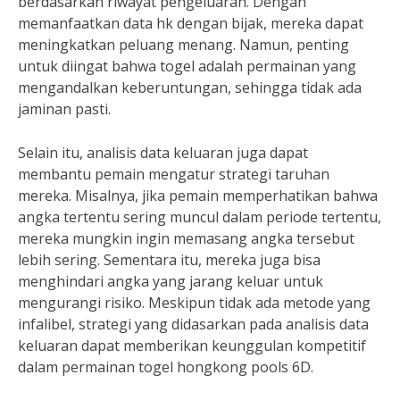
berdasarkan riwayat pengeluaran. Dengan
memanfaatkan data hk dengan bijak, mereka dapat
meningkatkan peluang menang. Namun, penting
untuk diingat bahwa togel adalah permainan yang
mengandalkan keberuntungan, sehingga tidak ada
jaminan pasti.
Selain itu, analisis data keluaran juga dapat
membantu pemain mengatur strategi taruhan
mereka. Misalnya, jika pemain memperhatikan bahwa
angka tertentu sering muncul dalam periode tertentu,
mereka mungkin ingin memasang angka tersebut
lebih sering. Sementara itu, mereka juga bisa
menghindari angka yang jarang keluar untuk
mengurangi risiko. Meskipun tidak ada metode yang
infalibel, strategi yang didasarkan pada analisis data
keluaran dapat memberikan keunggulan kompetitif
dalam permainan togel hongkong pools 6D.