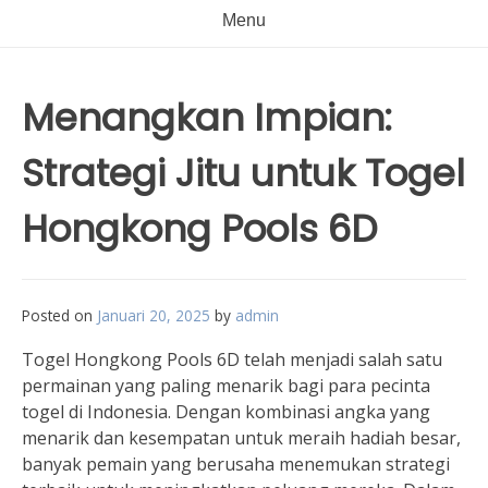
Menu
Menangkan Impian:
Strategi Jitu untuk Togel
Hongkong Pools 6D
Posted on
Januari 20, 2025
by
admin
Togel Hongkong Pools 6D telah menjadi salah satu
permainan yang paling menarik bagi para pecinta
togel di Indonesia. Dengan kombinasi angka yang
menarik dan kesempatan untuk meraih hadiah besar,
banyak pemain yang berusaha menemukan strategi