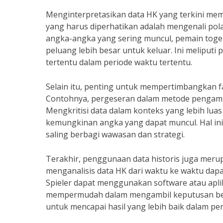
Menginterpretasikan data HK yang terkini meme
yang harus diperhatikan adalah mengenali po
angka-angka yang sering muncul, pemain togel
peluang lebih besar untuk keluar. Ini melipu
tertentu dalam periode waktu tertentu.
Selain itu, penting untuk mempertimbangkan 
Contohnya, pergeseran dalam metode pengambi
Mengkritisi data dalam konteks yang lebih l
kemungkinan angka yang dapat muncul. Hal ini
saling berbagi wawasan dan strategi.
Terakhir, penggunaan data historis juga meru
menganalisis data HK dari waktu ke waktu dap
Spieler dapat menggunakan software atau aplik
mempermudah dalam mengambil keputusan berd
untuk mencapai hasil yang lebih baik dalam p