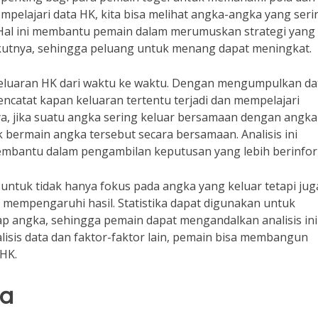
pelajari data HK, kita bisa melihat angka-angka yang seri
Hal ini membantu pemain dalam merumuskan strategi yang 
kutnya, sehingga peluang untuk menang dapat meningkat.
geluaran HK dari waktu ke waktu. Dengan mengumpulkan da
encatat kapan keluaran tertentu terjadi dan mempelajari
, jika suatu angka sering keluar bersamaan dengan angka
bermain angka tersebut secara bersamaan. Analisis ini
mbantu dalam pengambilan keputusan yang lebih berinfor
 untuk tidak hanya fokus pada angka yang keluar tetapi jug
mempengaruhi hasil. Statistika dapat digunakan untuk
ap angka, sehingga pemain dapat mengandalkan analisis ini
sis data dan faktor-faktor lain, pemain bisa membangun
 HK.
ta