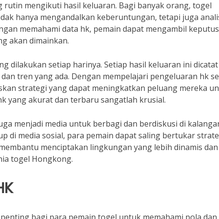
rutin mengikuti hasil keluaran. Bagi banyak orang, togel
dak hanya mengandalkan keberuntungan, tetapi juga anali
Dengan memahami data hk, pemain dapat mengambil keputu
ng akan dimainkan.
 dilakukan setiap harinya. Setiap hasil keluaran ini dicatat
la dan tren yang ada. Dengan mempelajari pengeluaran hk s
skan strategi yang dapat meningkatkan peluang mereka u
k yang akurat dan terbaru sangatlah krusial.
uga menjadi media untuk berbagi dan berdiskusi di kalanga
 di media sosial, para pemain dapat saling bertukar strate
i membantu menciptakan lingkungan yang lebih dinamis dan
nia togel Hongkong.
HK
penting bagi para pemain togel untuk memahami pola dan 