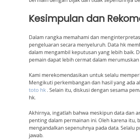
bermain dengan bijak dan tidak sepenuhnya berh
Kesimpulan dan Rekom
Dalam rangka memahami dan menginterpretasik
pengeluaran secara menyeluruh. Data hk memb
dalam mengambil keputusan yang lebih baik. 
pemain dapat lebih cermat dalam merumuskan 
Kami merekomendasikan untuk selalu memperba
Mengikuti perkembangan dan hasil yang ada 
toto hk
. Selain itu, diskusi dengan sesama p
hk.
Akhirnya, ingatlah bahwa meskipun data dan a
penting dalam permainan ini. Oleh karena itu,
mengandalkan sepenuhnya pada data. Selalu 
jawab.