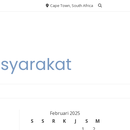
Cape Town, South Africa
asyarakat
Februari 2025
S
S
R
K
J
S
M
1
2