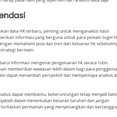
arap pada hasil yang diperoleh dari analisis data saja.
endasi
an data HK terbaru, penting untuk menganalisis hasil
erikan informasi yang berguna untuk para pemain togel h
Dengan memahami pola dan tren dari keluaran hk sebelumn
strategi bermain.
rui informasi mengenai pengeluaran hk secara rutin.
akan memberikan wawasan lebih dalam bagi para penggema
emain dapat menambah perspektif dan memperkaya analisis d
nalisis dapat membantu, keberuntungan tetap menjadi fakt
 bijaklah dalam menentukan besaran taruhan dan jangan
prioritaskan permainan yang menyenangkan dan bertangg