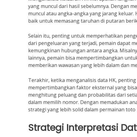
yang muncul dari hasil sebelumnya. Dengan mem
muncul atau angka-angka yang jarang keluar. 
baik untuk memasang taruhan di putaran beri
Selain itu, penting untuk memperhatikan pen
dari pengeluaran yang terjadi, pemain dapat m
kemungkinan hubungan antara angka. Misalnya
lainnya, pemain bisa mempertimbangkan untuk 
memberikan wawasan yang lebih dalam dan me
Terakhir, ketika menganalisis data HK, penting
mempertimbangkan faktor eksternal yang bisa 
menghitung peluang dan probabilitas dari seti
dalam memilih nomor. Dengan memadukan anali
strategi yang lebih solid dalam permainan toto
Strategi Interpretasi Da