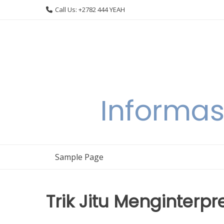
Skip
Call Us: +2782 444 YEAH
to
content
Informas
Sample Page
Trik Jitu Menginterpr