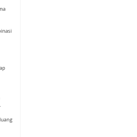
ama
inasi
dap
n
.
luang