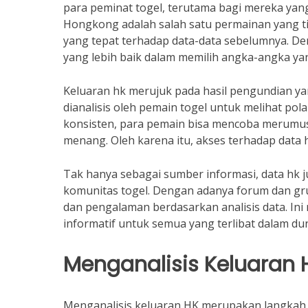
para peminat togel, terutama bagi mereka yang 
Hongkong adalah salah satu permainan yang ti
yang tepat terhadap data-data sebelumnya. 
yang lebih baik dalam memilih angka-angka ya
Keluaran hk merujuk pada hasil pengundian yang
dianalisis oleh pemain togel untuk melihat po
konsisten, para pemain bisa mencoba merumu
menang. Oleh karena itu, akses terhadap data h
Tak hanya sebagai sumber informasi, data hk j
komunitas togel. Dengan adanya forum dan grup
dan pengalaman berdasarkan analisis data. In
informatif untuk semua yang terlibat dalam du
Menganalisis Keluaran 
Menganalisis keluaran HK merupakan langkah 