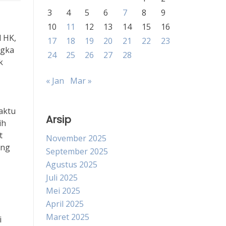
3
4
5
6
7
8
9
10
11
12
13
14
15
16
l HK,
17
18
19
20
21
22
23
ngka
24
25
26
27
28
k
« Jan
Mar »
waktu
Arsip
ih
t
November 2025
ang
September 2025
Agustus 2025
Juli 2025
Mei 2025
April 2025
Maret 2025
i