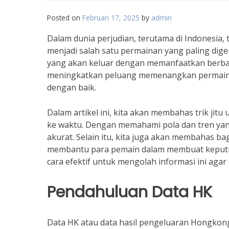
Posted on
Februari 17, 2025
by
admin
Dalam dunia perjudian, terutama di Indonesia, 
menjadi salah satu permainan yang paling di
yang akan keluar dengan memanfaatkan berbaga
meningkatkan peluang memenangkan permainan
dengan baik.
Dalam artikel ini, kita akan membahas trik jit
ke waktu. Dengan memahami pola dan tren yang
akurat. Selain itu, kita juga akan membahas
membantu para pemain dalam membuat keputusan
cara efektif untuk mengolah informasi ini aga
Pendahuluan Data HK
Data HK atau data hasil pengeluaran Hongkong