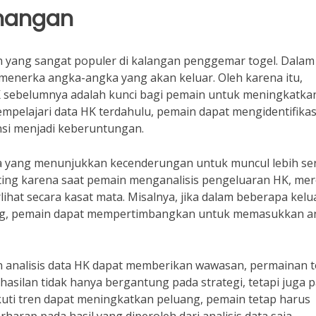
enangan
n yang sangat populer di kalangan penggemar togel. Dalam
 menerka angka-angka yang akan keluar. Oleh karena itu,
K sebelumnya adalah kunci bagi pemain untuk meningkatka
lajari data HK terdahulu, pemain dapat mengidentifikas
si menjadi keberuntungan.
ka yang menunjukkan kecenderungan untuk muncul lebih se
nting karena saat pemain menganalisis pengeluaran HK, me
hat secara kasat mata. Misalnya, jika dalam beberapa kelu
lang, pemain dapat mempertimbangkan untuk memasukkan 
 analisis data HK dapat memberikan wawasan, permainan t
asilan tidak hanya bergantung pada strategi, tetapi juga 
uti tren dapat meningkatkan peluang, pemain tetap harus