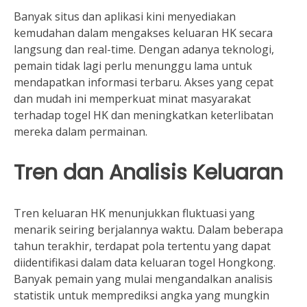
Banyak situs dan aplikasi kini menyediakan
kemudahan dalam mengakses keluaran HK secara
langsung dan real-time. Dengan adanya teknologi,
pemain tidak lagi perlu menunggu lama untuk
mendapatkan informasi terbaru. Akses yang cepat
dan mudah ini memperkuat minat masyarakat
terhadap togel HK dan meningkatkan keterlibatan
mereka dalam permainan.
Tren dan Analisis Keluaran
Tren keluaran HK menunjukkan fluktuasi yang
menarik seiring berjalannya waktu. Dalam beberapa
tahun terakhir, terdapat pola tertentu yang dapat
diidentifikasi dalam data keluaran togel Hongkong.
Banyak pemain yang mulai mengandalkan analisis
statistik untuk memprediksi angka yang mungkin