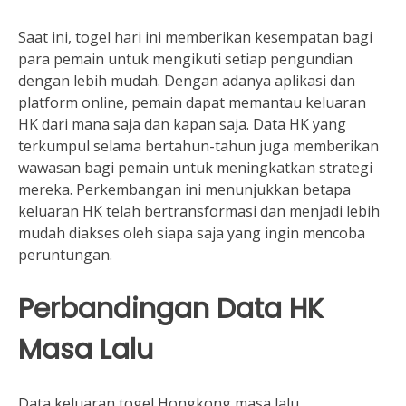
Saat ini, togel hari ini memberikan kesempatan bagi
para pemain untuk mengikuti setiap pengundian
dengan lebih mudah. Dengan adanya aplikasi dan
platform online, pemain dapat memantau keluaran
HK dari mana saja dan kapan saja. Data HK yang
terkumpul selama bertahun-tahun juga memberikan
wawasan bagi pemain untuk meningkatkan strategi
mereka. Perkembangan ini menunjukkan betapa
keluaran HK telah bertransformasi dan menjadi lebih
mudah diakses oleh siapa saja yang ingin mencoba
peruntungan.
Perbandingan Data HK
Masa Lalu
Data keluaran togel Hongkong masa lalu