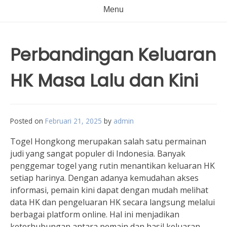
Menu
Perbandingan Keluaran
HK Masa Lalu dan Kini
Posted on
Februari 21, 2025
by
admin
Togel Hongkong merupakan salah satu permainan
judi yang sangat populer di Indonesia. Banyak
penggemar togel yang rutin menantikan keluaran HK
setiap harinya. Dengan adanya kemudahan akses
informasi, pemain kini dapat dengan mudah melihat
data HK dan pengeluaran HK secara langsung melalui
berbagai platform online. Hal ini menjadikan
keterhubungan antara pemain dan hasil keluaran