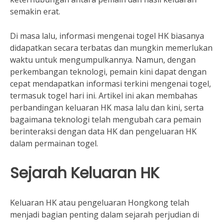
semakin erat.
Di masa lalu, informasi mengenai togel HK biasanya
didapatkan secara terbatas dan mungkin memerlukan
waktu untuk mengumpulkannya. Namun, dengan
perkembangan teknologi, pemain kini dapat dengan
cepat mendapatkan informasi terkini mengenai togel,
termasuk togel hari ini. Artikel ini akan membahas
perbandingan keluaran HK masa lalu dan kini, serta
bagaimana teknologi telah mengubah cara pemain
berinteraksi dengan data HK dan pengeluaran HK
dalam permainan togel.
Sejarah Keluaran HK
Keluaran HK atau pengeluaran Hongkong telah
menjadi bagian penting dalam sejarah perjudian di