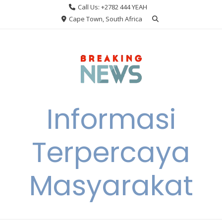
Skip
Call Us: +2782 444 YEAH
to
Cape Town, South Africa
content
Informasi
Terpercaya
Masyarakat