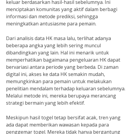
keluar berdasarkan hasil-hasil sebelumnya. Ini
menciptakan komunitas yang aktif dalam berbagi
informasi dan metode prediksi, sehingga
meningkatkan antusiasme para pemain.
Dari analisis data HK masa lalu, terlihat adanya
beberapa angka yang lebih sering muncul
dibandingkan yang lain. Hal ini menarik untuk
memperhatikan bagaimana pengeluaran HK dapat
bervariasi antara periode yang berbeda. Di zaman
digital ini, akses ke data HK semakin mudah,
memungkinkan para pemain untuk melakukan
penelitian mendalam terhadap keluaran sebelumnya.
Melalui metode ini, mereka berupaya merancang
strategi bermain yang lebih efektif.
Meskipun hasil togel tetap bersifat acak, tren yang
ada dapat memberikan wawasan kepada para
penggemar togel. Mereka tidak hanya bergantung