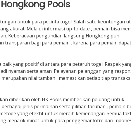
 Hongkong Pools
ungan untuk para pecinta togel. Salah satu keuntungan u
 yang akurat. Melalui informasi up-to-date , pemain bisa me
uhan. Keberadaan pengundian langsung Hongkong pun
 transparan bagi para pemain , karena para pemain dapa
baik yang positif di antara para petaruh togel. Respek yan
 jadi nyaman serta aman. Pelayanan pelanggan yang respon
merupakan nilai tambah , memastikan setiap tiap transaks
arkan diberikan oleh HK Pools memberikan peluang untuk
rbagai jenis permainan serta pilihan taruhan , pemain bi
metode yang efektif untuk meraih kemenangan. Semua fakt
ng menarik minat untuk para penggemar lotre dari Indones