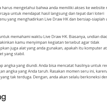
da harus mengetahui bahwa anda memiliki akses ke website 
rcaya untuk mendapat hasil langsung dan tepat dari loteri
menu yang menghadirkan Live Draw HK dan bersiap-siaplah 
 untuk memahami waktu Live Draw HK. Biasanya, undian dia
 Yakinkan kamu menyimpan kegiatan tersebut agar tidak
iapkan juga alat yang anda gunakan, apakah itu komputer a
t yang stabil.
iap angka yang diundi. Anda bisa mencatat hasilnya untuk r
n angka yang Anda taruh. Rasakan momen seru ini, karen
yang tak terduga. Dengan, anda akan selalu berkoneksi d
ng