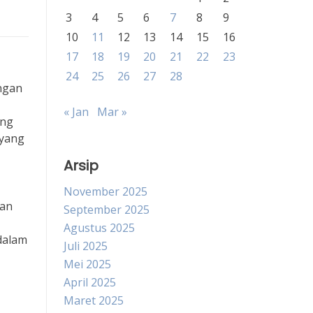
3
4
5
6
7
8
9
10
11
12
13
14
15
16
17
18
19
20
21
22
23
24
25
26
27
28
engan
« Jan
Mar »
ong
 yang
Arsip
November 2025
kan
September 2025
Agustus 2025
dalam
Juli 2025
Mei 2025
April 2025
Maret 2025