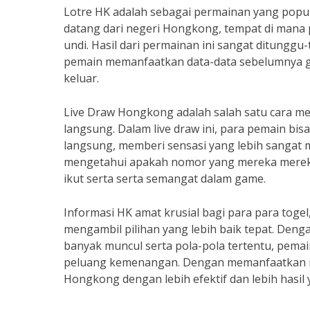
Lotre HK adalah sebagai permainan yang popule
datang dari negeri Hongkong, tempat di mana
undi. Hasil dari permainan ini sangat ditunggu
pemain memanfaatkan data-data sebelumnya g
keluar.
Live Draw Hongkong adalah salah satu cara m
langsung. Dalam live draw ini, para pemain bi
langsung, memberi sensasi yang lebih sangat
mengetahui apakah nomor yang mereka mereka
ikut serta serta semangat dalam game.
Informasi HK amat krusial bagi para para toge
mengambil pilihan yang lebih baik tepat. Denga
banyak muncul serta pola-pola tertentu, pem
peluang kemenangan. Dengan memanfaatkan in
Hongkong dengan lebih efektif dan lebih hasi