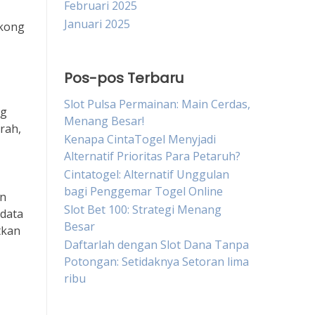
Februari 2025
Januari 2025
gkong
Pos-pos Terbaru
Slot Pulsa Permainan: Main Cerdas,
ng
Menang Besar!
rah,
Kenapa CintaTogel Menyjadi
Alternatif Prioritas Para Petaruh?
Cintatogel: Alternatif Unggulan
bagi Penggemar Togel Online
in
Slot Bet 100: Strategi Menang
 data
Besar
tkan
Daftarlah dengan Slot Dana Tanpa
Potongan: Setidaknya Setoran lima
ribu