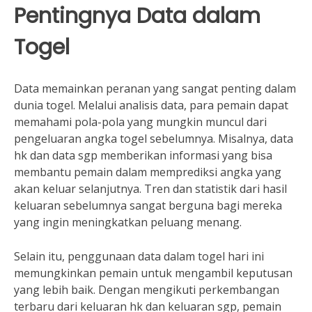
Pentingnya Data dalam
Togel
Data memainkan peranan yang sangat penting dalam
dunia togel. Melalui analisis data, para pemain dapat
memahami pola-pola yang mungkin muncul dari
pengeluaran angka togel sebelumnya. Misalnya, data
hk dan data sgp memberikan informasi yang bisa
membantu pemain dalam memprediksi angka yang
akan keluar selanjutnya. Tren dan statistik dari hasil
keluaran sebelumnya sangat berguna bagi mereka
yang ingin meningkatkan peluang menang.
Selain itu, penggunaan data dalam togel hari ini
memungkinkan pemain untuk mengambil keputusan
yang lebih baik. Dengan mengikuti perkembangan
terbaru dari keluaran hk dan keluaran sgp, pemain