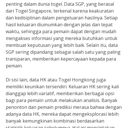
penting dalam dunia togel. Data SGP, yang berasal
dari Togel Singapore, terkenal karena keakuratan
dan kedisiplinan dalam pengeluaran hasilnya. Setiap
hasil keluaran diumumkan dengan jelas dan tepat
waktu, sehingga para pemain dapat dengan mudah
mengakses informasi yang mereka butuhkan untuk
membuat keputusan yang lebih baik. Selain itu, data
SGP sering dipandang sebagai salah satu yang paling
transparan, memberikan kepercayaan kepada para
pemain.
Di sisi lain, data HK atau Togel Hongkong juga
memiliki keunikan tersendiri. Keluaran HK sering kali
dianggap lebih variatif, memberikan berbagai opsi
bagi para pemain untuk melakukan analisis. Banyak
penonton dan pemain prediksi merasa bahwa dengan
adanya data HK, mereka dapat mengeksplorasi lebih
banyak kemungkinan kombinasi berdasarkan
statistik keluaran sebelumnya. Hal ini menciptakan