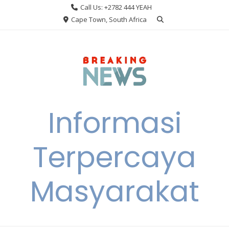
Skip
Call Us: +2782 444 YEAH
to
Cape Town, South Africa
content
Informasi
Terpercaya
Masyarakat