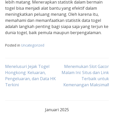
lebih matang. Menerapkan statistik dalam bermain
togel bisa menjadi alat bantu yang efektif dalam
meningkatkan peluang menang. Oleh karena itu,
memahami dan memanfaatkan statistik data togel
adalah langkah penting bagi siapa saja yang terjun ke
dunia togel, baik pemula maupun berpengalaman.
Posted in
Uncategorized
Navigasi
Menelusuri Jejak Togel
Menemukan Slot Gacor
Hongkong: Keluaran,
Malam Ini: Situs dan Link
Pengeluaran, dan Data HK
Terbaik untuk
pos
Terkini
Kemenangan Maksimal!
Januari 2025