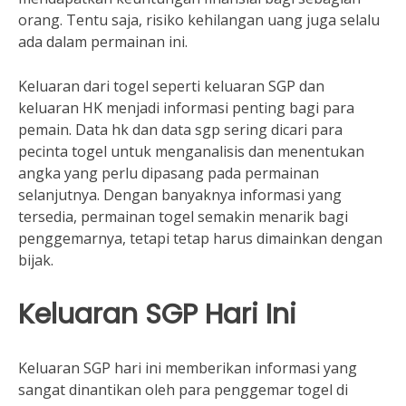
orang. Tentu saja, risiko kehilangan uang juga selalu
ada dalam permainan ini.
Keluaran dari togel seperti keluaran SGP dan
keluaran HK menjadi informasi penting bagi para
pemain. Data hk dan data sgp sering dicari para
pecinta togel untuk menganalisis dan menentukan
angka yang perlu dipasang pada permainan
selanjutnya. Dengan banyaknya informasi yang
tersedia, permainan togel semakin menarik bagi
penggemarnya, tetapi tetap harus dimainkan dengan
bijak.
Keluaran SGP Hari Ini
Keluaran SGP hari ini memberikan informasi yang
sangat dinantikan oleh para penggemar togel di