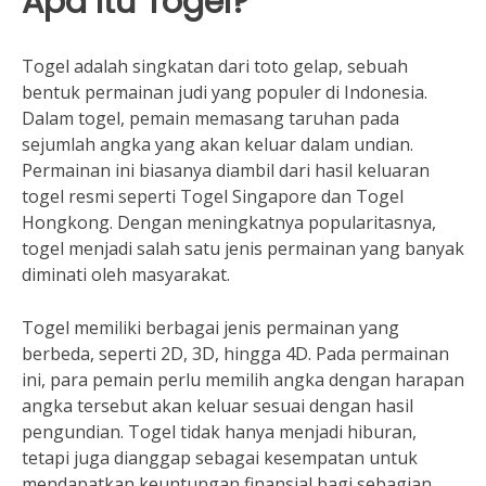
Apa Itu Togel?
Togel adalah singkatan dari toto gelap, sebuah
bentuk permainan judi yang populer di Indonesia.
Dalam togel, pemain memasang taruhan pada
sejumlah angka yang akan keluar dalam undian.
Permainan ini biasanya diambil dari hasil keluaran
togel resmi seperti Togel Singapore dan Togel
Hongkong. Dengan meningkatnya popularitasnya,
togel menjadi salah satu jenis permainan yang banyak
diminati oleh masyarakat.
Togel memiliki berbagai jenis permainan yang
berbeda, seperti 2D, 3D, hingga 4D. Pada permainan
ini, para pemain perlu memilih angka dengan harapan
angka tersebut akan keluar sesuai dengan hasil
pengundian. Togel tidak hanya menjadi hiburan,
tetapi juga dianggap sebagai kesempatan untuk
mendapatkan keuntungan finansial bagi sebagian