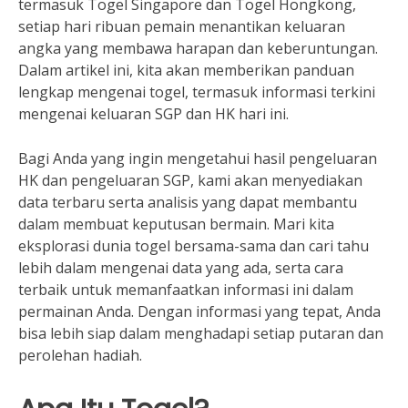
termasuk Togel Singapore dan Togel Hongkong,
setiap hari ribuan pemain menantikan keluaran
angka yang membawa harapan dan keberuntungan.
Dalam artikel ini, kita akan memberikan panduan
lengkap mengenai togel, termasuk informasi terkini
mengenai keluaran SGP dan HK hari ini.
Bagi Anda yang ingin mengetahui hasil pengeluaran
HK dan pengeluaran SGP, kami akan menyediakan
data terbaru serta analisis yang dapat membantu
dalam membuat keputusan bermain. Mari kita
eksplorasi dunia togel bersama-sama dan cari tahu
lebih dalam mengenai data yang ada, serta cara
terbaik untuk memanfaatkan informasi ini dalam
permainan Anda. Dengan informasi yang tepat, Anda
bisa lebih siap dalam menghadapi setiap putaran dan
perolehan hadiah.