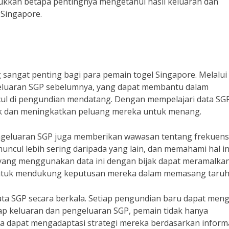
jukkan betapa pentingnya mengetahui hasil keluaran dan
 Singapore.
angat penting bagi para pemain togel Singapore. Melalui
 keluaran SGP sebelumnya, yang dapat membantu dalam
 di pengundian mendatang. Dengan mempelajari data SGP
ik dan meningkatkan peluang mereka untuk menang.
 pengeluaran SGP juga memberikan wawasan tentang frekuens
cul lebih sering daripada yang lain, dan memahami hal in
 yang menggunakan data ini dengan bijak dapat meramalka
untuk mendukung keputusan mereka dalam memasang taruh
ata SGP secara berkala. Setiap pengundian baru dapat men
iap keluaran dan pengeluaran SGP, pemain tidak hanya
a dapat mengadaptasi strategi mereka berdasarkan inform