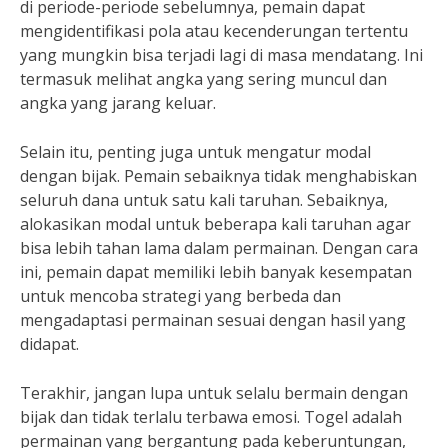
di periode-periode sebelumnya, pemain dapat
mengidentifikasi pola atau kecenderungan tertentu
yang mungkin bisa terjadi lagi di masa mendatang. Ini
termasuk melihat angka yang sering muncul dan
angka yang jarang keluar.
Selain itu, penting juga untuk mengatur modal
dengan bijak. Pemain sebaiknya tidak menghabiskan
seluruh dana untuk satu kali taruhan. Sebaiknya,
alokasikan modal untuk beberapa kali taruhan agar
bisa lebih tahan lama dalam permainan. Dengan cara
ini, pemain dapat memiliki lebih banyak kesempatan
untuk mencoba strategi yang berbeda dan
mengadaptasi permainan sesuai dengan hasil yang
didapat.
Terakhir, jangan lupa untuk selalu bermain dengan
bijak dan tidak terlalu terbawa emosi. Togel adalah
permainan yang bergantung pada keberuntungan,