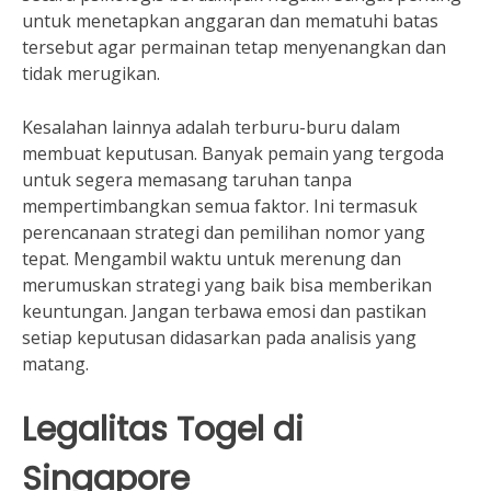
untuk menetapkan anggaran dan mematuhi batas
tersebut agar permainan tetap menyenangkan dan
tidak merugikan.
Kesalahan lainnya adalah terburu-buru dalam
membuat keputusan. Banyak pemain yang tergoda
untuk segera memasang taruhan tanpa
mempertimbangkan semua faktor. Ini termasuk
perencanaan strategi dan pemilihan nomor yang
tepat. Mengambil waktu untuk merenung dan
merumuskan strategi yang baik bisa memberikan
keuntungan. Jangan terbawa emosi dan pastikan
setiap keputusan didasarkan pada analisis yang
matang.
Legalitas Togel di
Singapore