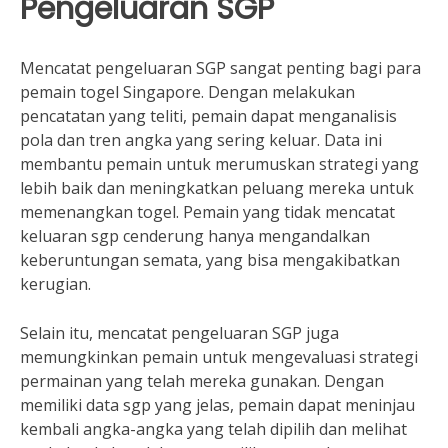
Pengeluaran SGP
Mencatat pengeluaran SGP sangat penting bagi para
pemain togel Singapore. Dengan melakukan
pencatatan yang teliti, pemain dapat menganalisis
pola dan tren angka yang sering keluar. Data ini
membantu pemain untuk merumuskan strategi yang
lebih baik dan meningkatkan peluang mereka untuk
memenangkan togel. Pemain yang tidak mencatat
keluaran sgp cenderung hanya mengandalkan
keberuntungan semata, yang bisa mengakibatkan
kerugian.
Selain itu, mencatat pengeluaran SGP juga
memungkinkan pemain untuk mengevaluasi strategi
permainan yang telah mereka gunakan. Dengan
memiliki data sgp yang jelas, pemain dapat meninjau
kembali angka-angka yang telah dipilih dan melihat