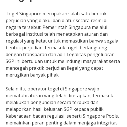
Togel Singapore merupakan salah satu bentuk
perjudian yang diakui dan diatur secara resmi di
negara tersebut. Pemerintah Singapura melalui
berbagai institusi telah menetapkan aturan dan
regulasi yang ketat untuk memastikan bahwa segala
bentuk perjudian, termasuk togel, berlangsung
dengan transparan dan adil. Legalitas pengeluaran
SGP ini bertujuan untuk melindungi masyarakat serta
mencegah praktik perjudian ilegal yang dapat
merugikan banyak pihak.
Selain itu, operator togel di Singapore wajib
mematuhi aturan yang telah ditetapkan, termasuk
melakukan pengundian secara terbuka dan
melaporkan hasil keluaran SGP kepada publik.
Keberadaan badan regulasi, seperti Singapore Pools,
memainkan peran penting dalam menjaga integritas