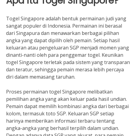
Apa itu Togel Singapore?
Togel Singapore adalah bentuk permainan judi yang
sangat populer di Indonesia. Permainan ini berasal
dari Singapura dan menawarkan berbagai pilihan
angka yang dapat dipilih oleh pemain. Setiap hasil
keluaran atau pengeluaran SGP menjadi momen yang
dinanti-nanti oleh para penggemar togel. Keunikan
togel Singapore terletak pada sistem yang transparan
dan teratur, sehingga pemain merasa lebih percaya
diri dalam memasang taruhan.
Proses permainan togel Singapore melibatkan
pemilihan angka yang akan keluar pada hasil undian.
Pemain dapat memilih kombinasi angka dari berbagai
kolom, termasuk toto SGP. Keluaran SGP setiap
harinya memberikan informasi terbaru tentang
angka-angka yang berhasil terpilih dalam undian.
Dengan adanya data SGP yang akurat, para pemain