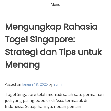
Menu
Mengungkap Rahasia
Togel Singapore:
Strategi dan Tips untuk
Menang
Posted on
Januari 18, 2025
by
admin
Togel Singapore telah menjadi salah satu permainan
judi yang paling populer di Asia, termasuk di
Indonesia. Setiap harinya, ribuan pemain