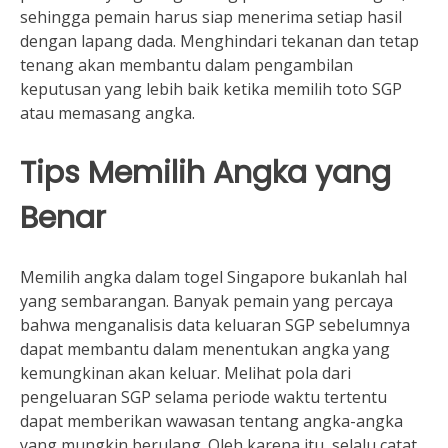
sehingga pemain harus siap menerima setiap hasil
dengan lapang dada. Menghindari tekanan dan tetap
tenang akan membantu dalam pengambilan
keputusan yang lebih baik ketika memilih toto SGP
atau memasang angka.
Tips Memilih Angka yang
Benar
Memilih angka dalam togel Singapore bukanlah hal
yang sembarangan. Banyak pemain yang percaya
bahwa menganalisis data keluaran SGP sebelumnya
dapat membantu dalam menentukan angka yang
kemungkinan akan keluar. Melihat pola dari
pengeluaran SGP selama periode waktu tertentu
dapat memberikan wawasan tentang angka-angka
yang mungkin berulang. Oleh karena itu, selalu catat