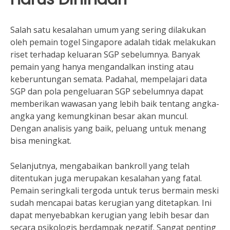
Salah satu kesalahan umum yang sering dilakukan
oleh pemain togel Singapore adalah tidak melakukan
riset terhadap keluaran SGP sebelumnya. Banyak
pemain yang hanya mengandalkan insting atau
keberuntungan semata. Padahal, mempelajari data
SGP dan pola pengeluaran SGP sebelumnya dapat
memberikan wawasan yang lebih baik tentang angka-
angka yang kemungkinan besar akan muncul.
Dengan analisis yang baik, peluang untuk menang
bisa meningkat.
Selanjutnya, mengabaikan bankroll yang telah
ditentukan juga merupakan kesalahan yang fatal.
Pemain seringkali tergoda untuk terus bermain meski
sudah mencapai batas kerugian yang ditetapkan. Ini
dapat menyebabkan kerugian yang lebih besar dan
secara psikologis berdampak negatif. Sangat penting