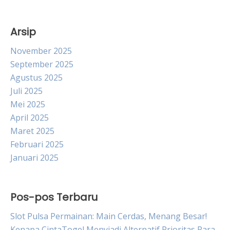
Arsip
November 2025
September 2025
Agustus 2025
Juli 2025
Mei 2025
April 2025
Maret 2025
Februari 2025
Januari 2025
Pos-pos Terbaru
Slot Pulsa Permainan: Main Cerdas, Menang Besar!
Kenapa CintaTogel Menyjadi Alternatif Prioritas Para