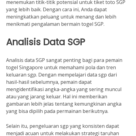
menemukan titik-titik potensial untuk tiket toto SGP
yang lebih baik. Dengan cara ini, Anda dapat
meningkatkan peluang untuk menang dan lebih
menikmati pengalaman bermain togel SGP.
Analisis Data SGP
Analisis data SGP sangat penting bagi para pemain
togel Singapore untuk memahami pola dan tren
keluaran sgp. Dengan mempelajari data sgp dari
hasil-hasil sebelumnya, pemain dapat
mengidentifikasi angka-angka yang sering muncul
atau yang jarang keluar. Hal ini memberikan
gambaran lebih jelas tentang kemungkinan angka
yang bisa dipilih pada permainan berikutnya.
Selain itu, pengeluaran sgp yang konsisten dapat
menjadi acuan untuk melakukan strategi taruhan