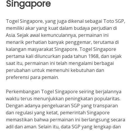
Singapore
Togel Singapore, yang juga dikenal sebagai Toto SGP,
memiliki akar yang kuat dalam budaya perjudian di
Asia. Sejak awal kemunculannya, permainan ini
menarik perhatian banyak penggemar, terutama di
kalangan masyarakat Singapore. Togel Singapore
pertama kali diluncurkan pada tahun 1968, dan sejak
saat itu, permainan ini telah mengalami berbagai
perubahan untuk memenuhi kebutuhan dan
preferensi para pemain.
Perkembangan Togel Singapore seiring berjalannya
waktu terus menunjukkan peningkatan popularitas.
Dengan adanya pengeluaran SGP yang transparan
dan regulasi yang ketat, pemerintah Singapore
memastikan bahwa permainan ini berlangsung secara
adil dan aman. Selain itu, data SGP yang lengkap dan