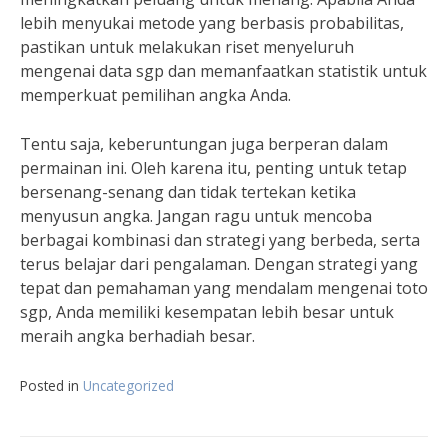
lebih menyukai metode yang berbasis probabilitas,
pastikan untuk melakukan riset menyeluruh
mengenai data sgp dan memanfaatkan statistik untuk
memperkuat pemilihan angka Anda.
Tentu saja, keberuntungan juga berperan dalam
permainan ini. Oleh karena itu, penting untuk tetap
bersenang-senang dan tidak tertekan ketika
menyusun angka. Jangan ragu untuk mencoba
berbagai kombinasi dan strategi yang berbeda, serta
terus belajar dari pengalaman. Dengan strategi yang
tepat dan pemahaman yang mendalam mengenai toto
sgp, Anda memiliki kesempatan lebih besar untuk
meraih angka berhadiah besar.
Posted in
Uncategorized