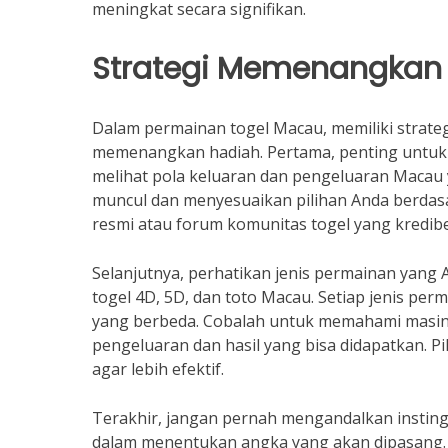
meningkat secara signifikan.
Strategi Memenangkan
Dalam permainan togel Macau, memiliki strate
memenangkan hadiah. Pertama, penting untuk
melihat pola keluaran dan pengeluaran Macau y
muncul dan menyesuaikan pilihan Anda berdasark
resmi atau forum komunitas togel yang kredibe
Selanjutnya, perhatikan jenis permainan yang 
togel 4D, 5D, dan toto Macau. Setiap jenis pe
yang berbeda. Cobalah untuk memahami masin
pengeluaran dan hasil yang bisa didapatkan. P
agar lebih efektif.
Terakhir, jangan pernah mengandalkan insting 
dalam menentukan angka yang akan dipasang. 