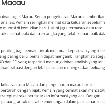
l Macau
mainan togel Macau. Setiap pengeluaran Macau memberika
analisis. Pemain seringkali melihat data keluaran sebelum
uncul di kemudian hari. Hal ini juga termasuk data toto
uk melihat pola dan tren angka yang telah keluar, baik da
ngat penting bagi pemain untuk membuat keputusan yang lebi
ng paling baru, pemain dapat mengambil langkah strategi
D dan 5D yang terperinci memungkinkan analisis yang lebi
hami situasi dengan lebih jelas dan meningkatkan peluang
uk keluaran toto Macau dan pengeluaran macau hari ini,
ertaruh dengan bijak. Pemain yang cermat akan mencatat
strategi mereka berdasarkan informasi yang ada. Dengan
a, peluang untuk meraih kemenangan dalam permainan ini d