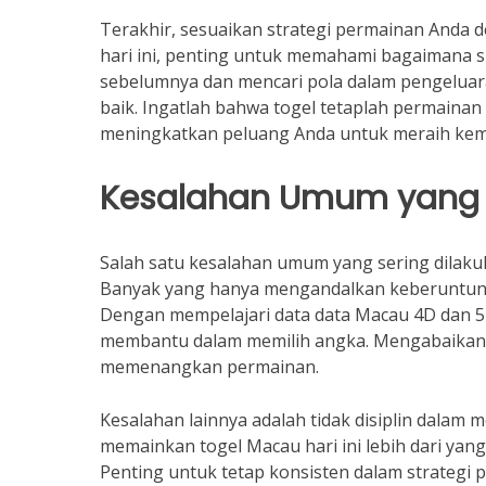
Terakhir, sesuaikan strategi permainan Anda de
hari ini, penting untuk memahami bagaimana 
sebelumnya dan mencari pola dalam pengelua
baik. Ingatlah bahwa togel tetaplah permaina
meningkatkan peluang Anda untuk meraih ke
Kesalahan Umum yang H
Salah satu kesalahan umum yang sering dilaku
Banyak yang hanya mengandalkan keberuntun
Dengan mempelajari data data Macau 4D dan 
membantu dalam memilih angka. Mengabaikan i
memenangkan permainan.
Kesalahan lainnya adalah tidak disiplin dala
memainkan togel Macau hari ini lebih dari yan
Penting untuk tetap konsisten dalam strateg