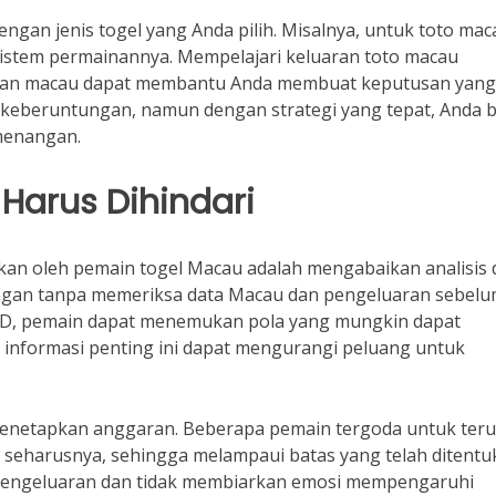
ngan jenis togel yang Anda pilih. Misalnya, untuk toto mac
sistem permainannya. Mempelajari keluaran toto macau
ran macau dapat membantu Anda membuat keputusan yang 
n keberuntungan, namun dengan strategi yang tepat, Anda b
menangan.
arus Dihindari
kan oleh pemain togel Macau adalah mengabaikan analisis 
gan tanpa memeriksa data Macau dan pengeluaran sebelu
5D, pemain dapat menemukan pola yang mungkin dapat
nformasi penting ini dapat mengurangi peluang untuk
m menetapkan anggaran. Beberapa pemain tergoda untuk ter
g seharusnya, sehingga melampaui batas yang telah ditentu
i pengeluaran dan tidak membiarkan emosi mempengaruhi