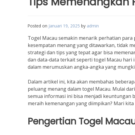
Tips Memenangkan 
Posted on
Januari 19, 2025
by
admin
Togel Macau semakin menarik perhatian para p
kesempatan menang yang ditawarkan, tidak 
strategi dan tips yang tepat agar bisa memen
dan data-data terkait seperti togel Macau har
dalam merumuskan angka-angka yang mungkin
Dalam artikel ini, kita akan membahas beberap
peluang menang dalam togel Macau. Mulai dar
semua informasi ini bisa menjadi keuntungan 
meraih kemenangan yang diimpikan? Mari kita s
Pengertian Togel Maca