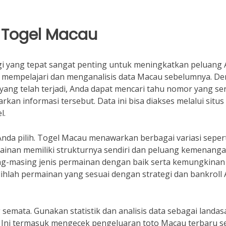
 Togel Macau
gi yang tepat sangat penting untuk meningkatkan peluang
 mempelajari dan menganalisis data Macau sebelumnya. D
ang telah terjadi, Anda dapat mencari tahu nomor yang se
an informasi tersebut. Data ini bisa diakses melalui situs
l.
Anda pilih. Togel Macau menawarkan berbagai variasi seper
rmainan memiliki strukturnya sendiri dan peluang kemenang
g-masing jenis permainan dengan baik serta kemungkinan
ilihlah permainan yang sesuai dengan strategi dan bankroll
semata. Gunakan statistik dan analisis data sebagai landas
Ini termasuk mengecek pengeluaran toto Macau terbaru s