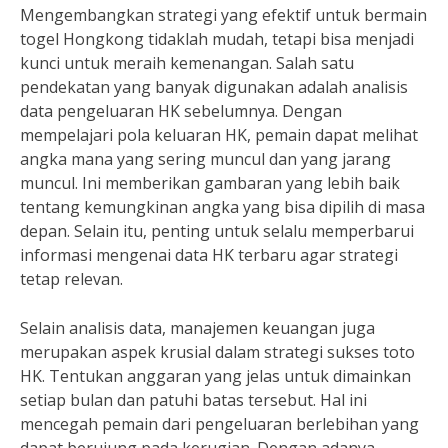
Mengembangkan strategi yang efektif untuk bermain
togel Hongkong tidaklah mudah, tetapi bisa menjadi
kunci untuk meraih kemenangan. Salah satu
pendekatan yang banyak digunakan adalah analisis
data pengeluaran HK sebelumnya. Dengan
mempelajari pola keluaran HK, pemain dapat melihat
angka mana yang sering muncul dan yang jarang
muncul. Ini memberikan gambaran yang lebih baik
tentang kemungkinan angka yang bisa dipilih di masa
depan. Selain itu, penting untuk selalu memperbarui
informasi mengenai data HK terbaru agar strategi
tetap relevan.
Selain analisis data, manajemen keuangan juga
merupakan aspek krusial dalam strategi sukses toto
HK. Tentukan anggaran yang jelas untuk dimainkan
setiap bulan dan patuhi batas tersebut. Hal ini
mencegah pemain dari pengeluaran berlebihan yang