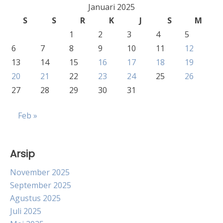
Januari 2025
S
S
R
K
J
S
M
1
2
3
4
5
6
7
8
9
10
11
12
13
14
15
16
17
18
19
20
21
22
23
24
25
26
27
28
29
30
31
Feb »
Arsip
November 2025
September 2025
Agustus 2025
Juli 2025