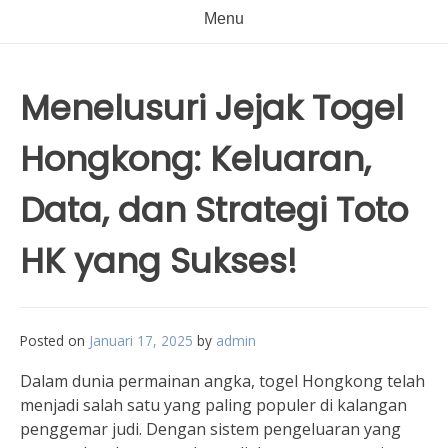
Menu
Menelusuri Jejak Togel
Hongkong: Keluaran,
Data, dan Strategi Toto
HK yang Sukses!
Posted on
Januari 17, 2025
by
admin
Dalam dunia permainan angka, togel Hongkong telah
menjadi salah satu yang paling populer di kalangan
penggemar judi. Dengan sistem pengeluaran yang