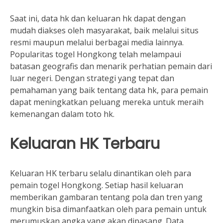
Saat ini, data hk dan keluaran hk dapat dengan
mudah diakses oleh masyarakat, baik melalui situs
resmi maupun melalui berbagai media lainnya.
Popularitas togel Hongkong telah melampaui
batasan geografis dan menarik perhatian pemain dari
luar negeri. Dengan strategi yang tepat dan
pemahaman yang baik tentang data hk, para pemain
dapat meningkatkan peluang mereka untuk meraih
kemenangan dalam toto hk.
Keluaran HK Terbaru
Keluaran HK terbaru selalu dinantikan oleh para
pemain togel Hongkong. Setiap hasil keluaran
memberikan gambaran tentang pola dan tren yang
mungkin bisa dimanfaatkan oleh para pemain untuk
merumuskan angka yang akan dipasang. Data