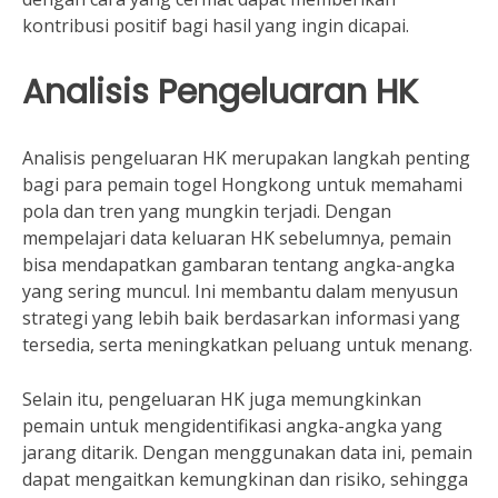
kontribusi positif bagi hasil yang ingin dicapai.
Analisis Pengeluaran HK
Analisis pengeluaran HK merupakan langkah penting
bagi para pemain togel Hongkong untuk memahami
pola dan tren yang mungkin terjadi. Dengan
mempelajari data keluaran HK sebelumnya, pemain
bisa mendapatkan gambaran tentang angka-angka
yang sering muncul. Ini membantu dalam menyusun
strategi yang lebih baik berdasarkan informasi yang
tersedia, serta meningkatkan peluang untuk menang.
Selain itu, pengeluaran HK juga memungkinkan
pemain untuk mengidentifikasi angka-angka yang
jarang ditarik. Dengan menggunakan data ini, pemain
dapat mengaitkan kemungkinan dan risiko, sehingga