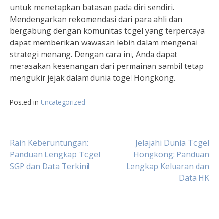
untuk menetapkan batasan pada diri sendiri.
Mendengarkan rekomendasi dari para ahli dan
bergabung dengan komunitas togel yang terpercaya
dapat memberikan wawasan lebih dalam mengenai
strategi menang. Dengan cara ini, Anda dapat
merasakan kesenangan dari permainan sambil tetap
mengukir jejak dalam dunia togel Hongkong.
Posted in
Uncategorized
Navigasi
Raih Keberuntungan:
Jelajahi Dunia Togel
Panduan Lengkap Togel
Hongkong: Panduan
SGP dan Data Terkini!
Lengkap Keluaran dan
pos
Data HK