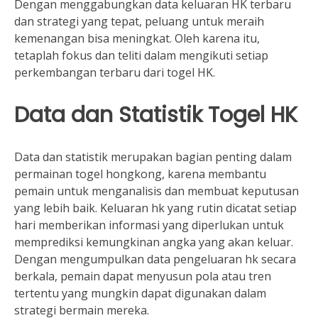
Dengan menggabungkan data keluaran HK terbaru
dan strategi yang tepat, peluang untuk meraih
kemenangan bisa meningkat. Oleh karena itu,
tetaplah fokus dan teliti dalam mengikuti setiap
perkembangan terbaru dari togel HK.
Data dan Statistik Togel HK
Data dan statistik merupakan bagian penting dalam
permainan togel hongkong, karena membantu
pemain untuk menganalisis dan membuat keputusan
yang lebih baik. Keluaran hk yang rutin dicatat setiap
hari memberikan informasi yang diperlukan untuk
memprediksi kemungkinan angka yang akan keluar.
Dengan mengumpulkan data pengeluaran hk secara
berkala, pemain dapat menyusun pola atau tren
tertentu yang mungkin dapat digunakan dalam
strategi bermain mereka.