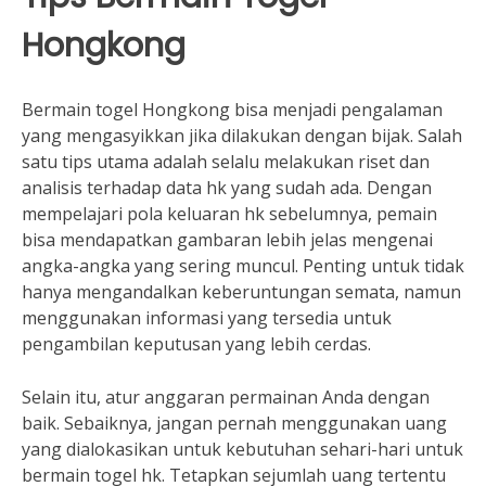
Hongkong
Bermain togel Hongkong bisa menjadi pengalaman
yang mengasyikkan jika dilakukan dengan bijak. Salah
satu tips utama adalah selalu melakukan riset dan
analisis terhadap data hk yang sudah ada. Dengan
mempelajari pola keluaran hk sebelumnya, pemain
bisa mendapatkan gambaran lebih jelas mengenai
angka-angka yang sering muncul. Penting untuk tidak
hanya mengandalkan keberuntungan semata, namun
menggunakan informasi yang tersedia untuk
pengambilan keputusan yang lebih cerdas.
Selain itu, atur anggaran permainan Anda dengan
baik. Sebaiknya, jangan pernah menggunakan uang
yang dialokasikan untuk kebutuhan sehari-hari untuk
bermain togel hk. Tetapkan sejumlah uang tertentu