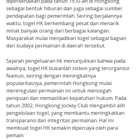
diperkenalkan pada tahun 1970-an di Hongkong
sebagai bentuk hiburan dan juga sebagai sumber
pendapatan bagi pemerintah. Seiring berjalannya
waktu, togel HK berkembang pesat dan menarik
minat banyak orang dari berbagai kalangan.
Masyarakat mulai menjadikan togel sebagai bagian
dari budaya permainan di daerah tersebut.
Sejarah pengeluaran hk menunjukkan bahwa pada
awalnya, togel HK bukanlah sistem yang terorganisir.
Namun, seiring dengan meningkatnya
popularitasnya, pemerintah Hongkong mulai
mereregulasi permainan ini untuk mencegah
penipuan dan memastikan kepatuhan hukum. Pada
tahun 2002, Hongkong Jockey Club mengambil alih
pengelolaan togel, yang membantu meningkatkan
transparansi dan integritas permainan. Hal ini
membuat togel HK semakin dipercaya oleh para
pemain.