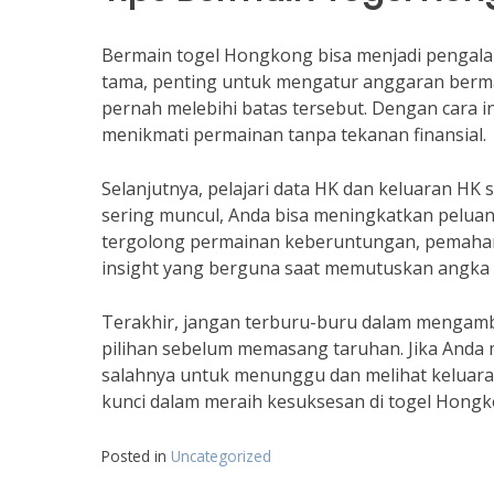
Bermain togel Hongkong bisa menjadi pengala
tama, penting untuk mengatur anggaran berma
pernah melebihi batas tersebut. Dengan cara i
menikmati permainan tanpa tekanan finansial.
Selanjutnya, pelajari data HK dan keluaran H
sering muncul, Anda bisa meningkatkan peluan
tergolong permainan keberuntungan, pemahama
insight yang berguna saat memutuskan angka y
Terakhir, jangan terburu-buru dalam mengam
pilihan sebelum memasang taruhan. Jika Anda m
salahnya untuk menunggu dan melihat keluaran 
kunci dalam meraih kesuksesan di togel Hongk
Posted in
Uncategorized