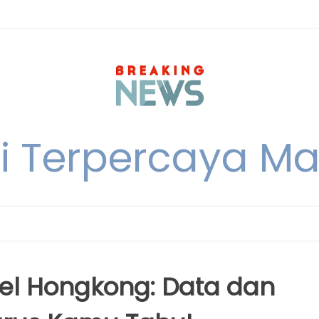
i Terpercaya M
gel Hongkong: Data dan