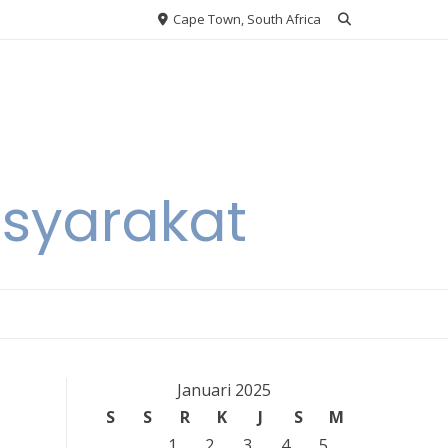
Cape Town, South Africa
asyarakat
Januari 2025
S
S
R
K
J
S
M
1
2
3
4
5