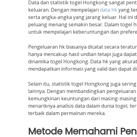
Data dan statistik togel Hongkong sangat pent
keluaran. Dengan mempelajari
data hk
yang ter
serta angka-angka yang jarang keluar. Hal in
peluang menang semakin besar. Dalam togel hk,
untuk mempelajari keberuntungan dan prefere
Pengeluaran hk biasanya dicatat secara teratur d
hanya mencakup hasil undian tetapi juga dap
dinamika togel Hongkong. Data hk yang akurat
mendapatkan informasi yang valid dan dapat d
Selain itu, statistik togel Hongkong juga ser
lainnya. Dengan membandingkan pengeluaran h
kemungkinan keuntungan dari masing-masing j
menariknya analisis data dalam dunia togel, t
terbaik dalam permainan mereka.
Metode Memahami Pen