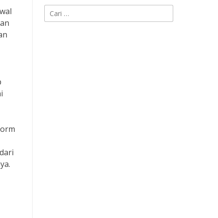
Cari
awal
untuk:
kan
an
p
i
form
dari
ya.