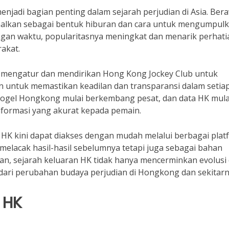
njadi bagian penting dalam sejarah perjudian di Asia. Ber
enalkan sebagai bentuk hiburan dan cara untuk mengumpul
ngan waktu, popularitasnya meningkat dan menarik perhati
akat.
 mengatur dan mendirikan Hong Kong Jockey Club untuk
uan untuk memastikan keadilan dan transparansi dalam setia
togel Hongkong mulai berkembang pesat, dan data HK mula
nformasi yang akurat kepada pemain.
HK kini dapat diakses dengan mudah melalui berbagai plat
 melacak hasil-hasil sebelumnya tetapi juga sebagai bahan
ian, sejarah keluaran HK tidak hanya mencerminkan evolusi 
 dari perubahan budaya perjudian di Hongkong dan sekitarn
 HK