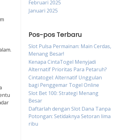
Februari 2025
Januari 2025
am
Pos-pos Terbaru
Slot Pulsa Permainan: Main Cerdas,
alam.
Menang Besar!
Kenapa CintaTogel Menyjadi
Alternatif Prioritas Para Petaruh?
Cintatogel: Alternatif Unggulan
bagi Penggemar Togel Online
a
Slot Bet 100: Strategi Menang
entu
Besar
adar
Daftarlah dengan Slot Dana Tanpa
Potongan: Setidaknya Setoran lima
ribu