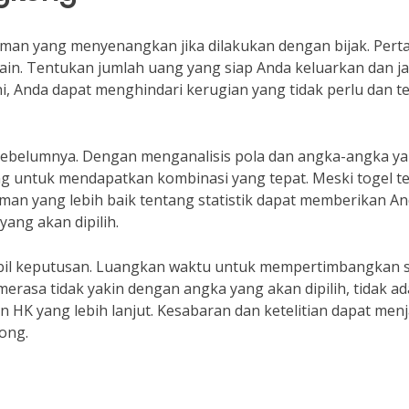
man yang menyenangkan jika dilakukan dengan bijak. Pert
in. Tentukan jumlah uang yang siap Anda keluarkan dan j
ni, Anda dapat menghindari kerugian yang tidak perlu dan t
K sebelumnya. Dengan menganalisis pola dan angka-angka y
g untuk mendapatkan kombinasi yang tepat. Meski togel t
n yang lebih baik tentang statistik dapat memberikan A
ang akan dipilih.
bil keputusan. Luangkan waktu untuk mempertimbangkan s
erasa tidak yakin dengan angka yang akan dipilih, tidak ad
HK yang lebih lanjut. Kesabaran dan ketelitian dapat menj
ong.