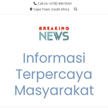
Skip
Call Us: +2782 444 YEAH
to
Cape Town, South Africa
content
Informasi
Terpercaya
Masyarakat