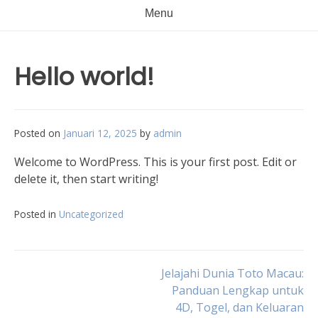
Menu
Hello world!
Posted on
Januari 12, 2025
by
admin
Welcome to WordPress. This is your first post. Edit or
delete it, then start writing!
Posted in
Uncategorized
Navigasi
Jelajahi Dunia Toto Macau:
Panduan Lengkap untuk
4D, Togel, dan Keluaran
pos