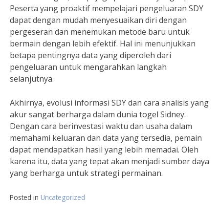
Peserta yang proaktif mempelajari pengeluaran SDY
dapat dengan mudah menyesuaikan diri dengan
pergeseran dan menemukan metode baru untuk
bermain dengan lebih efektif. Hal ini menunjukkan
betapa pentingnya data yang diperoleh dari
pengeluaran untuk mengarahkan langkah
selanjutnya.
Akhirnya, evolusi informasi SDY dan cara analisis yang
akur sangat berharga dalam dunia togel Sidney.
Dengan cara berinvestasi waktu dan usaha dalam
memahami keluaran dan data yang tersedia, pemain
dapat mendapatkan hasil yang lebih memadai. Oleh
karena itu, data yang tepat akan menjadi sumber daya
yang berharga untuk strategi permainan.
Posted in
Uncategorized