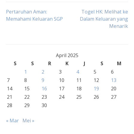
Navigasi
Pertaruhan Aman:
Togel HK: Melihat ke
Memahami Keluaran SGP
Dalam Keluaran yang
Menarik
pos
April 2025
S
S
R
K
J
S
M
1
2
3
4
5
6
7
8
9
10
11
12
13
14
15
16
17
18
19
20
21
22
23
24
25
26
27
28
29
30
« Mar
Mei »