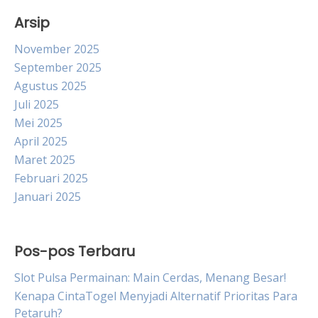
Arsip
November 2025
September 2025
Agustus 2025
Juli 2025
Mei 2025
April 2025
Maret 2025
Februari 2025
Januari 2025
Pos-pos Terbaru
Slot Pulsa Permainan: Main Cerdas, Menang Besar!
Kenapa CintaTogel Menyjadi Alternatif Prioritas Para
Petaruh?