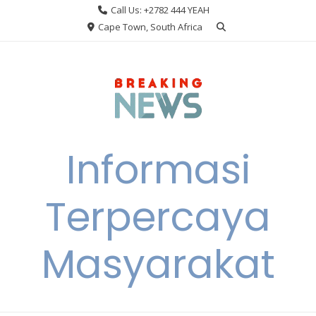
Skip
Call Us: +2782 444 YEAH
to
Cape Town, South Africa
content
Informasi
Terpercaya
Masyarakat