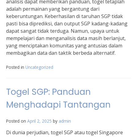
analisis dapat memberikan panduan, togel tetaplah
adalah permainan yang bergantung dari
keberuntungan. Keberhasilan di taruhan SGP tidak
pasti bisa diprediksi, dan output SGP kadang-kadang
dapat sangat tidak terduga. Namun, upaya untuk
mempelajari dan menganalisis data masih berlanjut,
yang menciptakan komunitas yang antusias dalam
membagikan data dan taktik berbeda alternatif.
Posted in
Uncategorized
Togel SGP: Panduan
Menghadapi Tantangan
Posted on
April 2, 2025
by
admin
Di dunia perjudian, togel SGP atau togel Singapore