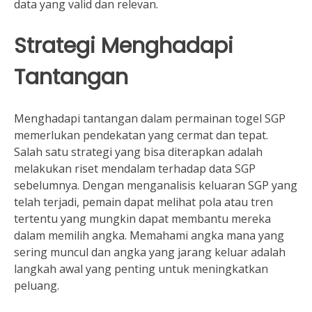
data yang valid dan relevan.
Strategi Menghadapi
Tantangan
Menghadapi tantangan dalam permainan togel SGP
memerlukan pendekatan yang cermat dan tepat.
Salah satu strategi yang bisa diterapkan adalah
melakukan riset mendalam terhadap data SGP
sebelumnya. Dengan menganalisis keluaran SGP yang
telah terjadi, pemain dapat melihat pola atau tren
tertentu yang mungkin dapat membantu mereka
dalam memilih angka. Memahami angka mana yang
sering muncul dan angka yang jarang keluar adalah
langkah awal yang penting untuk meningkatkan
peluang.