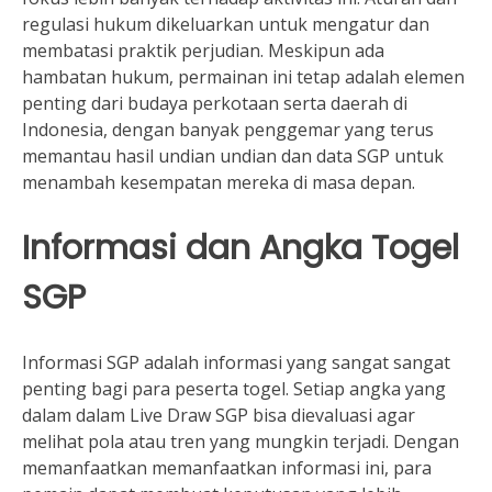
regulasi hukum dikeluarkan untuk mengatur dan
membatasi praktik perjudian. Meskipun ada
hambatan hukum, permainan ini tetap adalah elemen
penting dari budaya perkotaan serta daerah di
Indonesia, dengan banyak penggemar yang terus
memantau hasil undian undian dan data SGP untuk
menambah kesempatan mereka di masa depan.
Informasi dan Angka Togel
SGP
Informasi SGP adalah informasi yang sangat sangat
penting bagi para peserta togel. Setiap angka yang
dalam dalam Live Draw SGP bisa dievaluasi agar
melihat pola atau tren yang mungkin terjadi. Dengan
memanfaatkan memanfaatkan informasi ini, para