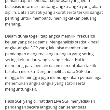
pemain dapat membuat keputusan yang lebih
berbasis informasi tentang angka-angka yang akan
dipilih. Data statistik yang akurat serta terkini sangat
penting untuk membantu meningkatkan peluang
menang.
Dalam dunia togel, tiap angka memiliki frekuensi
keluar yang tidak sama. Menganalisis statistik hasil
angka-angka SGP yang lalu bisa memberikan
pandangan mengenai angka-angka yang sering
sering keluar dan yang jarang keluar. Hal ini
menolong para pemain dalam menentukan taktik
taruhan mereka. Dengan melihat data SGP dari
minggu ke minggu juga memungkinkan pemain agar
menemukan angka-angka yang stabil serta
menguntungkan.
Hasil SGP yang dilihat dari Live SGP menyediakan
pandangan secara langsung dan senantiasa