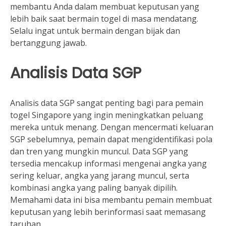
membantu Anda dalam membuat keputusan yang
lebih baik saat bermain togel di masa mendatang.
Selalu ingat untuk bermain dengan bijak dan
bertanggung jawab.
Analisis Data SGP
Analisis data SGP sangat penting bagi para pemain
togel Singapore yang ingin meningkatkan peluang
mereka untuk menang. Dengan mencermati keluaran
SGP sebelumnya, pemain dapat mengidentifikasi pola
dan tren yang mungkin muncul. Data SGP yang
tersedia mencakup informasi mengenai angka yang
sering keluar, angka yang jarang muncul, serta
kombinasi angka yang paling banyak dipilih.
Memahami data ini bisa membantu pemain membuat
keputusan yang lebih berinformasi saat memasang
taruhan.