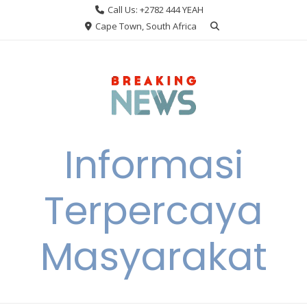
Skip
Call Us: +2782 444 YEAH
to
Cape Town, South Africa
content
Informasi
Terpercaya
Masyarakat