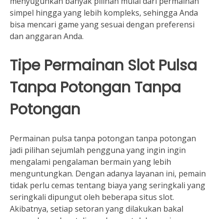
menyuguhkan banyak pilihan mulai dari permainan
simpel hingga yang lebih kompleks, sehingga Anda
bisa mencari game yang sesuai dengan preferensi
dan anggaran Anda.
Tipe Permainan Slot Pulsa
Tanpa Potongan Tanpa
Potongan
Permainan pulsa tanpa potongan tanpa potongan
jadi pilihan sejumlah pengguna yang ingin ingin
mengalami pengalaman bermain yang lebih
menguntungkan. Dengan adanya layanan ini, pemain
tidak perlu cemas tentang biaya yang seringkali yang
seringkali dipungut oleh beberapa situs slot.
Akibatnya, setiap setoran yang dilakukan bakal