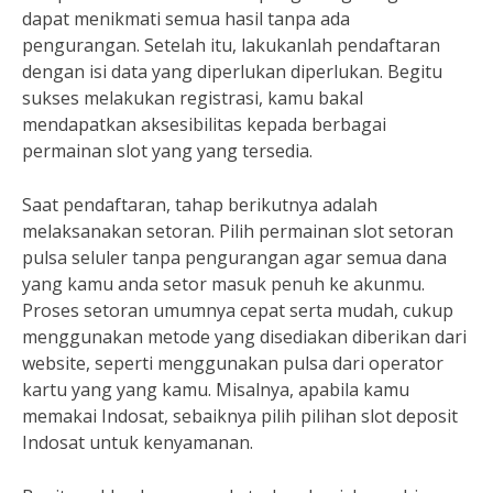
dapat menikmati semua hasil tanpa ada
pengurangan. Setelah itu, lakukanlah pendaftaran
dengan isi data yang diperlukan diperlukan. Begitu
sukses melakukan registrasi, kamu bakal
mendapatkan aksesibilitas kepada berbagai
permainan slot yang yang tersedia.
Saat pendaftaran, tahap berikutnya adalah
melaksanakan setoran. Pilih permainan slot setoran
pulsa seluler tanpa pengurangan agar semua dana
yang kamu anda setor masuk penuh ke akunmu.
Proses setoran umumnya cepat serta mudah, cukup
menggunakan metode yang disediakan diberikan dari
website, seperti menggunakan pulsa dari operator
kartu yang yang kamu. Misalnya, apabila kamu
memakai Indosat, sebaiknya pilih pilihan slot deposit
Indosat untuk kenyamanan.